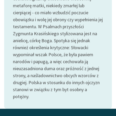
Ręce pełne poezji
metaforę matki, niekiedy zmarłej lub
cierpiącej - co miało wzbudzić poczucie
Kolekcje edukacyjne
obowiązku i wolę jej obrony czy wypełnienia jej
twórców przechodzących
do domeny publicznej,
testamentu. W Psalmach przyszłości
lektur szkolnych oraz
Zygmunta Krasińskiego stylizowana jest na
Starego Testamentu
anielicę, córkę Boga. Spotyka się jednak
również określenia krytyczne: Słowacki
Odkurzamy bohaterów
wypominał wszak Polsce, że była pawiem
Szkoła Poezji Wolnych
narodów i papugą, a więc cechowała ją
Lektur
nieuzasadniona duma oraz próżność z jednej
O nas
strony, a naśladownictwo obcych wzorców z
drugiej. Polska w stosunku do innych ojczyzn
Kontakt
stanowi w związku z tym byt osobny a
potężny.
O projekcie
Zespół