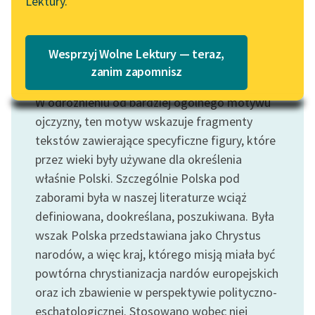
Lektury.
Katalog
Blog
Katalog w formacie PDF
Wesprzyj Wolne Lektury — teraz,
Lektury szkolne i klasyka
zanim zapomnisz
Motyw: Polska
literatury do słuchania dla
W odróżnieniu od bardziej ogólnego motywu
uczennic i uczniów z
niepełnosprawnościami
ojczyzny, ten motyw wskazuje fragmenty
tekstów zawierające specyficzne figury, które
E-kolekcja lektur
przez wieki były używane dla określenia
szkolnych i literatury do
właśnie Polski. Szczególnie Polska pod
słuchania dla uczennic i
zaborami była w naszej literaturze wciąż
uczniów z
definiowana, dookreślana, poszukiwana. Była
niepełnosprawnościami
wszak Polska przedstawiana jako Chrystus
Feministyczne inspiracje.
narodów, a więc kraj, którego misją miała być
Popularyzacja
powtórna chrystianizacja nardów europejskich
skandynawskiej literatury
oraz ich zbawienie w perspektywie polityczno-
feministycznej
eschatologicznej. Stosowano wobec niej