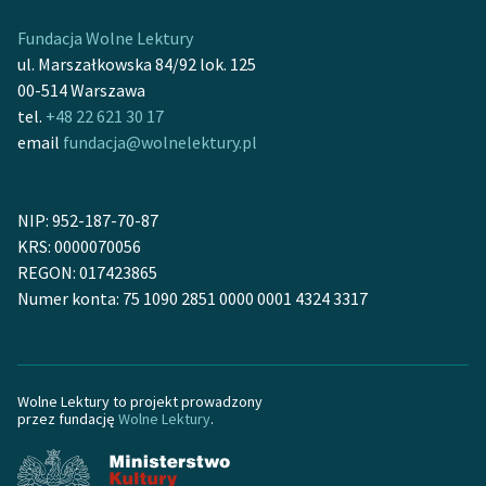
Fundacja Wolne Lektury
Zasady wykorzystania
ul. Marszałkowska 84/92 lok. 125
Wolnych Lektur
00-514 Warszawa
Logotypy
tel.
+48 22 621 30 17
email
fundacja@wolnelektury.pl
Materiały promocyjne
Polityka prywatności
NIP: 952-187-70-87
Regulamin biblioteki
KRS: 0000070056
REGON: 017423865
Dane fundacji i
Numer konta: 75 1090 2851 0000 0001 4324 3317
sprawozdania finansowe
Regulamin darowizn
Informacja o treściach
Wolne Lektury to projekt prowadzony
przez fundację
Wolne Lektury
.
wrażliwych
Deklaracja dostępności