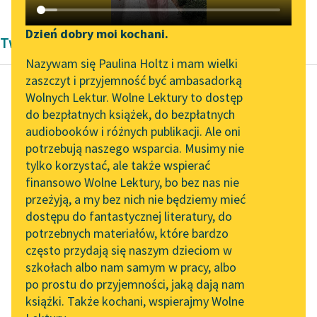
Katalog DAISY
Zgłoś brak utworu
Podkasty o książkach
Dzień dobry moi kochani.
Twórczość Modernizm Bolesław Prus
Aktualności
Narzędzia
Nazywam się Paulina Holtz i mam wielki
zaszczyt i przyjemność być ambasadorką
„Prokurator Alicja Horn”
Mapa Wolnych Lektur
Wolnych Lektur. Wolne Lektury to dostęp
do słuchania
do bezpłatnych książek, do bezpłatnych
Bolesław Prus
Leśmianator
audiobooków i różnych publikacji. Ale oni
Zemsta
Byliśmy częścią AI Impact
potrzebują naszego wsparcia. Musimy nie
Przewodnik dla piszących i
Lab
tylko korzystać, ale także wspierać
czytających
Z odczytu tego,
finansowo Wolne Lektury, bo bez nas nie
Zapraszamy na spotkanie
najciekawszego, jaki
przeżyją, a my bez nich nie będziemy mieć
online z tłumaczkami
słyszał kiedykolwiek,
dostępu do fantastycznej literatury, do
literatury skandynawskiej
API
Miler dowiedział się, że
potrzebnych materiałów, które bardzo
uroczystość odbywa
Spotkanie z Katarzyną
OAI-PMH
często przydają się naszym dzieciom w
się w...
Tunkiel w Oslo
szkołach albo nam samym w pracy, albo
Widget Wolnych Lektur
po prostu do przyjemności, jaką dają nam
102. lata temu zmarł
Czytaj więcej
książki. Także kochani, wspierajmy Wolne
Przypisy
Joseph Conrad