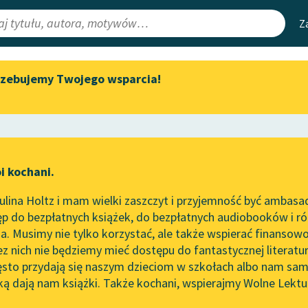
Z
rzebujemy Twojego wsparcia!
Aktualności
Narzędzia
e Lektury
Zapraszamy na spotkanie
Mapa Wolnych 
online z tłumaczkami
irmami
Leśmianator
literatury skandynawskiej
ewsletter
Przewodnik dla
Spotkanie z Katarzyną Tunkiel
i kochani.
czytających
w Oslo
lina Holtz i mam wielki zaszczyt i przyjemność być ambasa
Wolne Lektury na 32.
p do bezpłatnych książek, do bezpłatnych audiobooków i różn
Pol’and’Rock Festivalu
API
. Musimy nie tylko korzystać, ale także wspierać finansowo
ce redakcyjne
„Kochanek Lady Chatterley”
OAI-PMH
ez nich nie będziemy mieć dostępu do fantastycznej literatu
do słuchania na Wolnych
ęsto przydają się naszym dzieciom w szkołach albo nam sam
Lekturach
Widget Wolnyc
ką dają nam książki. Także kochani, wspierajmy Wolne Lektu
oru
Antonina Domańska
✖
Nowy audiobook – „Marzenie
Przypisy
o Oriencie” Sophie Elkan