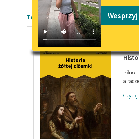
Podkasty o książkach
Wesprzyj
Twórczość Antoniny Domańskiej
Antonin
Histo
Pilno 
a racz
Czytaj