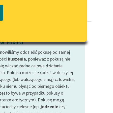
Regulamin biblioteki
macie PDF
Dane fundacji i sprawozdania
finansowe
Regulamin darowizn
Informacja o treściach
w: Pokusa
wrażliwych
nowiliśmy oddzielić pokusę od samej
Deklaracja dostępności
ości
kuszenia
, ponieważ z pokusą nie
się wiązać żadne celowe działanie
ela. Pokusa może się rodzić w duszy jej
jącego (lub walczącego z nią) człowieka;
ku niemu płynąć od biernego obiektu
często bywa w przypadku pokusy o
kterze erotycznym). Pokusę mogą
 uciechy cielesne (np.
jedzenie
czy