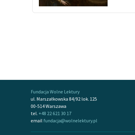
Fundacja Wolne Lektury
ul. Marszałkowska 84/92 lok. 125
00-514 Warszawa
tel.
+48 22 621 30 17
email
fundacja@wolnelektury.pl