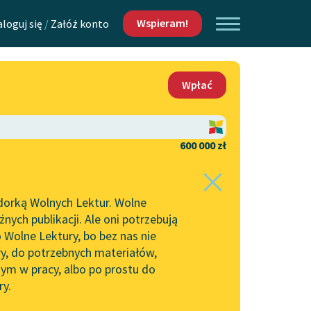
Wspieram!
aloguj się
/
Załóż konto
O nas
Wpłać
Lektur
Kontakt
O projekcie
600 000 zł
 piszących i
Zespół
dorką Wolnych Lektur. Wolne
Zasady wykorzystania
ych publikacji. Ale oni potrzebują
Wolnych Lektur
 Wolne Lektury, bo bez nas nie
Logotypy
ry, do potrzebnych materiałów,
ym w pracy, albo po prostu do
h Lektur
Materiały promocyjne
ry.
Polityka prywatności