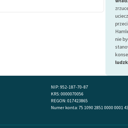
wład
publicznej, lektur szkolnych
oraz Starego Testamentu
zrzuc
uciec
Odkurzamy bohaterów
przec
Szkoła Poezji Wolnych Lektur
Hamle
nie by
stanow
konse
ludzk
NIP: 952-187-70-87
KRS: 0000070056
REGON: 017423865
Numer konta: 75 1090 2851 0000 0001 4