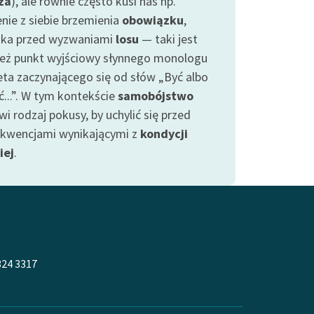
za
), ale równie często kusi nas np.
enie z siebie brzemienia
obowiązku
,
zka przed wyzwaniami
losu
— taki jest
ież punkt wyjściowy słynnego monologu
ta zaczynającego się od słów „Być albo
ć...”. W tym kontekście
samobójstwo
i rodzaj pokusy, by uchylić się przed
kwencjami wynikającymi z
kondycji
iej
.
324 3317