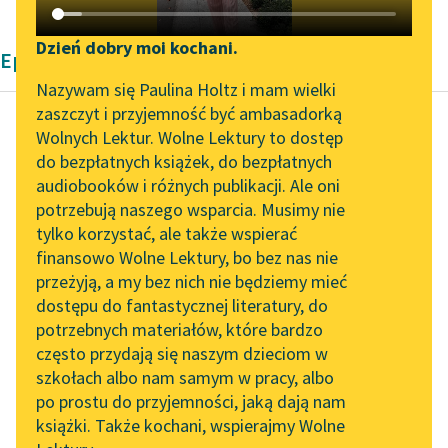
Katalog DAISY
Zgłoś brak utworu
Podkasty o książkach
Dzień dobry moi kochani.
Epika Antoniny Domańskiej
Aktualności
Narzędzia
Nazywam się Paulina Holtz i mam wielki
zaszczyt i przyjemność być ambasadorką
Zapraszamy na spotkanie
Mapa Wolnych Lektur
Wolnych Lektur. Wolne Lektury to dostęp
online z tłumaczkami
do bezpłatnych książek, do bezpłatnych
Antonina Domańska
Leśmianator
literatury skandynawskiej
audiobooków i różnych publikacji. Ale oni
Historia żółtej
potrzebują naszego wsparcia. Musimy nie
Przewodnik dla piszących i
ciżemki
Spotkanie z Katarzyną
tylko korzystać, ale także wspierać
czytających
Tunkiel w Oslo
finansowo Wolne Lektury, bo bez nas nie
Pilno też było
przeżyją, a my bez nich nie będziemy mieć
Wolne Lektury na 32.
Wawrzusiowi doczekać
dostępu do fantastycznej literatury, do
Pol’and’Rock Festivalu
API
się wieczora, a raczej
potrzebnych materiałów, które bardzo
nocy, by choć raz
„Kochanek Lady
OAI-PMH
często przydają się naszym dzieciom w
Chatterley” do słuchania
drewienka tym...
szkołach albo nam samym w pracy, albo
Widget Wolnych Lektur
na Wolnych Lekturach
po prostu do przyjemności, jaką dają nam
Czytaj więcej
książki. Także kochani, wspierajmy Wolne
Przypisy
Nowy audiobook –