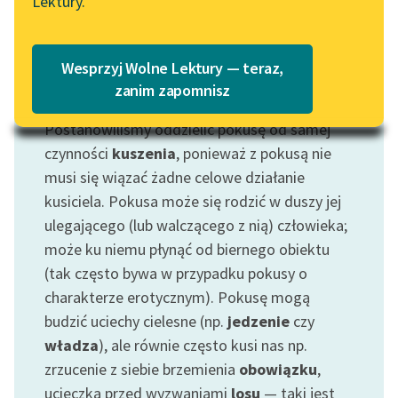
Lektury.
„Marzenie o Oriencie”
Katalog
Sophie Elkan
Katalog w formacie PDF
Blog
Wesprzyj Wolne Lektury — teraz,
zanim zapomnisz
Motyw: Pokusa
Postanowiliśmy oddzielić pokusę od samej
Lektury szkolne i klasyka
literatury do słuchania dla
czynności
kuszenia
, ponieważ z pokusą nie
uczennic i uczniów z
musi się wiązać żadne celowe działanie
niepełnosprawnościami
kusiciela. Pokusa może się rodzić w duszy jej
ulegającego (lub walczącego z nią) człowieka;
E-kolekcja lektur
może ku niemu płynąć od biernego obiektu
szkolnych i literatury do
(tak często bywa w przypadku pokusy o
słuchania dla uczennic i
uczniów z
charakterze erotycznym). Pokusę mogą
niepełnosprawnościami
budzić uciechy cielesne (np.
jedzenie
czy
władza
), ale równie często kusi nas np.
Feministyczne inspiracje.
zrzucenie z siebie brzemienia
obowiązku
,
Popularyzacja
ucieczka przed wyzwaniami
losu
— taki jest
skandynawskiej literatury