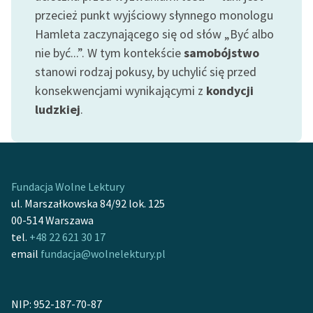
feministycznej
przecież punkt wyjściowy słynnego monologu
Hamleta zaczynającego się od słów „Być albo
Ręce pełne poezji
nie być...”. W tym kontekście
samobójstwo
Kolekcje edukacyjne
stanowi rodzaj pokusy, by uchylić się przed
twórców przechodzących
konsekwencjami wynikającymi z
kondycji
do domeny publicznej,
ludzkiej
.
lektur szkolnych oraz
Starego Testamentu
Odkurzamy bohaterów
Fundacja Wolne Lektury
Szkoła Poezji Wolnych
ul. Marszałkowska 84/92 lok. 125
Lektur
00-514 Warszawa
O nas
tel.
+48 22 621 30 17
email
fundacja@wolnelektury.pl
Kontakt
O projekcie
NIP: 952-187-70-87