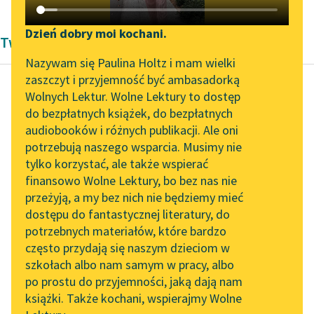
Katalog DAISY
Zgłoś brak utworu
Podkasty o książkach
Dzień dobry moi kochani.
Twórczość Modernizm Antoni Lange
Aktualności
Narzędzia
Nazywam się Paulina Holtz i mam wielki
zaszczyt i przyjemność być ambasadorką
„Prokurator Alicja Horn”
Mapa Wolnych Lektur
Wolnych Lektur. Wolne Lektury to dostęp
do słuchania
do bezpłatnych książek, do bezpłatnych
Antoni Lange
Leśmianator
audiobooków i różnych publikacji. Ale oni
Miranda
Byliśmy częścią AI Impact
potrzebują naszego wsparcia. Musimy nie
Przewodnik dla piszących i
Lab
tylko korzystać, ale także wspierać
czytających
Ojcowie nasi uważali za
finansowo Wolne Lektury, bo bez nas nie
Zapraszamy na spotkanie
drogę do stworzenia
przeżyją, a my bez nich nie będziemy mieć
online z tłumaczkami
tego wyższego
dostępu do fantastycznej literatury, do
literatury skandynawskiej
API
człowieka — ofiarę.
potrzebnych materiałów, które bardzo
Zazwyczaj ofiarą trzy
Spotkanie z Katarzyną
OAI-PMH
często przydają się naszym dzieciom w
razy...
Tunkiel w Oslo
szkołach albo nam samym w pracy, albo
Widget Wolnych Lektur
po prostu do przyjemności, jaką dają nam
102. lata temu zmarł
Czytaj więcej
książki. Także kochani, wspierajmy Wolne
Przypisy
Joseph Conrad