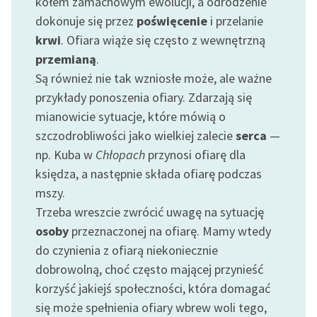
kołem zamachowym ewolucji, a odrodzenie
dokonuje się przez
poświęcenie
i przelanie
Zasady wykorzystania
krwi
. Ofiara wiąże się często z wewnętrzną
Wolnych Lektur
przemianą
.
Logotypy
Są również nie tak wzniosłe może, ale ważne
przykłady ponoszenia ofiary. Zdarzają się
Materiały promocyjne
mianowicie sytuacje, które mówią o
Polityka prywatności
szczodrobliwości jako wielkiej zalecie
serca
—
np. Kuba w
Chłopach
przynosi ofiarę dla
Regulamin biblioteki
księdza, a następnie składa ofiarę podczas
Dane fundacji i
mszy.
sprawozdania finansowe
Trzeba wreszcie zwrócić uwagę na sytuację
osoby
przeznaczonej na ofiarę. Mamy wtedy
Regulamin darowizn
do czynienia z ofiarą niekoniecznie
Informacja o treściach
dobrowolną, choć często mającej przynieść
wrażliwych
korzyść jakiejś społeczności, która domagać
się może spełnienia ofiary wbrew woli tego,
Deklaracja dostępności