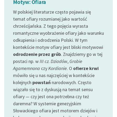
Motyw: Ofiara
Ręce pełne poezji
W polskiej literaturze często pojawia się
Kolekcje edukacyjne
temat ofiary rozumianej jako wartość
twórców przechodzących
chrześcijańska. Z tego pojęcia wyrasta
do domeny publicznej,
lektur szkolnych oraz
romantyczne wyobrażenie ofiary jako warunku
Starego Testamentu
odkupienia i odrodzenia Polski. W tym
kontekście motyw ofiary jest bliski motywowi
Odkurzamy bohaterów
odrodzenie przez grób
. Znajdziemy go w tej
Szkoła Poezji Wolnych
postaci np. w
III cz. Dziadów
,
Grobie
Lektur
Agamemnona
czy
Kordianie
. O
ofierze krwi
mówiło się u nas najczęściej w kontekście
O nas
kolejnych
powstań
narodowych. Często
Kontakt
wiązało się to z dyskusją na temat sensu
ofiary — czy jest ona potrzebna czy też
O projekcie
daremna? W systemie genezyjskim
Zespół
Słowackiego ofiara jest motorem dziejów i