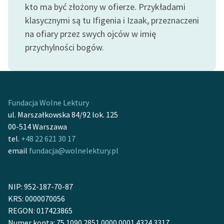
kto ma być złożony w ofierze. Przykładami
klasycznymi są tu Ifigenia i Izaak, przeznaczeni
na ofiary przez swych ojców w imię
przychylności bogów.
Fundacja Wolne Lektury
ul. Marszałkowska 84/92 lok. 125
00-514 Warszawa
tel.
+48 22 621 30 17
email
fundacja@wolnelektury.pl
NIP: 952-187-70-87
KRS: 0000070056
REGON: 017423865
Numer konta: 75 1090 2851 0000 0001 4324 3317