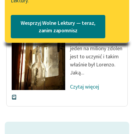
Lektury.
Katalog
Blog
Katalog w formacie PDF
Antoni Lange
Wesprzyj Wolne Lektury — teraz,
Rozaura
Lektury szkolne i klasyka
zanim zapomnisz
literatury do słuchania dla
Oczywiście ledwo
uczennic i uczniów z
jeden na miliony zdolen
niepełnosprawnościami
jest to uczynić i takim
E-kolekcja lektur
właśnie był Lorenzo.
szkolnych i literatury do
Jaką...
słuchania dla uczennic i
uczniów z
Czytaj więcej
niepełnosprawnościami
Feministyczne inspiracje.
Popularyzacja
skandynawskiej literatury
feministycznej