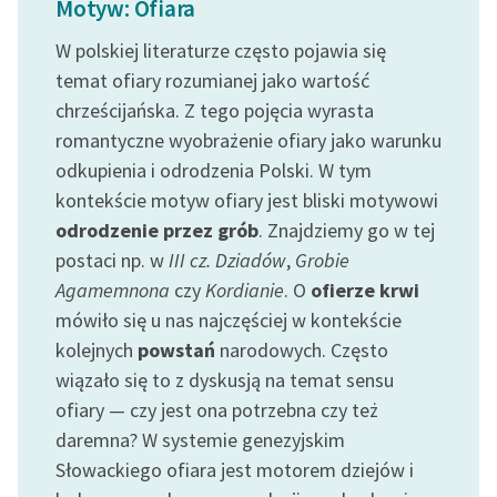
Motyw: Ofiara
Ręce pełne poezji
W polskiej literaturze często pojawia się
Kolekcje edukacyjne
temat ofiary rozumianej jako wartość
twórców przechodzących
chrześcijańska. Z tego pojęcia wyrasta
do domeny publicznej,
lektur szkolnych oraz
romantyczne wyobrażenie ofiary jako warunku
Starego Testamentu
odkupienia i odrodzenia Polski. W tym
kontekście motyw ofiary jest bliski motywowi
Odkurzamy bohaterów
odrodzenie przez grób
. Znajdziemy go w tej
Szkoła Poezji Wolnych
postaci np. w
III cz. Dziadów
,
Grobie
Lektur
Agamemnona
czy
Kordianie
. O
ofierze krwi
mówiło się u nas najczęściej w kontekście
O nas
kolejnych
powstań
narodowych. Często
Kontakt
wiązało się to z dyskusją na temat sensu
ofiary — czy jest ona potrzebna czy też
O projekcie
daremna? W systemie genezyjskim
Zespół
Słowackiego ofiara jest motorem dziejów i