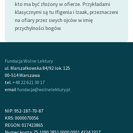
kto ma być złożony w ofierze. Przykładami
klasycznymi są tu Ifigenia i Izaak, przeznaczeni
na ofiary przez swych ojców w imię
przychylności bogów.
Fundacja Wolne Lektury
ul. Marszałkowska 84/92 lok. 125
00-514 Warszawa
tel.
+48 22 621 30 17
email
fundacja@wolnelektury.pl
NIP: 952-187-70-87
KRS: 0000070056
REGON: 017423865
Numer konta: 75 1090 2851 0000 0001 4324 3317