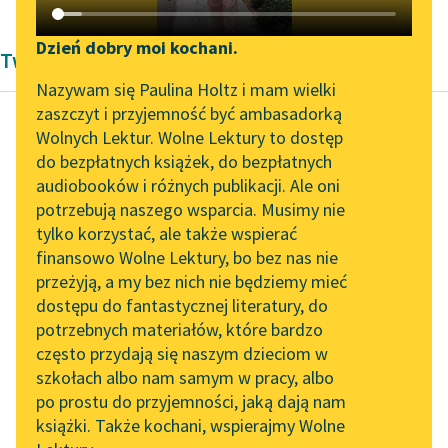
Katalog DAISY
Zgłoś brak utworu
Podkasty o książkach
Dzień dobry moi kochani.
Twórczość Antoni Lange
Aktualności
Narzędzia
Nazywam się Paulina Holtz i mam wielki
zaszczyt i przyjemność być ambasadorką
„Prokurator Alicja Horn”
Mapa Wolnych Lektur
Wolnych Lektur. Wolne Lektury to dostęp
do słuchania
do bezpłatnych książek, do bezpłatnych
Antoni Lange
Leśmianator
audiobooków i różnych publikacji. Ale oni
Miranda
Byliśmy częścią AI Impact
potrzebują naszego wsparcia. Musimy nie
Przewodnik dla piszących i
Lab
tylko korzystać, ale także wspierać
czytających
Ojcowie nasi uważali za
finansowo Wolne Lektury, bo bez nas nie
Zapraszamy na spotkanie
drogę do stworzenia
przeżyją, a my bez nich nie będziemy mieć
online z tłumaczkami
tego wyższego
dostępu do fantastycznej literatury, do
literatury skandynawskiej
API
człowieka — ofiarę.
potrzebnych materiałów, które bardzo
Zazwyczaj ofiarą trzy
Spotkanie z Katarzyną
OAI-PMH
często przydają się naszym dzieciom w
razy...
Tunkiel w Oslo
szkołach albo nam samym w pracy, albo
Widget Wolnych Lektur
po prostu do przyjemności, jaką dają nam
102. lata temu zmarł
Czytaj więcej
książki. Także kochani, wspierajmy Wolne
Przypisy
Joseph Conrad