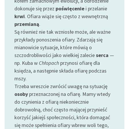
kołem zamachowym ewolucji, a odrodzenie
dokonuje się przez
poświęcenie
i przelanie
Zasady wykorzystania
krwi
. Ofiara wiąże się często z wewnętrzną
Wolnych Lektur
przemianą
.
Logotypy
Są również nie tak wzniosłe może, ale ważne
przykłady ponoszenia ofiary. Zdarzają się
Materiały promocyjne
mianowicie sytuacje, które mówią o
Polityka prywatności
szczodrobliwości jako wielkiej zalecie
serca
—
np. Kuba w
Chłopach
przynosi ofiarę dla
Regulamin biblioteki
księdza, a następnie składa ofiarę podczas
Dane fundacji i
mszy.
sprawozdania finansowe
Trzeba wreszcie zwrócić uwagę na sytuację
osoby
przeznaczonej na ofiarę. Mamy wtedy
Regulamin darowizn
do czynienia z ofiarą niekoniecznie
Informacja o treściach
dobrowolną, choć często mającej przynieść
wrażliwych
korzyść jakiejś społeczności, która domagać
się może spełnienia ofiary wbrew woli tego,
Deklaracja dostępności