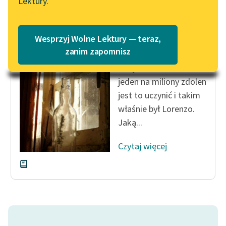
Lektury.
Katalog
Blog
Katalog w formacie PDF
Antoni Lange
Wesprzyj Wolne Lektury — teraz,
Rozaura
Lektury szkolne i klasyka
zanim zapomnisz
literatury do słuchania dla
Oczywiście ledwo
uczennic i uczniów z
jeden na miliony zdolen
niepełnosprawnościami
jest to uczynić i takim
E-kolekcja lektur
właśnie był Lorenzo.
szkolnych i literatury do
Jaką...
słuchania dla uczennic i
uczniów z
Czytaj więcej
niepełnosprawnościami
Feministyczne inspiracje.
Popularyzacja
skandynawskiej literatury
feministycznej