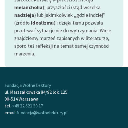
Zespół
melancholia
), przyszłości (stąd wszelka
nadzieja
) lub jakimkolwiek ,,gdzie indziej"
(źródło
idealizmu
) i dzięki temu pozwala
Zasady wykorzystania
przetrwać sytuacje nie do wytrzymania. Wiele
Wolnych Lektur
znajdziemy marzeń zapisanych w literaturze,
Logotypy
sporo też refleksji na temat samej czynności
marzenia.
Materiały promocyjne
Polityka prywatności
Regulamin biblioteki
Fundacja Wolne Lektury
Dane fundacji i
ul. Marszałkowska 84/92 lok. 125
sprawozdania finansowe
00-514 Warszawa
tel.
+48 22 621 30 17
Regulamin darowizn
email
fundacja@wolnelektury.pl
Informacja o treściach
wrażliwych