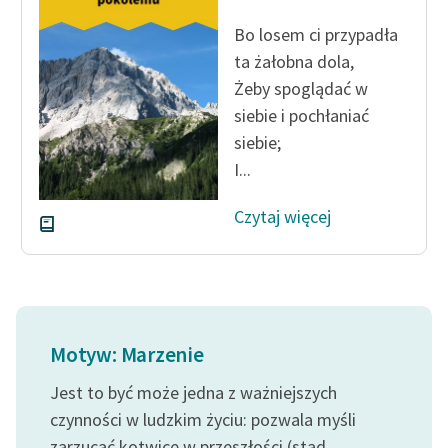
feministycznej
Bo losem ci przypadła
Ręce pełne poezji
ta żałobna dola,
Żeby spoglądać w
Kolekcje edukacyjne
siebie i pochłaniać
twórców przechodzących
siebie;
do domeny publicznej,
I...
lektur szkolnych oraz
Starego Testamentu
Czytaj więcej
Odkurzamy bohaterów
Szkoła Poezji Wolnych
Lektur
O nas
Motyw: Marzenie
Kontakt
Jest to być może jedna z ważniejszych
czynności w ludzkim życiu: pozwala myśli
O projekcie
zarzucać kotwicę w przeszłości (stąd