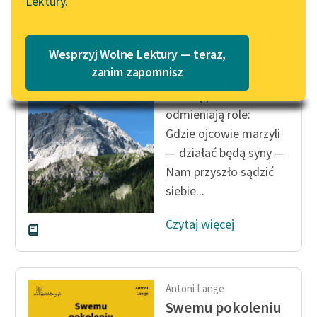
Lektury.
Wolne Lektury – idealna na
Katalog
lato
Katalog w formacie PDF
Antoni Lange
Blog
Wesprzyj Wolne Lektury — teraz,
Swemu pokoleniu
zanim zapomnisz
Tak się pokoleniami
Lektury szkolne i klasyka
odmieniają role:
literatury do słuchania dla
Gdzie ojcowie marzyli
uczennic i uczniów z
— działać będą syny —
niepełnosprawnościami
Nam przyszło sądzić
E-kolekcja lektur
siebie...
szkolnych i literatury do
słuchania dla uczennic i
Czytaj więcej
uczniów z
niepełnosprawnościami
Feministyczne inspiracje.
Antoni Lange
Popularyzacja
Swemu pokoleniu
skandynawskiej literatury