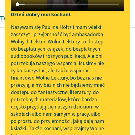
Katalog DAISY
Zgłoś brak utworu
Podkasty o książkach
Dzień dobry moi kochani.
Twórczość Antoni Lange
Aktualności
Narzędzia
Nazywam się Paulina Holtz i mam wielki
zaszczyt i przyjemność być ambasadorką
Spotkanie z Katarzyną
Mapa Wolnych Lektur
Wolnych Lektur. Wolne Lektury to dostęp
Tunkiel w Oslo
do bezpłatnych książek, do bezpłatnych
Antoni Lange
Leśmianator
audiobooków i różnych publikacji. Ale oni
III. Linga-Sharira
Wolne Lektury na 32.
potrzebują naszego wsparcia. Musimy nie
Przewodnik dla piszących i
Pol’and’Rock Festivalu
tylko korzystać, ale także wspierać
czytających
I oto przyszły dni
finansowo Wolne Lektury, bo bez nas nie
„Kochanek Lady
gwiaździstej ery,
przeżyją, a my bez nich nie będziemy mieć
Chatterley” do słuchania
Gdy człowiek w
dostępu do fantastycznej literatury, do
na Wolnych Lekturach
API
pierwsze z słońcem
potrzebnych materiałów, które bardzo
wszedł sojusze
Nowy audiobook –
OAI-PMH
często przydają się naszym dzieciom w
I...
„Marzenie o Oriencie”
szkołach albo nam samym w pracy, albo
Widget Wolnych Lektur
Sophie Elkan
po prostu do przyjemności, jaką dają nam
Czytaj więcej
książki. Także kochani, wspierajmy Wolne
Przypisy
Kolekcja Nadwyraz.com x