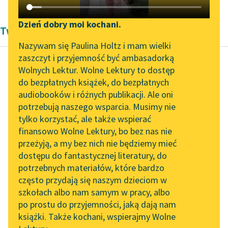
Katalog DAISY
Zgłoś brak utworu
Podkasty o książkach
Dzień dobry moi kochani.
Twórczość Andrzeja Niemojewskiego
Aktualności
Narzędzia
Nazywam się Paulina Holtz i mam wielki
zaszczyt i przyjemność być ambasadorką
Zapraszamy na spotkanie
Mapa Wolnych Lektur
Wolnych Lektur. Wolne Lektury to dostęp
online z tłumaczkami
do bezpłatnych książek, do bezpłatnych
Andrzej Niemojewski
Leśmianator
literatury skandynawskiej
audiobooków i różnych publikacji. Ale oni
Branka
potrzebują naszego wsparcia. Musimy nie
Przewodnik dla piszących i
Spotkanie z Katarzyną
tylko korzystać, ale także wspierać
czytających
Tam blask widny przez
Tunkiel w Oslo
finansowo Wolne Lektury, bo bez nas nie
opary,
przeżyją, a my bez nich nie będziemy mieć
Wolne Lektury na 32.
W oknach dworku
dostępu do fantastycznej literatury, do
Pol’and’Rock Festivalu
API
światło mruga,
potrzebnych materiałów, które bardzo
Gdzie pan mieszka,
„Kochanek Lady
OAI-PMH
często przydają się naszym dzieciom w
siwy, stary...
Chatterley” do słuchania
szkołach albo nam samym w pracy, albo
Widget Wolnych Lektur
na Wolnych Lekturach
po prostu do przyjemności, jaką dają nam
Czytaj więcej
książki. Także kochani, wspierajmy Wolne
Przypisy
Nowy audiobook –