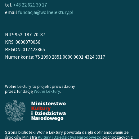
tel.
+48 22 621 30 17
feministycznej
email
fundacja@wolnelektury.pl
Ręce pełne poezji
Kolekcje edukacyjne
NIP: 952-187-70-87
twórców przechodzących
KRS: 0000070056
do domeny publicznej,
REGON: 017423865
lektur szkolnych oraz
Numer konta: 75 1090 2851 0000 0001 4324 3317
Starego Testamentu
Odkurzamy bohaterów
Szkoła Poezji Wolnych
Wolne Lektury to projekt prowadzony
przez fundację
Wolne Lektury
.
Lektur
O nas
Kontakt
O projekcie
Strona biblioteki Wolne Lektury powstała dzięki dofinansowaniu ze
środków Ministra
Kultury i Dziedzictwa Narodowego
pochodzących z