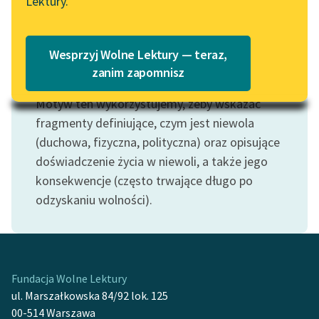
Lektury.
„Marzenie o Oriencie”
Katalog
Sophie Elkan
Katalog w formacie PDF
Blog
Wesprzyj Wolne Lektury — teraz,
zanim zapomnisz
Motyw: Niewola
Motyw ten wykorzystujemy, żeby wskazać
Lektury szkolne i klasyka
literatury do słuchania dla
fragmenty definiujące, czym jest niewola
uczennic i uczniów z
(duchowa, fizyczna, polityczna) oraz opisujące
niepełnosprawnościami
doświadczenie życia w niewoli, a także jego
konsekwencje (często trwające długo po
E-kolekcja lektur
odzyskaniu wolności).
szkolnych i literatury do
słuchania dla uczennic i
uczniów z
niepełnosprawnościami
Fundacja Wolne Lektury
Feministyczne inspiracje.
ul. Marszałkowska 84/92 lok. 125
Popularyzacja
00-514 Warszawa
skandynawskiej literatury