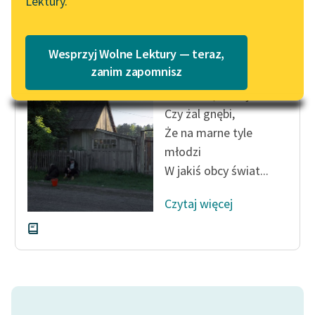
Lektury.
Katalog
Blog
Katalog w formacie PDF
Andrzej Niemojewski
Wesprzyj Wolne Lektury — teraz,
Branka
Lektury szkolne i klasyka
zanim zapomnisz
literatury do słuchania dla
Cóż wam, starzy?…
uczennic i uczniów z
Czy żal gnębi,
niepełnosprawnościami
Że na marne tyle
E-kolekcja lektur
młodzi
szkolnych i literatury do
W jakiś obcy świat...
słuchania dla uczennic i
uczniów z
Czytaj więcej
niepełnosprawnościami
Feministyczne inspiracje.
Popularyzacja
skandynawskiej literatury
feministycznej