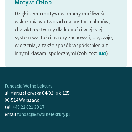
Motyw: Chłop
Ręce pełne poezji
Dzięki temu motywowi mamy możliwość
Kolekcje edukacyjne
wskazania w utworach na postaci chłopów,
twórców przechodzących
charakterystyczny dla ludności wiejskiej
do domeny publicznej,
lektur szkolnych oraz
system wartości, wzory zachowań, obyczaje,
Starego Testamentu
wierzenia, a także sposób współistnienia z
innymi klasami społecznymi (zob. też:
lud
).
Odkurzamy bohaterów
Szkoła Poezji Wolnych
Lektur
O nas
Fundacja Wolne Lektury
ul. Marszałkowska 84/92 lok. 125
Kontakt
00-514 Warszawa
tel.
+48 22 621 30 17
O projekcie
email
fundacja@wolnelektury.pl
Zespół