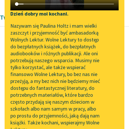
Katalog DAISY
Zgłoś brak utworu
Podkasty o książkach
Dzień dobry moi kochani.
Twórczość Andrzeja Niemojewskiego
Aktualności
Narzędzia
Nazywam się Paulina Holtz i mam wielki
zaszczyt i przyjemność być ambasadorką
„Prokurator Alicja Horn”
Mapa Wolnych Lektur
Wolnych Lektur. Wolne Lektury to dostęp
do słuchania
do bezpłatnych książek, do bezpłatnych
Andrzej Niemojewski
Leśmianator
audiobooków i różnych publikacji. Ale oni
Branka
Byliśmy częścią AI Impact
potrzebują naszego wsparcia. Musimy nie
Przewodnik dla piszących i
Lab
tylko korzystać, ale także wspierać
czytających
Tam blask widny przez
finansowo Wolne Lektury, bo bez nas nie
Zapraszamy na spotkanie
opary,
przeżyją, a my bez nich nie będziemy mieć
online z tłumaczkami
W oknach dworku
dostępu do fantastycznej literatury, do
literatury skandynawskiej
API
światło mruga,
potrzebnych materiałów, które bardzo
Gdzie pan mieszka,
Spotkanie z Katarzyną
OAI-PMH
często przydają się naszym dzieciom w
siwy, stary...
Tunkiel w Oslo
szkołach albo nam samym w pracy, albo
Widget Wolnych Lektur
po prostu do przyjemności, jaką dają nam
102. lata temu zmarł
Czytaj więcej
książki. Także kochani, wspierajmy Wolne
Przypisy
Joseph Conrad