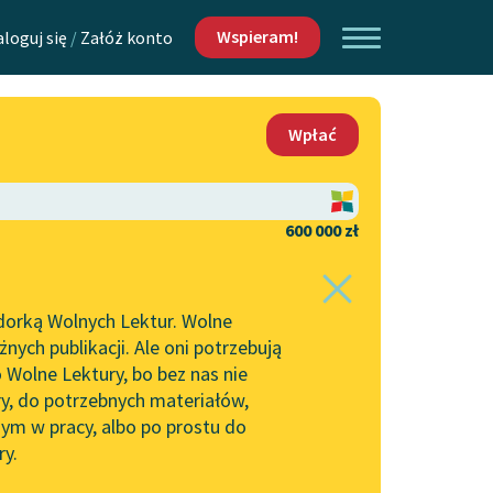
Wspieram!
aloguj się
/
Załóż konto
O nas
Wpłać
Lektur
Kontakt
O projekcie
600 000 zł
 piszących i
Zespół
dorką Wolnych Lektur. Wolne
Zasady wykorzystania
ych publikacji. Ale oni potrzebują
Wolnych Lektur
 Wolne Lektury, bo bez nas nie
Logotypy
ry, do potrzebnych materiałów,
ym w pracy, albo po prostu do
h Lektur
Materiały promocyjne
ry.
Polityka prywatności