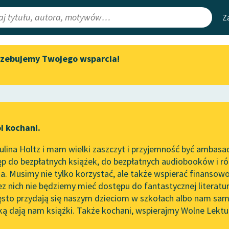
Z
rzebujemy Twojego wsparcia!
Aktualności
Narzędzia
e Lektury
„Prokurator Alicja Horn” do
Mapa Wolnych 
słuchania
irmami
Leśmianator
Byliśmy częścią AI Impact Lab
ewsletter
Przewodnik dla
i kochani.
Zapraszamy na spotkanie
czytających
ictwo
online z tłumaczkami
lina Holtz i mam wielki zaszczyt i przyjemność być ambasa
literatury skandynawskiej
p do bezpłatnych książek, do bezpłatnych audiobooków i różn
API
Spotkanie z Katarzyną Tunkiel
. Musimy nie tylko korzystać, ale także wspierać finansowo
ce redakcyjne
w Oslo
OAI-PMH
ez nich nie będziemy mieć dostępu do fantastycznej literatu
ęsto przydają się naszym dzieciom w szkołach albo nam sam
102. lata temu zmarł Joseph
Widget Wolnyc
Conrad
ką dają nam książki. Także kochani, wspierajmy Wolne Lektu
oru
✖
Raban Nowakowskie
✖
Przypisy
Blog