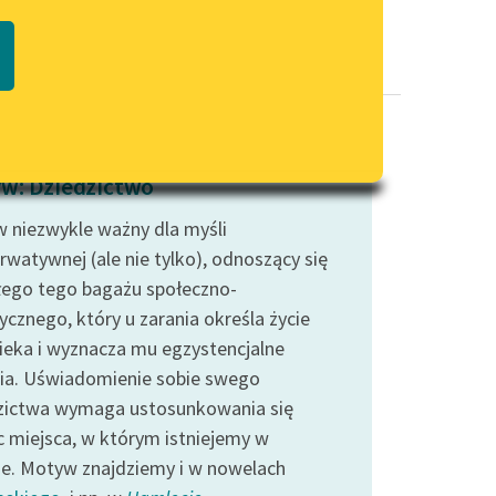
Regulamin biblioteki
macie PDF
Dane fundacji i sprawozdania
finansowe
Regulamin darowizn
Informacja o treściach
w: Dziedzictwo
wrażliwych
 niezwykle ważny dla myśli
Deklaracja dostępności
rwatywnej (ale nie tylko), odnoszący się
łego tego bagażu społeczno-
ycznego, który u zarania określa życie
ieka i wyznacza mu egzystencjalne
ia. Uświadomienie sobie swego
zictwa wymaga ustosunkowania się
 miejsca, w którym istniejemy w
ie. Motyw znajdziemy i w nowelach