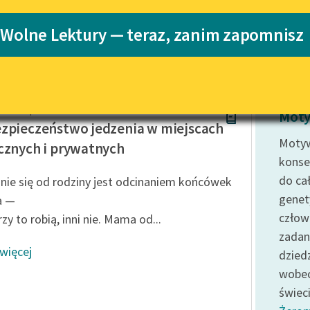
Katalog
 Wolne Lektury — teraz, zanim zapomnisz
an Nowakowskie
Katalog w for
Lektury szkolne i klasyka
literatury do słuchania dla
uczennic i uczniów z
niepełnosprawnościami
dra Kasprzak
E-kolekcja lektur szkolnych i
Moty
literatury do słuchania dla
zpieczeństwo jedzenia w miejscach
uczennic i uczniów z
Motyw
cznych i prywatnych
niepełnosprawnościami
konse
Feministyczne inspiracje.
do ca
nie się od rodziny jest odcinaniem końcówek
Popularyzacja skandynawskiej
genet
a —
literatury feministycznej
człow
zy to robią, inni nie. Mama od...
Ręce pełne poezji
zadan
 więcej
dzied
Kolekcje edukacyjne twórców
przechodzących do domeny
wobec
publicznej, lektur szkolnych
świec
oraz Starego Testamentu