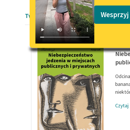
Podkasty o książkach
Wesprzyj
Twórczość Aleksandra Kasprzak i Rab
Aleksan
Niebe
publi
Odcina
banan
niektór
Czytaj