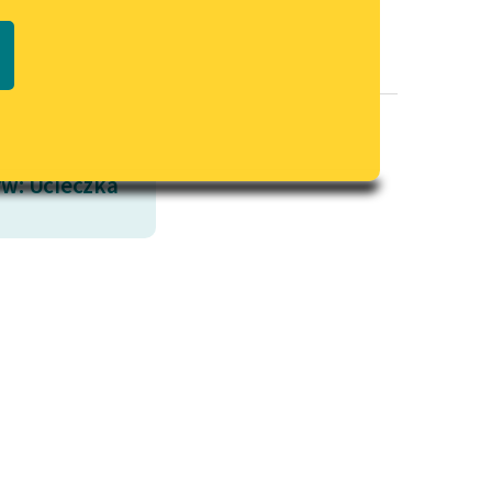
Regulamin biblioteki
macie PDF
Dane fundacji i sprawozdania
finansowe
Regulamin darowizn
Informacja o treściach
w: Ucieczka
wrażliwych
Deklaracja dostępności