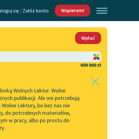
Wspieram!
aloguj się
/
Załóż konto
O nas
Wpłać
Lektur
Kontakt
O projekcie
600 000 zł
 piszących i
Zespół
dorką Wolnych Lektur. Wolne
Zasady wykorzystania
ych publikacji. Ale oni potrzebują
Wolnych Lektur
 Wolne Lektury, bo bez nas nie
Logotypy
ry, do potrzebnych materiałów,
ym w pracy, albo po prostu do
h Lektur
Materiały promocyjne
ry.
Polityka prywatności