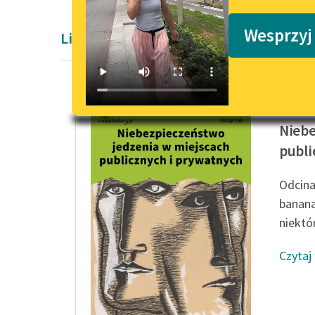
Podkasty o książkach
Wesprzyj
Liryka Aleksandra Kasprzak i Lula Sarni
Aleksan
Niebe
publi
Odcina
banan
niektór
Czytaj