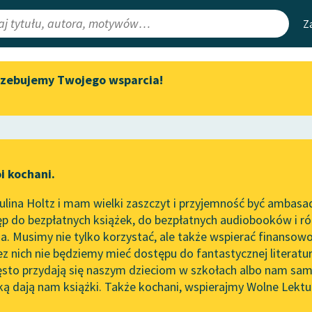
Z
rzebujemy Twojego wsparcia!
Aktualności
Narzędzia
e Lektury
„Prokurator Alicja Horn” do
Mapa Wolnych 
słuchania
irmami
Leśmianator
Byliśmy częścią AI Impact Lab
ewsletter
Przewodnik dla
i kochani.
Zapraszamy na spotkanie
czytających
ka
online z tłumaczkami
lina Holtz i mam wielki zaszczyt i przyjemność być ambasa
literatury skandynawskiej
p do bezpłatnych książek, do bezpłatnych audiobooków i różn
API
Spotkanie z Katarzyną Tunkiel
. Musimy nie tylko korzystać, ale także wspierać finansowo
ce redakcyjne
w Oslo
OAI-PMH
ez nich nie będziemy mieć dostępu do fantastycznej literatu
ęsto przydają się naszym dzieciom w szkołach albo nam sam
102. lata temu zmarł Joseph
Widget Wolnyc
Conrad
ką dają nam książki. Także kochani, wspierajmy Wolne Lektu
oru
Lula Sarnia
✖
Liryka
✖
Przypisy
Blog