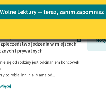
Katalog
 Wolne Lektury — teraz, zanim zapomnisz
a
Katalog w for
Lektury szkolne i klasyka
literatury do słuchania dla
uczennic i uczniów z
niepełnosprawnościami
dra Kasprzak
E-kolekcja lektur szkolnych i
Moty
literatury do słuchania dla
zpieczeństwo jedzenia w miejscach
uczennic i uczniów z
cznych i prywatnych
niepełnosprawnościami
Feministyczne inspiracje.
nie się od rodziny jest odcinaniem końcówek
Popularyzacja skandynawskiej
a —
literatury feministycznej
zy to robią, inni nie. Mama od...
Ręce pełne poezji
 więcej
Kolekcje edukacyjne twórców
przechodzących do domeny
publicznej, lektur szkolnych
oraz Starego Testamentu