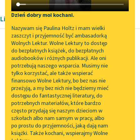
Katalog DAISY
Zgłoś brak utworu
Podkasty o książkach
Dzień dobry moi kochani.
Liryka Aleksandra Kasprzak i Lula Sarnia
Aktualności
Narzędzia
Nazywam się Paulina Holtz i mam wielki
zaszczyt i przyjemność być ambasadorką
„Prokurator Alicja Horn”
Mapa Wolnych Lektur
Wolnych Lektur. Wolne Lektury to dostęp
do słuchania
do bezpłatnych książek, do bezpłatnych
Bartosz Dłubała
Leśmianator
audiobooków i różnych publikacji. Ale oni
***
Byliśmy częścią AI Impact
potrzebują naszego wsparcia. Musimy nie
Przewodnik dla piszących i
Lab
tylko korzystać, ale także wspierać
czytających
mama mówiła że idzie
finansowo Wolne Lektury, bo bez nas nie
Zapraszamy na spotkanie
się powiesić
przeżyją, a my bez nich nie będziemy mieć
online z tłumaczkami
jak schnąca bielizna na
dostępu do fantastycznej literatury, do
literatury skandynawskiej
API
sznurku
potrzebnych materiałów, które bardzo
widzieliśmy tam
Spotkanie z Katarzyną
OAI-PMH
często przydają się naszym dzieciom w
szkielet zakuty...
Tunkiel w Oslo
szkołach albo nam samym w pracy, albo
Widget Wolnych Lektur
po prostu do przyjemności, jaką dają nam
102. lata temu zmarł
Czytaj więcej
książki. Także kochani, wspierajmy Wolne
Przypisy
Joseph Conrad