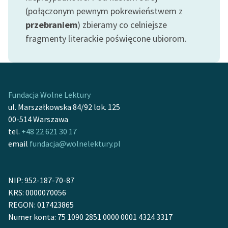
Ręce pełne poezji
(połączonym pewnym pokrewieństwem z
przebraniem
) zbieramy co celniejsze
Kolekcje edukacyjne
fragmenty literackie poświęcone ubiorom.
twórców przechodzących
do domeny publicznej,
lektur szkolnych oraz
Starego Testamentu
Fundacja Wolne Lektury
Odkurzamy bohaterów
ul. Marszałkowska 84/92 lok. 125
Szkoła Poezji Wolnych
00-514 Warszawa
Lektur
tel.
+48 22 621 30 17
email
fundacja@wolnelektury.pl
O nas
Kontakt
NIP: 952-187-70-87
O projekcie
KRS: 0000070056
REGON: 017423865
Zespół
Numer konta: 75 1090 2851 0000 0001 4324 3317