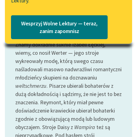
Lektury.
Katalog
Blog
Katalog w formacie PDF
Wesprzyj Wolne Lektury — teraz,
Lektury szkolne i klasyka
zanim zapomnisz
Motyw: Strój
literatury do słuchania dla
Znamy dokładnie suknie Izabeli Łęckiej,
uczennic i uczniów z
niepełnosprawnościami
wiemy, co nosił Werter — jego stroje
wykreowały modę, którą swego czasu
E-kolekcja lektur
naśladowali masowo nadwrażliwi romantyczni
szkolnych i literatury do
młodzieńcy skupieni na doznawaniu
słuchania dla uczennic i
weltschmerzu
. Pisarze ubierali bohaterów z
uczniów z
dużą dokładnością i sądzimy, że nie jest to bez
niepełnosprawnościami
znaczenia. Reymont, który miał pewne
Feministyczne inspiracje.
doświadczenie krawieckie ubierał bohaterki
Popularyzacja
zgodnie z obowiązującą modą lub ludowym
skandynawskiej literatury
obyczajem. Stroje Daisy z
Wampira
też są
feministycznej
nieprzypadkowe. Pod hasłem strój