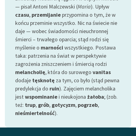
Ręce pełne poezji
— pisał Antoni Malczewski (
Maria
). Upływ
czasu
,
przemijanie
przypomina o tym, że w
Kolekcje edukacyjne
końcu przeminie wszystko. Nic na świecie nie
twórców przechodzących
do domeny publicznej,
daje — wobec świadomości nieuchronnej
lektur szkolnych oraz
śmierci – trwałego oparcia; stąd rodzi się
Starego Testamentu
myślenie o
marności
wszystkiego. Postawa
taka: patrzenia na świat w perspektywie
Odkurzamy bohaterów
zagrożenia zniszczeniem i śmiercią rodzi
Szkoła Poezji Wolnych
melancholię
, która do surowego
vanitas
Lektur
dodaje
tęsknotę
za tym, co było (stąd pewna
O nas
predylekcja do
ruin
). Zajęciem melancholika
jest
wspominanie
i nieukojona
żałoba
; (zob.
Kontakt
też:
trup
,
grób
,
gotycyzm
,
pogrzeb
,
nieśmiertelność
).
O projekcie
Zespół