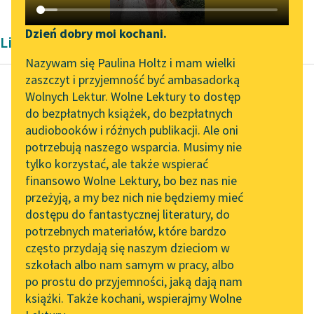
Katalog DAISY
Zgłoś brak utworu
Podkasty o książkach
Dzień dobry moi kochani.
Liryka Aleksandra Kasprzak i Lula Sarnia
Aktualności
Narzędzia
Nazywam się Paulina Holtz i mam wielki
zaszczyt i przyjemność być ambasadorką
„Prokurator Alicja Horn”
Mapa Wolnych Lektur
Wolnych Lektur. Wolne Lektury to dostęp
do słuchania
do bezpłatnych książek, do bezpłatnych
Bartosz Dłubała
Leśmianator
audiobooków i różnych publikacji. Ale oni
***
Byliśmy częścią AI Impact
potrzebują naszego wsparcia. Musimy nie
Przewodnik dla piszących i
Lab
tylko korzystać, ale także wspierać
czytających
mama mówiła że idzie
finansowo Wolne Lektury, bo bez nas nie
Zapraszamy na spotkanie
się powiesić
przeżyją, a my bez nich nie będziemy mieć
online z tłumaczkami
jak schnąca bielizna na
dostępu do fantastycznej literatury, do
literatury skandynawskiej
API
sznurku
potrzebnych materiałów, które bardzo
widzieliśmy tam
Spotkanie z Katarzyną
OAI-PMH
często przydają się naszym dzieciom w
szkielet zakuty...
Tunkiel w Oslo
szkołach albo nam samym w pracy, albo
Widget Wolnych Lektur
po prostu do przyjemności, jaką dają nam
102. lata temu zmarł
Czytaj więcej
książki. Także kochani, wspierajmy Wolne
Przypisy
Joseph Conrad