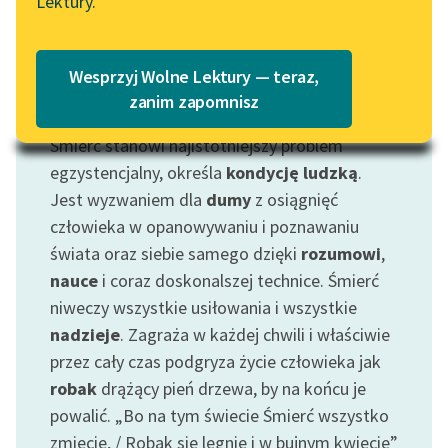
Lektury.
Katalog
Blog
Katalog w formacie PDF
Wesprzyj Wolne Lektury — teraz,
Lektury szkolne i klasyka
zanim zapomnisz
Motyw: Śmierć
literatury do słuchania dla
Śmierć stanowi najistotniejszy problem
uczennic i uczniów z
niepełnosprawnościami
egzystencjalny, określa
kondycję ludzką
.
Jest wyzwaniem dla
dumy
z osiągnięć
E-kolekcja lektur
człowieka w opanowywaniu i poznawaniu
szkolnych i literatury do
świata oraz siebie samego dzięki
rozumowi
,
słuchania dla uczennic i
nauce
i coraz doskonalszej technice. Śmierć
uczniów z
niweczy wszystkie usiłowania i wszystkie
niepełnosprawnościami
nadzieje
. Zagraża w każdej chwili i właściwie
Feministyczne inspiracje.
przez cały czas podgryza życie człowieka jak
Popularyzacja
robak
drążący pień drzewa, by na końcu je
skandynawskiej literatury
powalić. „Bo na tym świecie Śmierć wszystko
feministycznej
zmiecie, / Robak się lęgnie i w bujnym kwiecie”