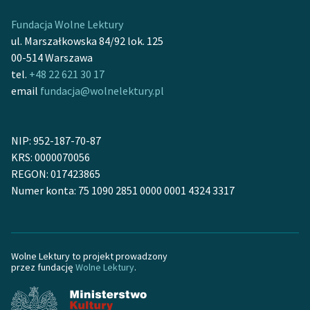
Fundacja Wolne Lektury
Zasady wykorzystania
ul. Marszałkowska 84/92 lok. 125
Wolnych Lektur
00-514 Warszawa
Logotypy
tel.
+48 22 621 30 17
email
fundacja@wolnelektury.pl
Materiały promocyjne
Polityka prywatności
NIP: 952-187-70-87
Regulamin biblioteki
KRS: 0000070056
REGON: 017423865
Dane fundacji i
Numer konta: 75 1090 2851 0000 0001 4324 3317
sprawozdania finansowe
Regulamin darowizn
Informacja o treściach
Wolne Lektury to projekt prowadzony
przez fundację
Wolne Lektury
.
wrażliwych
Deklaracja dostępności