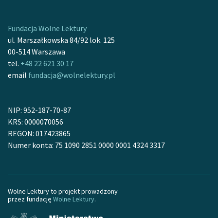
Zasady wykorzystania
Fundacja Wolne Lektury
Wolnych Lektur
ul. Marszałkowska 84/92 lok. 125
Logotypy
00-514 Warszawa
tel.
+48 22 621 30 17
Materiały promocyjne
email
fundacja@wolnelektury.pl
Polityka prywatności
Regulamin biblioteki
NIP: 952-187-70-87
KRS: 0000070056
Dane fundacji i
REGON: 017423865
sprawozdania finansowe
Numer konta: 75 1090 2851 0000 0001 4324 3317
Regulamin darowizn
Informacja o treściach
wrażliwych
Wolne Lektury to projekt prowadzony
przez fundację
Wolne Lektury
.
Deklaracja dostępności