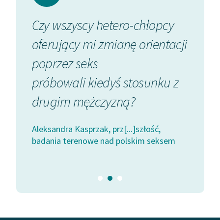
Ręce pełne poezji
rować
Czy wszyscy hetero-chłopcy
Odcina
Kolekcje edukacyjne
twórców przechodzących
zy
oferujący mi zmianę orientacji
odcin
do domeny publicznej,
poprzez seks
bana
lektur szkolnych oraz
Starego Testamentu
rem
próbowali kiedyś stosunku z
niektó
Odkurzamy bohaterów
drugim mężczyzną?
Mama 
Szkoła Poezji Wolnych
Lektur
ć,
Aleksandra Kasprzak, prz[...]szłość,
Aleksand
eksem
badania terenowe nad polskim seksem
Niebezpi
O nas
publiczn
Kontakt
O projekcie
Zespół