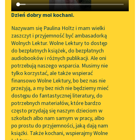
Katalog DAISY
Sortuj:
Zgłoś brak utworu
Podkasty o książkach
Dzień dobry moi kochani.
Aktualności
wiersze Aleksandra Kasprzak i Lula Sarnia
Narzędzia
Nazywam się Paulina Holtz i mam wielki
zaszczyt i przyjemność być ambasadorką
„Prokurator Alicja Horn”
Mapa Wolnych Lektur
Wolnych Lektur. Wolne Lektury to dostęp
do słuchania
do bezpłatnych książek, do bezpłatnych
Leśmianator
audiobooków i różnych publikacji. Ale oni
Byliśmy częścią AI Impact
potrzebują naszego wsparcia. Musimy nie
Przewodnik dla piszących i
Lab
tylko korzystać, ale także wspierać
czytających
finansowo Wolne Lektury, bo bez nas nie
Zapraszamy na spotkanie
przeżyją, a my bez nich nie będziemy mieć
online z tłumaczkami
dostępu do fantastycznej literatury, do
literatury skandynawskiej
API
potrzebnych materiałów, które bardzo
Spotkanie z Katarzyną
OAI-PMH
często przydają się naszym dzieciom w
Tunkiel w Oslo
szkołach albo nam samym w pracy, albo
Widget Wolnych Lektur
po prostu do przyjemności, jaką dają nam
102. lata temu zmarł
książki. Także kochani, wspierajmy Wolne
Przypisy
Joseph Conrad