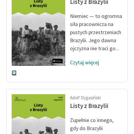
Listy z Brazylii
feministycznej
Niemiec — to ogromna
Ręce pełne poezji
siła pracownicza na
Kolekcje edukacyjne
pustych przestrzeniach
twórców przechodzących
Brazylii. Jego dawna
do domeny publicznej,
ojczyzna nie traci go...
lektur szkolnych oraz
Starego Testamentu
Czytaj więcej
Odkurzamy bohaterów
Szkoła Poezji Wolnych
Lektur
Adolf Dygasiński
O nas
Listy z Brazylii
Kontakt
Zupełnie co innego,
O projekcie
gdy do Brazylii