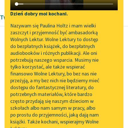
Katalog DAISY
Zgłoś brak utworu
Podkasty o książkach
Dzień dobry moi kochani.
Twórczość Adolf Dygasiński
Aktualności
Narzędzia
Nazywam się Paulina Holtz i mam wielki
zaszczyt i przyjemność być ambasadorką
Zapraszamy na spotkanie
Mapa Wolnych Lektur
Wolnych Lektur. Wolne Lektury to dostęp
online z tłumaczkami
do bezpłatnych książek, do bezpłatnych
Adolf Dygasiński
Leśmianator
literatury skandynawskiej
audiobooków i różnych publikacji. Ale oni
Listy z Brazylii
potrzebują naszego wsparcia. Musimy nie
Przewodnik dla piszących i
Spotkanie z Katarzyną
tylko korzystać, ale także wspierać
czytających
Odstąpiłem tu na
Tunkiel w Oslo
finansowo Wolne Lektury, bo bez nas nie
chwilę od toku
przeżyją, a my bez nich nie będziemy mieć
Wolne Lektury na 32.
opowiadania dlatego,
dostępu do fantastycznej literatury, do
Pol’and’Rock Festivalu
API
ażeby niektóre
potrzebnych materiałów, które bardzo
wypadki mojej
„Kochanek Lady
OAI-PMH
często przydają się naszym dzieciom w
wędrówki były
Chatterley” do słuchania
szkołach albo nam samym w pracy, albo
Widget Wolnych Lektur
na Wolnych Lekturach
bardziej...
po prostu do przyjemności, jaką dają nam
książki. Także kochani, wspierajmy Wolne
Przypisy
Nowy audiobook –
Czytaj więcej