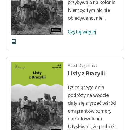
przybywają na kolonie
Zespół
Niemcy: tym nic nie
obiecywano, nie...
Zasady wykorzystania
Czytaj więcej
Wolnych Lektur
Logotypy
Materiały promocyjne
Adolf Dygasiński
Polityka prywatności
Listy z Brazylii
Regulamin biblioteki
Dziesiątego dnia
Dane fundacji i
podróży na wodzie
sprawozdania finansowe
dały się słyszeć wśród
Regulamin darowizn
emigrantów szmery
niezadowolenia.
Informacja o treściach
Utyskiwali, że podróż...
wrażliwych