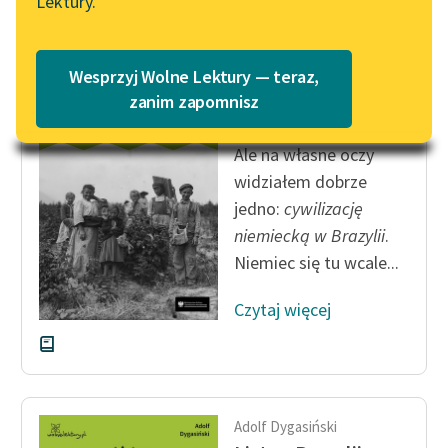
Lektury.
„Marzenie o Oriencie”
Katalog
Sophie Elkan
Katalog w formacie PDF
Blog
Wesprzyj Wolne Lektury — teraz,
Adolf Dygasiński
zanim zapomnisz
Listy z Brazylii
Lektury szkolne i klasyka
Ale na własne oczy
literatury do słuchania dla
widziałem dobrze
uczennic i uczniów z
jedno:
cywilizację
niepełnosprawnościami
niemiecką w Brazylii
.
E-kolekcja lektur
Niemiec się tu wcale...
szkolnych i literatury do
słuchania dla uczennic i
Czytaj więcej
uczniów z
niepełnosprawnościami
Feministyczne inspiracje.
Popularyzacja
Adolf Dygasiński
skandynawskiej literatury