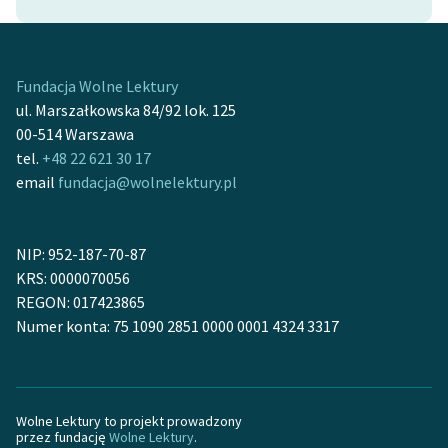
Zasady wykorzystania
Wolnych Lektur
Fundacja Wolne Lektury
Logotypy
ul. Marszałkowska 84/92 lok. 125
00-514 Warszawa
Materiały promocyjne
tel.
+48 22 621 30 17
email
fundacja@wolnelektury.pl
Polityka prywatności
Regulamin biblioteki
NIP: 952-187-70-87
Dane fundacji i
KRS: 0000070056
sprawozdania finansowe
REGON: 017423865
Numer konta: 75 1090 2851 0000 0001 4324 3317
Regulamin darowizn
Informacja o treściach
wrażliwych
Wolne Lektury to projekt prowadzony
Deklaracja dostępności
przez fundację
Wolne Lektury
.