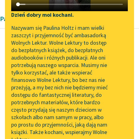
Katalog DAISY
Zgłoś brak utworu
Podkasty o książkach
Dzień dobry moi kochani.
Pamiętnik Adelheid Popp
Aktualności
Narzędzia
Nazywam się Paulina Holtz i mam wielki
zaszczyt i przyjemność być ambasadorką
„Prokurator Alicja Horn”
Mapa Wolnych Lektur
Wolnych Lektur. Wolne Lektury to dostęp
do słuchania
do bezpłatnych książek, do bezpłatnych
Adelheid Popp
Leśmianator
audiobooków i różnych publikacji. Ale oni
Wspomnienia
Byliśmy częścią AI Impact
potrzebują naszego wsparcia. Musimy nie
Przewodnik dla piszących i
młodej robotnicy
Lab
tylko korzystać, ale także wspierać
czytających
finansowo Wolne Lektury, bo bez nas nie
Zapraszamy na spotkanie
Była bardzo surowa,
przeżyją, a my bez nich nie będziemy mieć
online z tłumaczkami
śnieżna zima i w
dostępu do fantastycznej literatury, do
literatury skandynawskiej
API
naszym mieszkanku
potrzebnych materiałów, które bardzo
był ciągły mróz. Gdy
Spotkanie z Katarzyną
OAI-PMH
często przydają się naszym dzieciom w
Tunkiel w Oslo
rano chcieliśmy...
szkołach albo nam samym w pracy, albo
Widget Wolnych Lektur
po prostu do przyjemności, jaką dają nam
102. lata temu zmarł
Czytaj więcej
książki. Także kochani, wspierajmy Wolne
Przypisy
Joseph Conrad