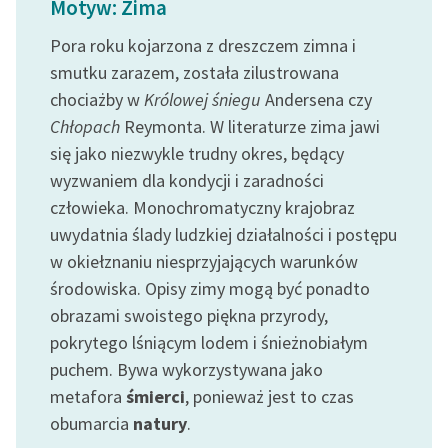
Motyw: Zima
Ręce pełne poezji
Pora roku kojarzona z dreszczem zimna i
Kolekcje edukacyjne
smutku zarazem, została zilustrowana
twórców przechodzących
chociażby w
Królowej śniegu
Andersena czy
do domeny publicznej,
lektur szkolnych oraz
Chłopach
Reymonta. W literaturze zima jawi
Starego Testamentu
się jako niezwykle trudny okres, będący
wyzwaniem dla kondycji i zaradności
Odkurzamy bohaterów
człowieka. Monochromatyczny krajobraz
Szkoła Poezji Wolnych
uwydatnia ślady ludzkiej działalności i postępu
Lektur
w okiełznaniu niesprzyjających warunków
środowiska. Opisy zimy mogą być ponadto
O nas
obrazami swoistego piękna przyrody,
Kontakt
pokrytego lśniącym lodem i śnieżnobiałym
puchem. Bywa wykorzystywana jako
O projekcie
metafora
śmierci
, ponieważ jest to czas
Zespół
obumarcia
natury
.