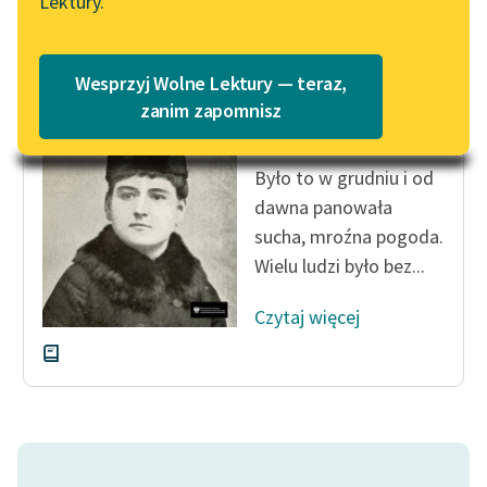
Lektury.
Katalog
Blog
Katalog w formacie PDF
Adelheid Popp
Wesprzyj Wolne Lektury — teraz,
Wspomnienia
Lektury szkolne i klasyka
zanim zapomnisz
młodej robotnicy
literatury do słuchania dla
uczennic i uczniów z
Było to w grudniu i od
niepełnosprawnościami
dawna panowała
E-kolekcja lektur
sucha, mroźna pogoda.
szkolnych i literatury do
Wielu ludzi było bez...
słuchania dla uczennic i
uczniów z
Czytaj więcej
niepełnosprawnościami
Feministyczne inspiracje.
Popularyzacja
skandynawskiej literatury
feministycznej