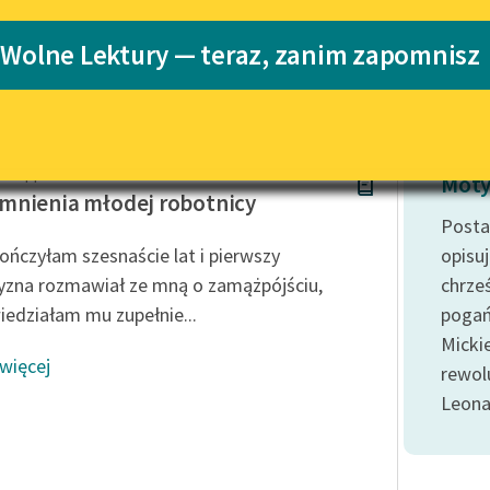
Katalog
 Wolne Lektury — teraz, zanim zapomnisz
Katalog w for
Lektury szkolne i klasyka
literatury do słuchania dla
uczennic i uczniów z
niepełnosprawnościami
d Popp
E-kolekcja lektur szkolnych i
Moty
literatury do słuchania dla
nienia młodej robotnicy
uczennic i uczniów z
Posta
niepełnosprawnościami
ończyłam szesnaście lat i pierwszy
opisuj
Feministyczne inspiracje.
zna rozmawiał ze mną o zamążpójściu,
chrze
Popularyzacja skandynawskiej
edziałam mu zupełnie...
pogań
literatury feministycznej
Mickie
 więcej
Ręce pełne poezji
rewol
Leon
Kolekcje edukacyjne twórców
przechodzących do domeny
publicznej, lektur szkolnych
oraz Starego Testamentu