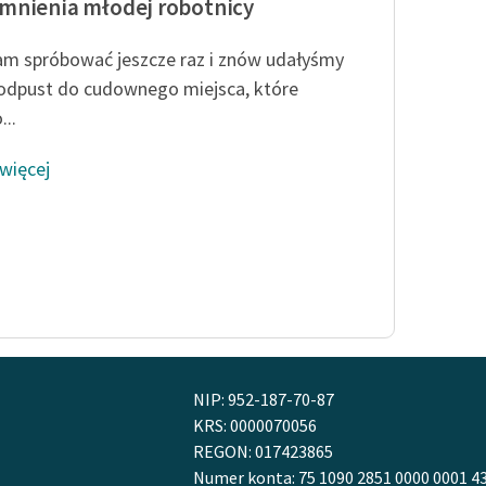
nienia młodej robotnicy
am spróbować jeszcze raz i znów udałyśmy
 odpust do cudownego miejsca, które
...
 więcej
NIP: 952-187-70-87
KRS: 0000070056
REGON: 017423865
Numer konta: 75 1090 2851 0000 0001 4