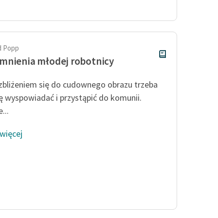
Odkurzamy bohaterów
Szkoła Poezji Wolnych Lektur
d Popp
nienia młodej robotnicy
zbliżeniem się do cudownego obrazu trzeba
ię wyspowiadać i przystąpić do komunii.
...
 więcej