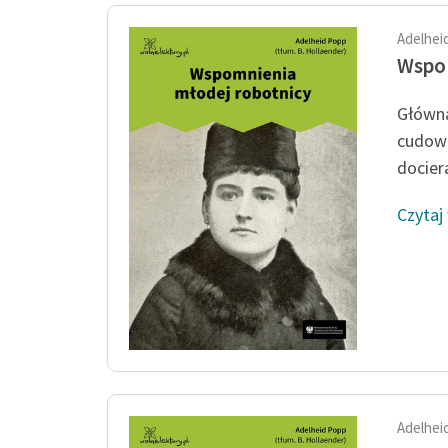
Adelhei
Wspom
Główną
cudown
dociera
Czytaj
Adelhei