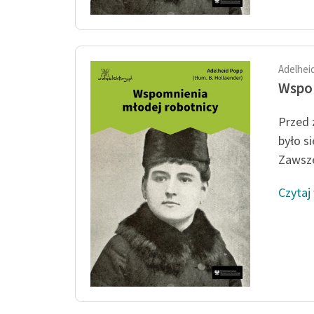
Adelhei
Wspom
Przed 
było s
Zawsze
Czytaj