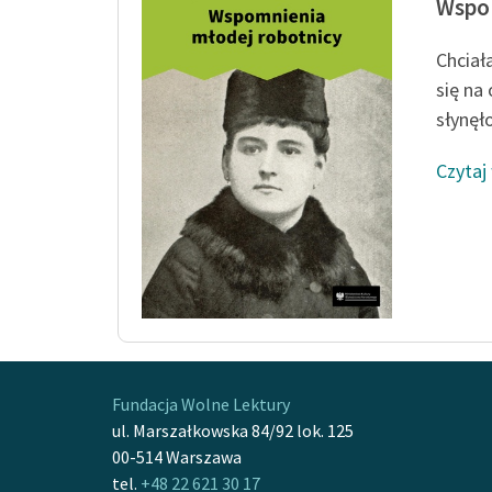
Wspom
Chciał
się na
słynęło
Czytaj
Fundacja Wolne Lektury
ul. Marszałkowska 84/92 lok. 125
00-514 Warszawa
tel.
+48 22 621 30 17