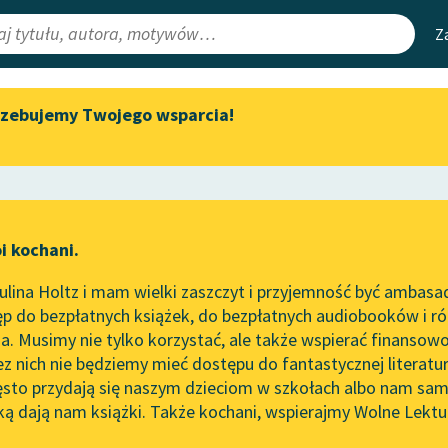
Z
rzebujemy Twojego wsparcia!
Aktualności
Narzędzia
e Lektury
„Prokurator Alicja Horn” do
Mapa Wolnych 
słuchania
irmami
Leśmianator
Byliśmy częścią AI Impact Lab
ewsletter
Przewodnik dla
i kochani.
Zapraszamy na spotkanie
czytających
y
online z tłumaczkami
lina Holtz i mam wielki zaszczyt i przyjemność być ambasa
literatury skandynawskiej
p do bezpłatnych książek, do bezpłatnych audiobooków i różn
API
Spotkanie z Katarzyną Tunkiel
. Musimy nie tylko korzystać, ale także wspierać finansowo
ce redakcyjne
w Oslo
OAI-PMH
ez nich nie będziemy mieć dostępu do fantastycznej literatu
ęsto przydają się naszym dzieciom w szkołach albo nam sam
102. lata temu zmarł Joseph
Widget Wolnyc
Conrad
ką dają nam książki. Także kochani, wspierajmy Wolne Lektu
oru
heid Popp
✖
Pamiętnik
✖
Przypisy
Blog