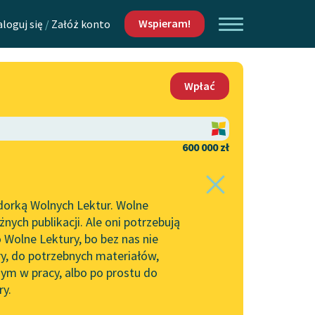
Wspieram!
aloguj się
/
Załóż konto
O nas
Wpłać
Lektur
Kontakt
O projekcie
600 000 zł
 piszących i
Zespół
dorką Wolnych Lektur. Wolne
Zasady wykorzystania
ych publikacji. Ale oni potrzebują
Wolnych Lektur
 Wolne Lektury, bo bez nas nie
Logotypy
ry, do potrzebnych materiałów,
ym w pracy, albo po prostu do
h Lektur
Materiały promocyjne
ry.
Polityka prywatności