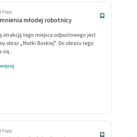
d Popp
nienia młodej robotnicy
 atrakcją tego miejsca odpustowego jest
y obraz „Matki Boskiej”. Do obrazu tego
 się...
 więcej
d Popp