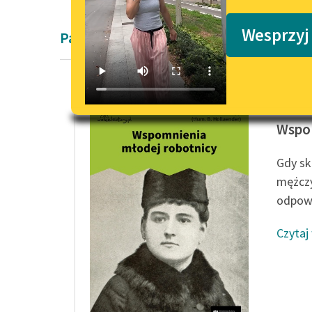
Podkasty o książkach
Wesprzyj
Pamiętnik Adelheid Popp
Adelhei
Wspom
Gdy sk
mężczy
odpowi
Czytaj