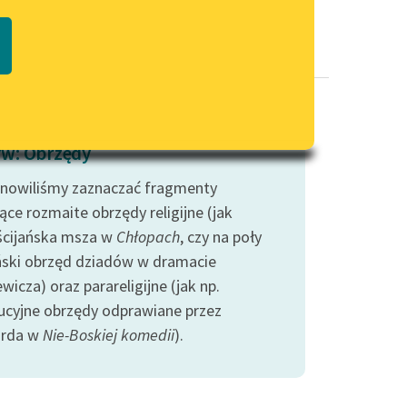
Regulamin biblioteki
macie PDF
Dane fundacji i sprawozdania
finansowe
Regulamin darowizn
Informacja o treściach
w: Obrzędy
wrażliwych
nowiliśmy zaznaczać fragmenty
Deklaracja dostępności
ące rozmaite obrzędy religijne (jak
ścijańska msza w
Chłopach
, czy na poły
ski obrzęd dziadów w dramacie
wicza) oraz parareligijne (jak np.
ucyjne obrzędy odprawiane przez
arda w
Nie-Boskiej komedii
).