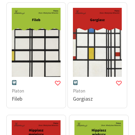
feministycznej
Ręce pełne poezji
Kolekcje edukacyjne
twórców przechodzących
do domeny publicznej,
lektur szkolnych oraz
Starego Testamentu
Odkurzamy bohaterów
Szkoła Poezji Wolnych
Lektur
Platon
Platon
Fileb
Gorgiasz
O nas
Kontakt
O projekcie