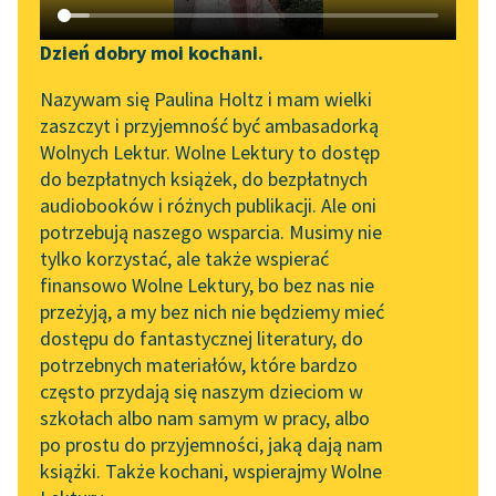
Katalog DAISY
Sortuj:
Zgłoś brak utworu
Podkasty o książkach
Dzień dobry moi kochani.
Aktualności
Epika Platon
Narzędzia
Nazywam się Paulina Holtz i mam wielki
zaszczyt i przyjemność być ambasadorką
Zapraszamy na spotkanie
Mapa Wolnych Lektur
Wolnych Lektur. Wolne Lektury to dostęp
online z tłumaczkami
do bezpłatnych książek, do bezpłatnych
Leśmianator
literatury skandynawskiej
audiobooków i różnych publikacji. Ale oni
potrzebują naszego wsparcia. Musimy nie
Przewodnik dla piszących i
Spotkanie z Katarzyną
tylko korzystać, ale także wspierać
czytających
Tunkiel w Oslo
finansowo Wolne Lektury, bo bez nas nie
przeżyją, a my bez nich nie będziemy mieć
Wolne Lektury na 32.
dostępu do fantastycznej literatury, do
Pol’and’Rock Festivalu
API
potrzebnych materiałów, które bardzo
„Kochanek Lady
OAI-PMH
często przydają się naszym dzieciom w
Chatterley” do słuchania
szkołach albo nam samym w pracy, albo
Widget Wolnych Lektur
na Wolnych Lekturach
po prostu do przyjemności, jaką dają nam
książki. Także kochani, wspierajmy Wolne
Przypisy
Nowy audiobook –