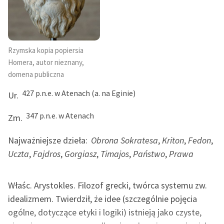
Rzymska kopia popiersia
Homera, autor nieznany,
domena publiczna
427 p.n.e. w Atenach (a. na Eginie)
Ur.
347 p.n.e. w Atenach
Zm.
Najważniejsze dzieła:
Obrona Sokratesa
,
Kriton
,
Fedon
,
Uczta
,
Fajdros
,
Gorgiasz
,
Timajos
,
Państwo
,
Prawa
Właśc. Arystokles. Filozof grecki, twórca systemu zw.
idealizmem. Twierdził, że idee (szczególnie pojęcia
ogólne, dotyczące etyki i logiki) istnieją jako czyste,