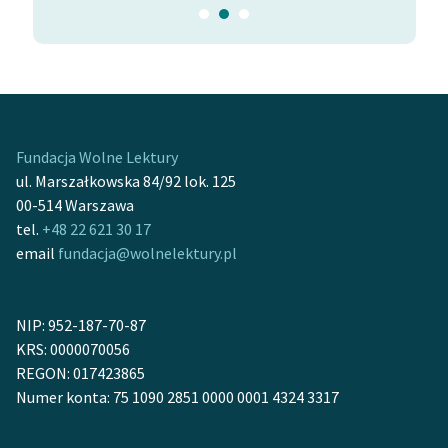
stanowisko Sokratesa lub też są ich autorską
interpretacją. W dialogach okresu średniego oraz
okresu późnego literacki Sokrates przekazuje idee
Platona, stopniowo przestaje pełnić rolę głównego
mówcy, a w ostatnim i najobszerniejszym, w
Prawach
,
już nie występuje.
Fundacja Wolne Lektury
Przeczytaj artykuł o autorze w Wikipedii
ul. Marszałkowska 84/92 lok. 125
00-514 Warszawa
tel.
+48 22 621 30 17
email
fundacja@wolnelektury.pl
NIP: 952-187-70-87
KRS: 0000070056
REGON: 017423865
Numer konta: 75 1090 2851 0000 0001 4324 3317