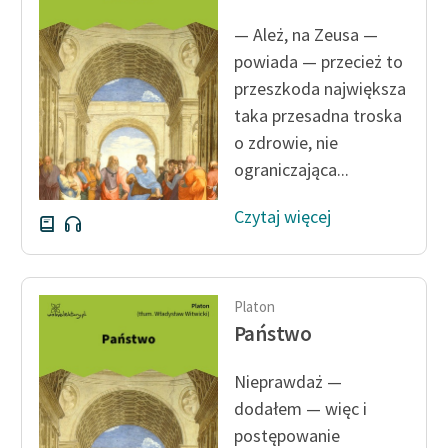
Ręce pełne poezji
— Ależ, na Zeusa —
Kolekcje edukacyjne
powiada — przecież to
twórców przechodzących
przeszkoda największa
do domeny publicznej,
taka przesadna troska
lektur szkolnych oraz
o zdrowie, nie
Starego Testamentu
ograniczająca...
Odkurzamy bohaterów
Czytaj więcej
Szkoła Poezji Wolnych
Lektur
O nas
Platon
Państwo
Kontakt
O projekcie
Nieprawdaż —
dodałem — więc i
Zespół
postępowanie