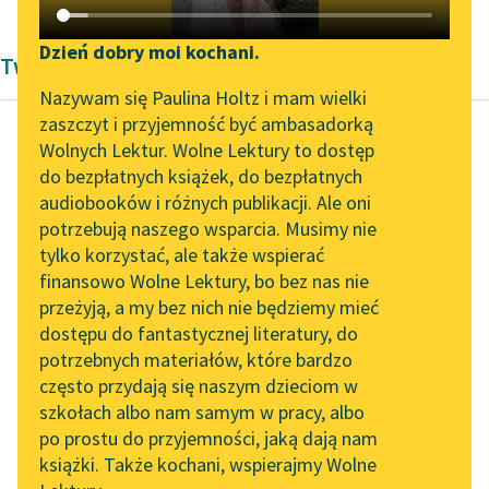
Katalog DAISY
Zgłoś brak utworu
Podkasty o książkach
Dzień dobry moi kochani.
Twórczość Platon
Aktualności
Narzędzia
Nazywam się Paulina Holtz i mam wielki
zaszczyt i przyjemność być ambasadorką
„Prokurator Alicja Horn”
Mapa Wolnych Lektur
Wolnych Lektur. Wolne Lektury to dostęp
do słuchania
do bezpłatnych książek, do bezpłatnych
Platon
Leśmianator
audiobooków i różnych publikacji. Ale oni
Charmides
Byliśmy częścią AI Impact
potrzebują naszego wsparcia. Musimy nie
Przewodnik dla piszących i
Lab
tylko korzystać, ale także wspierać
czytających
Otóż tak samo rzecz
finansowo Wolne Lektury, bo bez nas nie
Zapraszamy na spotkanie
się ma, Charmidesie, i z
przeżyją, a my bez nich nie będziemy mieć
online z tłumaczkami
tą modlitewką. Ja się
dostępu do fantastycznej literatury, do
literatury skandynawskiej
API
jej nauczyłem...
potrzebnych materiałów, które bardzo
Spotkanie z Katarzyną
OAI-PMH
często przydają się naszym dzieciom w
Czytaj więcej
Tunkiel w Oslo
szkołach albo nam samym w pracy, albo
Widget Wolnych Lektur
po prostu do przyjemności, jaką dają nam
102. lata temu zmarł
książki. Także kochani, wspierajmy Wolne
Przypisy
Joseph Conrad