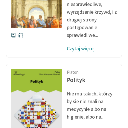
niesprawiedliwe, i
wyrządzanie krzywd, i z
Zasady wykorzystania
Wolnych Lektur
drugiej strony
postępowanie
Logotypy
sprawiedliwe...
Materiały promocyjne
Czytaj więcej
Polityka prywatności
Regulamin biblioteki
Platon
Dane fundacji i
Polityk
sprawozdania finansowe
Nie ma takich, którzy
Regulamin darowizn
by się nie znali na
Informacja o treściach
medycynie albo na
wrażliwych
higienie, albo na...
Deklaracja dostępności