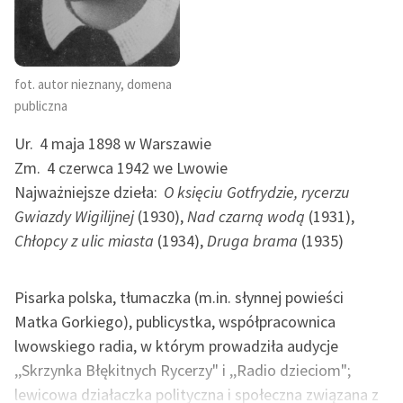
Ręce pełne poezji
Kolekcje edukacyjne
twórców przechodzących
fot. autor nieznany, domena
do domeny publicznej,
publiczna
lektur szkolnych oraz
Starego Testamentu
Ur.
4 maja 1898 w Warszawie
Zm.
4 czerwca 1942 we Lwowie
Odkurzamy bohaterów
Najważniejsze dzieła:
O księciu Gotfrydzie, rycerzu
Szkoła Poezji Wolnych
Gwiazdy Wigilijnej
(1930),
Nad czarną wodą
(1931),
Lektur
Chłopcy z ulic miasta
(1934),
Druga brama
(1935)
O nas
Pisarka polska, tłumaczka (m.in. słynnej powieści
Kontakt
Matka Gorkiego), publicystka, współpracownica
O projekcie
lwowskiego radia, w którym prowadziła audycje
,,Skrzynka Błękitnych Rycerzy" i ,,Radio dzieciom";
Zespół
lewicowa działaczka polityczna i społeczna związana z