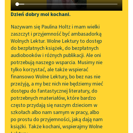
Katalog DAISY
Sortuj:
Zgłoś brak utworu
Podkasty o książkach
Dzień dobry moi kochani.
Aktualności
Epika Halina Górska
Narzędzia
Nazywam się Paulina Holtz i mam wielki
zaszczyt i przyjemność być ambasadorką
„Prokurator Alicja Horn”
Mapa Wolnych Lektur
Wolnych Lektur. Wolne Lektury to dostęp
do słuchania
do bezpłatnych książek, do bezpłatnych
Leśmianator
audiobooków i różnych publikacji. Ale oni
Byliśmy częścią AI Impact
potrzebują naszego wsparcia. Musimy nie
Przewodnik dla piszących i
Lab
tylko korzystać, ale także wspierać
czytających
finansowo Wolne Lektury, bo bez nas nie
Zapraszamy na spotkanie
przeżyją, a my bez nich nie będziemy mieć
online z tłumaczkami
dostępu do fantastycznej literatury, do
literatury skandynawskiej
API
potrzebnych materiałów, które bardzo
Spotkanie z Katarzyną
OAI-PMH
często przydają się naszym dzieciom w
Tunkiel w Oslo
szkołach albo nam samym w pracy, albo
Widget Wolnych Lektur
po prostu do przyjemności, jaką dają nam
102. lata temu zmarł
książki. Także kochani, wspierajmy Wolne
Przypisy
Joseph Conrad