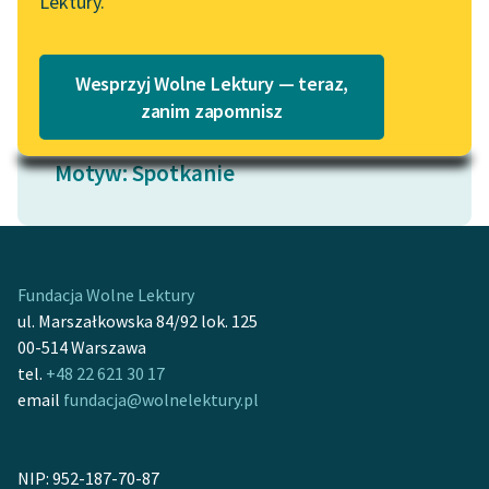
Lektury.
„Marzenie o Oriencie”
Katalog
Czytaj więcej
Sophie Elkan
Katalog w formacie PDF
Blog
Wesprzyj Wolne Lektury — teraz,
zanim zapomnisz
Lektury szkolne i klasyka
Motyw: Spotkanie
literatury do słuchania dla
uczennic i uczniów z
niepełnosprawnościami
E-kolekcja lektur
Fundacja Wolne Lektury
szkolnych i literatury do
ul. Marszałkowska 84/92 lok. 125
słuchania dla uczennic i
00-514 Warszawa
uczniów z
tel.
+48 22 621 30 17
niepełnosprawnościami
email
fundacja@wolnelektury.pl
Feministyczne inspiracje.
Popularyzacja
NIP: 952-187-70-87
skandynawskiej literatury