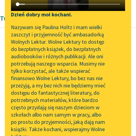
Katalog DAISY
Zgłoś brak utworu
Podkasty o książkach
Dzień dobry moi kochani.
Twórczość Halina Górska
Aktualności
Narzędzia
Nazywam się Paulina Holtz i mam wielki
zaszczyt i przyjemność być ambasadorką
Zapraszamy na spotkanie
Mapa Wolnych Lektur
Wolnych Lektur. Wolne Lektury to dostęp
online z tłumaczkami
do bezpłatnych książek, do bezpłatnych
Halina Górska
Leśmianator
literatury skandynawskiej
audiobooków i różnych publikacji. Ale oni
O księciu
potrzebują naszego wsparcia. Musimy nie
Przewodnik dla piszących i
Gotfrydzie, rycerzu
Spotkanie z Katarzyną
tylko korzystać, ale także wspierać
czytających
Tunkiel w Oslo
Gwiazdy Wigilijnej
finansowo Wolne Lektury, bo bez nas nie
przeżyją, a my bez nich nie będziemy mieć
Wolne Lektury na 32.
— Któż to taki ów
dostępu do fantastycznej literatury, do
Pol’and’Rock Festivalu
API
Gotfryd Zwycięzca? —
potrzebnych materiałów, które bardzo
„Kochanek Lady
zapytał zaciekawiony
OAI-PMH
często przydają się naszym dzieciom w
Chatterley” do słuchania
Roland. — Czy to syn
szkołach albo nam samym w pracy, albo
Widget Wolnych Lektur
na Wolnych Lekturach
po prostu do przyjemności, jaką dają nam
lub krewniak
książki. Także kochani, wspierajmy Wolne
Przypisy
królewski...
Nowy audiobook –