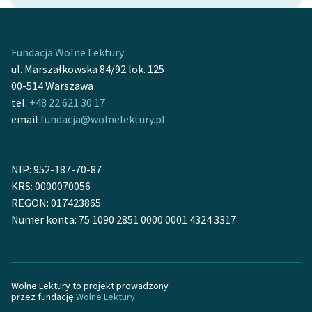
Ręce pełne poezji
Kolekcje edukacyjne
twórców przechodzących
Fundacja Wolne Lektury
do domeny publicznej,
ul. Marszałkowska 84/92 lok. 125
lektur szkolnych oraz
00-514 Warszawa
Starego Testamentu
tel.
+48 22 621 30 17
email
fundacja@wolnelektury.pl
Odkurzamy bohaterów
Szkoła Poezji Wolnych
NIP: 952-187-70-87
Lektur
KRS: 0000070056
O nas
REGON: 017423865
Numer konta: 75 1090 2851 0000 0001 4324 3317
Kontakt
O projekcie
Wolne Lektury to projekt prowadzony
Zespół
przez fundację
Wolne Lektury
.