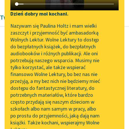
Katalog DAISY
Zgłoś brak utworu
Podkasty o książkach
Dzień dobry moi kochani.
Twórczość Halina Górska
Aktualności
Narzędzia
Nazywam się Paulina Holtz i mam wielki
zaszczyt i przyjemność być ambasadorką
„Prokurator Alicja Horn”
Mapa Wolnych Lektur
Wolnych Lektur. Wolne Lektury to dostęp
do słuchania
do bezpłatnych książek, do bezpłatnych
Halina Górska
Leśmianator
audiobooków i różnych publikacji. Ale oni
O księciu
Byliśmy częścią AI Impact
potrzebują naszego wsparcia. Musimy nie
Przewodnik dla piszących i
Gotfrydzie, rycerzu
Lab
tylko korzystać, ale także wspierać
czytających
Gwiazdy Wigilijnej
finansowo Wolne Lektury, bo bez nas nie
Zapraszamy na spotkanie
przeżyją, a my bez nich nie będziemy mieć
online z tłumaczkami
Aliści pod wieczór dnia
dostępu do fantastycznej literatury, do
literatury skandynawskiej
API
tego straszna się
potrzebnych materiałów, które bardzo
Spotkanie z Katarzyną
zerwała burza.
OAI-PMH
często przydają się naszym dzieciom w
Tunkiel w Oslo
Najstarsi ludzie
szkołach albo nam samym w pracy, albo
Widget Wolnych Lektur
po prostu do przyjemności, jaką dają nam
powiadają, że nigdy
102. lata temu zmarł
książki. Także kochani, wspierajmy Wolne
Przypisy
jeszcze...
Joseph Conrad