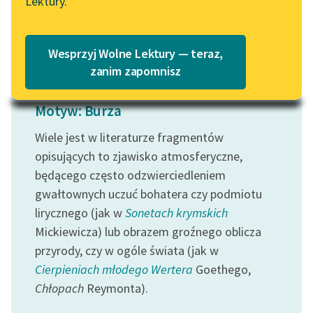
Lektury.
Katalog
Blog
Czytaj więcej
Katalog w formacie PDF
Wesprzyj Wolne Lektury — teraz,
Lektury szkolne i klasyka
zanim zapomnisz
literatury do słuchania dla
uczennic i uczniów z
Motyw: Burza
niepełnosprawnościami
Wiele jest w literaturze fragmentów
E-kolekcja lektur
opisujących to zjawisko atmosferyczne,
szkolnych i literatury do
będącego często odzwierciedleniem
słuchania dla uczennic i
gwałtownych uczuć bohatera czy podmiotu
uczniów z
lirycznego (jak w
Sonetach krymskich
niepełnosprawnościami
Mickiewicza) lub obrazem groźnego oblicza
Feministyczne inspiracje.
przyrody, czy w ogóle świata (jak w
Popularyzacja
Cierpieniach młodego Wertera
Goethego,
skandynawskiej literatury
Chłopach
Reymonta).
feministycznej