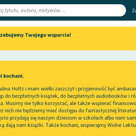
Z
rzebujemy Twojego wsparcia!
Aktualności
Narzędzia
e Lektury
„Prokurator Alicja Horn” do
Mapa Wolnych 
słuchania
irmami
Leśmianator
Byliśmy częścią AI Impact Lab
ewsletter
Przewodnik dla
i kochani.
Zapraszamy na spotkanie
czytających
ertelność
online z tłumaczkami
lina Holtz i mam wielki zaszczyt i przyjemność być ambasa
literatury skandynawskiej
ść
p do bezpłatnych książek, do bezpłatnych audiobooków i różn
API
Spotkanie z Katarzyną Tunkiel
. Musimy nie tylko korzystać, ale także wspierać finansowo
ce redakcyjne
w Oslo
OAI-PMH
ez nich nie będziemy mieć dostępu do fantastycznej literatu
ęsto przydają się naszym dzieciom w szkołach albo nam sam
102. lata temu zmarł Joseph
Widget Wolnyc
Conrad
ką dają nam książki. Także kochani, wspierajmy Wolne Lektu
oru
Liryka
✖
Barok
✖
Przypisy
Blog