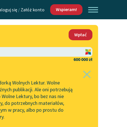
Wspieram!
aloguj się
/
Załóż konto
O nas
Wpłać
Lektur
Kontakt
O projekcie
600 000 zł
 piszących i
Zespół
dorką Wolnych Lektur. Wolne
Zasady wykorzystania
ych publikacji. Ale oni potrzebują
Wolnych Lektur
 Wolne Lektury, bo bez nas nie
Logotypy
ry, do potrzebnych materiałów,
ym w pracy, albo po prostu do
h Lektur
Materiały promocyjne
ry.
Polityka prywatności