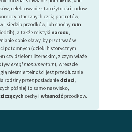
nić można: stawianie pomników, kult
ków, celebrowanie starożytności rodów
 pomocy otaczanych czcią portretów,
w i siedzib przodków, lub choćby
ruin
iedzib), a także mistyki
narodu
,
nianie sobie sławy, by przetrwać w
ci potomnych (dzięki historycznym
om
czy dziełom literackim, z czym wiąże
motyw
exegi monumentum
), wreszcie
gią nieśmiertelności jest przedłużanie
ia rodziny przez posiadanie
dzieci
,
cych później to samo nazwisko,
ziczących
cechy i
własność
przodków.