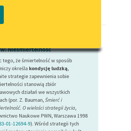
Regulamin biblioteki
macie PDF
Dane fundacji i sprawozdania
finansowe
Regulamin darowizn
Informacja o treściach
w: Nieśmiertelność
wrażliwych
 tego, że śmiertelność w sposób
Deklaracja dostępności
niczy określa
kondycję ludzką
,
ite strategie zapewnienia sobie
iertelności stanowią zbiór
awowych działań we wszystkich
rach (por. Z. Bauman,
Śmierć i
ertelność. O wielości strategii życia
,
wnictwo Naukowe PWN, Warszawa 1998
83-01-12694-9
). Wśród strategii tych