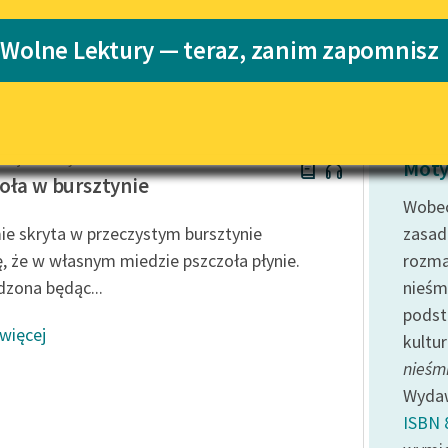
Katalog
 Wolne Lektury — teraz, zanim zapomnisz
Katalog w for
Lektury szkolne i klasyka
literatury do słuchania dla
uczennic i uczniów z
niepełnosprawnościami
rzej Morsztyn
E-kolekcja lektur szkolnych i
Moty
literatury do słuchania dla
oła w bursztynie
uczennic i uczniów z
Wobec
niepełnosprawnościami
e skryta w przeczystym bursztynie
zasad
Feministyczne inspiracje.
ę, że w własnym miedzie pszczoła płynie.
rozma
Popularyzacja skandynawskiej
zona będąc...
nieśm
literatury feministycznej
podst
 więcej
Ręce pełne poezji
kultu
nieśmi
Kolekcje edukacyjne twórców
przechodzących do domeny
Wyda
publicznej, lektur szkolnych
ISBN 
oraz Starego Testamentu