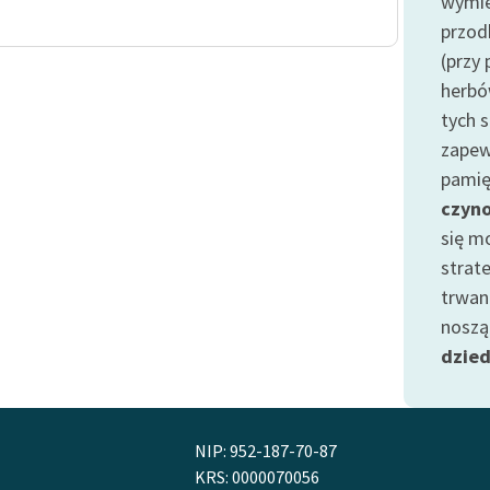
wymie
Odkurzamy bohaterów
przod
Szkoła Poezji Wolnych Lektur
(przy
herbó
tych s
zapew
pamię
czyn
się 
strate
trwan
noszą
dzied
NIP: 952-187-70-87
KRS: 0000070056