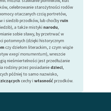
nić można: stawianie pomników, kult
ków, celebrowanie starożytności rodów
 pomocy otaczanych czcią portretów,
w i siedzib przodków, lub choćby
ruin
iedzib), a także mistyki
narodu
,
nianie sobie sławy, by przetrwać w
ci potomnych (dzięki historycznym
om
czy dziełom literackim, z czym wiąże
motyw
exegi monumentum
), wreszcie
gią nieśmiertelności jest przedłużanie
ia rodziny przez posiadanie
dzieci
,
cych później to samo nazwisko,
ziczących
cechy i
własność
przodków.