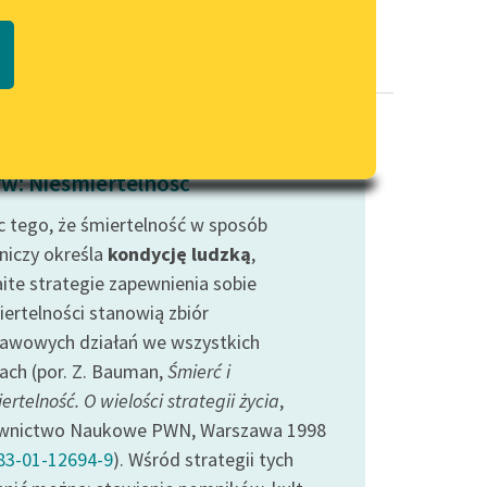
Regulamin biblioteki
macie PDF
Dane fundacji i sprawozdania
finansowe
Regulamin darowizn
Informacja o treściach
w: Nieśmiertelność
wrażliwych
 tego, że śmiertelność w sposób
Deklaracja dostępności
niczy określa
kondycję ludzką
,
ite strategie zapewnienia sobie
iertelności stanowią zbiór
awowych działań we wszystkich
rach (por. Z. Bauman,
Śmierć i
ertelność. O wielości strategii życia
,
wnictwo Naukowe PWN, Warszawa 1998
83-01-12694-9
). Wśród strategii tych