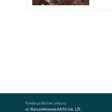
Fundacja Wolne Lektury
ul. Marszałkowska 84/92 lok. 125