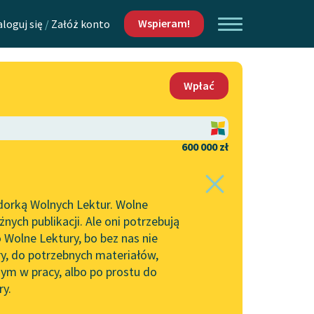
Wspieram!
aloguj się
/
Załóż konto
O nas
Wpłać
Lektur
Kontakt
O projekcie
600 000 zł
 piszących i
Zespół
dorką Wolnych Lektur. Wolne
Zasady wykorzystania
ych publikacji. Ale oni potrzebują
Wolnych Lektur
 Wolne Lektury, bo bez nas nie
Logotypy
ry, do potrzebnych materiałów,
ym w pracy, albo po prostu do
h Lektur
Materiały promocyjne
ry.
Polityka prywatności