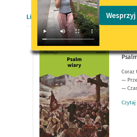
Podkasty o książkach
Wesprzyj
Liryka Zygmunta Krasińskiego
Zygmunt
Psalm
Coraz 
— Prze
— Czas 
Czytaj