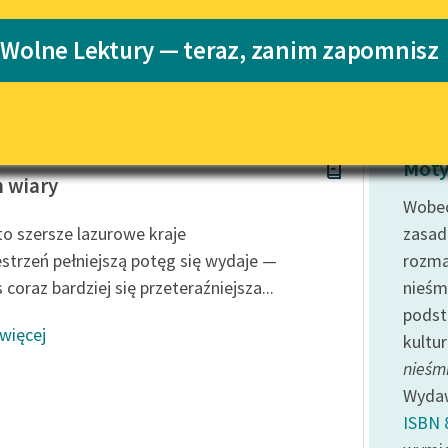
Katalog
Blog
 Wolne Lektury — teraz, zanim zapomnisz
Katalog w for
Lektury szkolne i klasyka
literatury do słuchania dla
uczennic i uczniów z
 Krasiński
niepełnosprawnościami
Moty
 wiary
E-kolekcja lektur szkolnych i
Wobec
literatury do słuchania dla
to szersze lazurowe kraje
zasad
uczennic i uczniów z
strzeń pełniejszą potęg się wydaje —
rozma
niepełnosprawnościami
coraz bardziej się przeteraźniejsza...
nieśm
Feministyczne inspiracje.
podst
Popularyzacja skandynawskiej
 więcej
literatury feministycznej
kultu
nieśmi
Ręce pełne poezji
Wyda
Kolekcje edukacyjne twórców
ISBN 
przechodzących do domeny