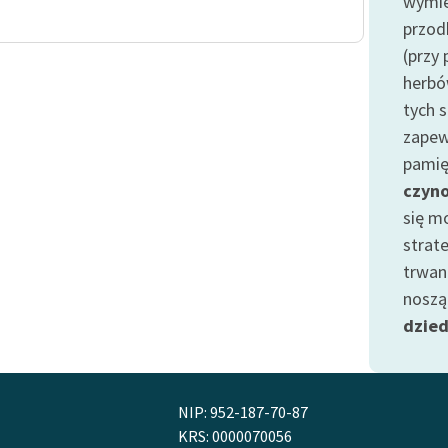
wymie
publicznej, lektur szkolnych
oraz Starego Testamentu
przod
(przy
Odkurzamy bohaterów
herbó
Szkoła Poezji Wolnych Lektur
tych s
zapew
pamię
czyn
się 
strate
trwan
noszą
dzied
NIP: 952-187-70-87
KRS: 0000070056