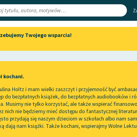
Z
rzebujemy Twojego wsparcia!
Aktualności
Narzędzia
e Lektury
Spotkanie z Katarzyną Tunkiel
Mapa Wolnych 
w Oslo
irmami
Leśmianator
Wolne Lektury na 32.
ewsletter
Przewodnik dla
Pol’and’Rock Festivalu
i kochani.
czytających
ertelność
„Kochanek Lady Chatterley”
lina Holtz i mam wielki zaszczyt i przyjemność być ambasa
do słuchania na Wolnych
ść
p do bezpłatnych książek, do bezpłatnych audiobooków i różn
Lekturach
API
. Musimy nie tylko korzystać, ale także wspierać finansowo
ce redakcyjne
Nowy audiobook – „Marzenie
OAI-PMH
ez nich nie będziemy mieć dostępu do fantastycznej literatu
o Oriencie” Sophie Elkan
ęsto przydają się naszym dzieciom w szkołach albo nam sam
Widget Wolnyc
Kolekcja Nadwyraz.com x
ką dają nam książki. Także kochani, wspierajmy Wolne Lektu
oru
ka
✖
Zygmunt Krasiński
✖
Wolne Lektury – idealna na
Przypisy
lato