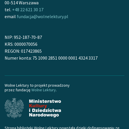
00-514 Warszawa
tel.
+48 22 621 30 17
email
fundacja@wolnelektury.pl
NIP: 952-187-70-87
KRS: 0000070056
REGON: 017423865
Numer konta: 75 1090 2851 0000 0001 4324 3317
Wolne Lektury to projekt prowadzony
przez fundację
Wolne Lektury
.
Strona biblioteki Wolne Lektury powstała dzięki dofinansowaniu ze