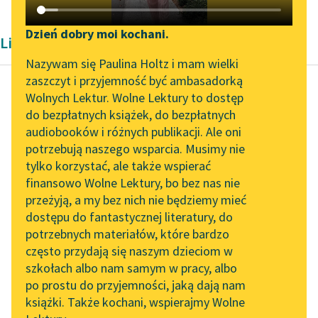
Katalog DAISY
Zgłoś brak utworu
Podkasty o książkach
Dzień dobry moi kochani.
Liryka Średniowiecze
Aktualności
Narzędzia
Nazywam się Paulina Holtz i mam wielki
zaszczyt i przyjemność być ambasadorką
„Prokurator Alicja Horn”
Mapa Wolnych Lektur
Wolnych Lektur. Wolne Lektury to dostęp
do słuchania
do bezpłatnych książek, do bezpłatnych
Dante Alighieri
Leśmianator
audiobooków i różnych publikacji. Ale oni
Boska komedia,
Byliśmy częścią AI Impact
potrzebują naszego wsparcia. Musimy nie
Przewodnik dla piszących i
Raj
Lab
tylko korzystać, ale także wspierać
czytających
finansowo Wolne Lektury, bo bez nas nie
Zapraszamy na spotkanie
«Ta rozmaitość»
przeżyją, a my bez nich nie będziemy mieć
online z tłumaczkami
rzekłem: «form na
dostępu do fantastycznej literatury, do
literatury skandynawskiej
API
niebie,
potrzebnych materiałów, które bardzo
Wierzę, z ciał ciekłych i
Spotkanie z Katarzyną
OAI-PMH
często przydają się naszym dzieciom w
Tunkiel w Oslo
zsiadłych pochodzi».
szkołach albo nam samym w pracy, albo
Widget Wolnych Lektur
Ona: — «Wierzenie...
po prostu do przyjemności, jaką dają nam
102. lata temu zmarł
książki. Także kochani, wspierajmy Wolne
Przypisy
Joseph Conrad
Czytaj więcej