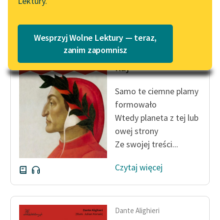
Lektury.
Katalog
Blog
Katalog w formacie PDF
Wesprzyj Wolne Lektury — teraz,
Dante Alighieri
Lektury szkolne i klasyka
zanim zapomnisz
Boska komedia,
literatury do słuchania dla
Raj
uczennic i uczniów z
niepełnosprawnościami
Samo te ciemne plamy
E-kolekcja lektur
formowało
szkolnych i literatury do
Wtedy planeta z tej lub
słuchania dla uczennic i
owej strony
uczniów z
Ze swojej treści...
niepełnosprawnościami
Czytaj więcej
Feministyczne inspiracje.
Popularyzacja
skandynawskiej literatury
feministycznej
Dante Alighieri