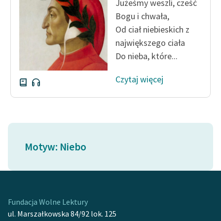
Jużeśmy weszli, cześć
Bogu i chwała,
Zasady wykorzystania
Od ciał niebieskich z
Wolnych Lektur
największego ciała
Logotypy
Do nieba, które...
Materiały promocyjne
Czytaj więcej
Polityka prywatności
Regulamin biblioteki
Dane fundacji i
sprawozdania finansowe
Motyw: Niebo
Regulamin darowizn
Informacja o treściach
wrażliwych
Fundacja Wolne Lektury
ul. Marszałkowska 84/92 lok. 125
Deklaracja dostępności