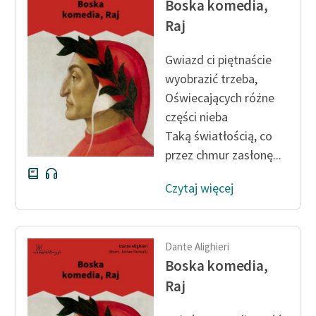
Boska komedia,
Ręce pełne poezji
Raj
Kolekcje edukacyjne
twórców przechodzących
Gwiazd ci piętnaście
do domeny publicznej,
wyobrazić trzeba,
lektur szkolnych oraz
Oświecających różne
Starego Testamentu
części nieba
Odkurzamy bohaterów
Taką światłością, co
przez chmur zasłonę...
Szkoła Poezji Wolnych
Lektur
Czytaj więcej
O nas
Kontakt
Dante Alighieri
Boska komedia,
O projekcie
Raj
Zespół