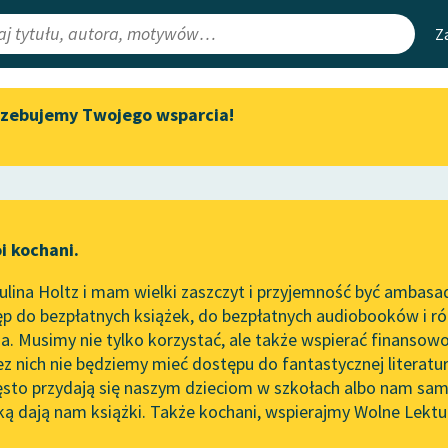
Z
rzebujemy Twojego wsparcia!
Aktualności
Narzędzia
e Lektury
Zapraszamy na spotkanie
Mapa Wolnych 
online z tłumaczkami
irmami
Leśmianator
literatury skandynawskiej
ewsletter
Przewodnik dla
Spotkanie z Katarzyną Tunkiel
i kochani.
czytających
w Oslo
lina Holtz i mam wielki zaszczyt i przyjemność być ambasa
Wolne Lektury na 32.
p do bezpłatnych książek, do bezpłatnych audiobooków i różn
Pol’and’Rock Festivalu
API
. Musimy nie tylko korzystać, ale także wspierać finansowo
ce redakcyjne
„Kochanek Lady Chatterley”
OAI-PMH
ez nich nie będziemy mieć dostępu do fantastycznej literatu
do słuchania na Wolnych
ęsto przydają się naszym dzieciom w szkołach albo nam sam
Lekturach
Widget Wolnyc
ką dają nam książki. Także kochani, wspierajmy Wolne Lektu
oru
iersz
✖
Współczesność
✖
Nowy audiobook – „Marzenie
Przypisy
o Oriencie” Sophie Elkan