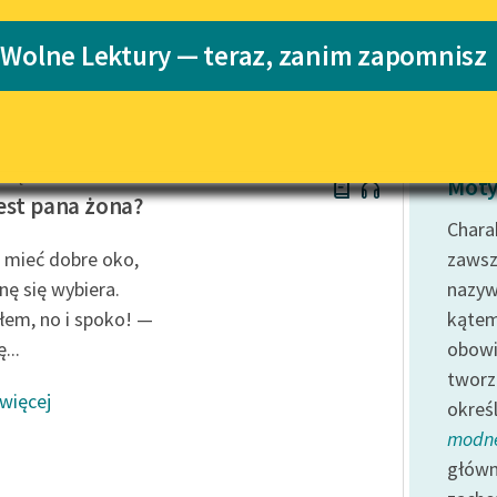
Katalog
Blog
 Wolne Lektury — teraz, zanim zapomnisz
Katalog w for
Lektury szkolne i klasyka
literatury do słuchania dla
uczennic i uczniów z
eręsewicz
niepełnosprawnościami
Moty
est pana żona?
E-kolekcja lektur szkolnych i
Charak
literatury do słuchania dla
 mieć dobre oko,
zawsz
uczennic i uczniów z
nę się wybiera.
nazyw
niepełnosprawnościami
łem, no i spoko! —
kątem
Feministyczne inspiracje.
...
obow
Popularyzacja skandynawskiej
literatury feministycznej
tworz
 więcej
okreś
Ręce pełne poezji
modn
Kolekcje edukacyjne twórców
główn
przechodzących do domeny