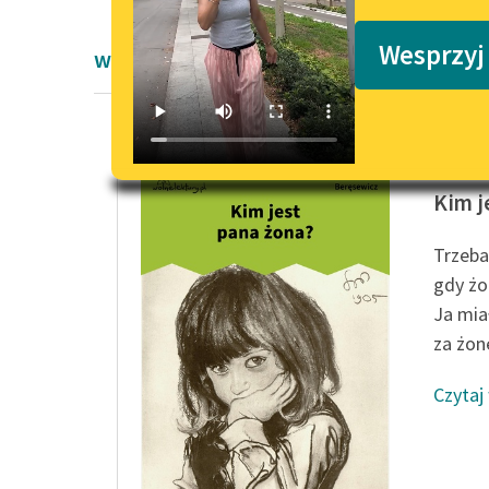
Podkasty o książkach
Wesprzyj
wiersze okresu współczesności
Paweł B
Kim j
Trzeba
gdy żo
Ja mia
za żonę
Czytaj