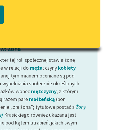
Regulamin biblioteki
macie PDF
Dane fundacji i sprawozdania
finansowe
Regulamin darowizn
Informacja o treściach
w: Żona
wrażliwych
ter tej roli społecznej stawia żonę
Deklaracja dostępności
e w relacji do
męża
; czyny
kobiety
anej tym mianem oceniane są pod
 wypełniania społecznie określonych
iązków wobec
mężczyzny
, z którym
ą razem parę
małżeńską
(por.
lenie „zła żona”; tytułowa postać z
Żony
ej
Krasickiego również ukazana jest
ie pod kątem utrapień, jakich swym