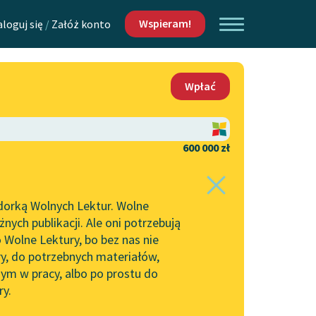
Wspieram!
aloguj się
/
Załóż konto
O nas
Wpłać
Lektur
Kontakt
O projekcie
600 000 zł
 piszących i
Zespół
dorką Wolnych Lektur. Wolne
Zasady wykorzystania
ych publikacji. Ale oni potrzebują
Wolnych Lektur
 Wolne Lektury, bo bez nas nie
Logotypy
ry, do potrzebnych materiałów,
ym w pracy, albo po prostu do
h Lektur
Materiały promocyjne
ry.
Polityka prywatności