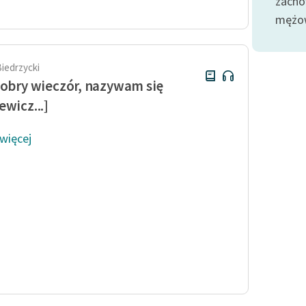
zacho
publicznej, lektur szkolnych
oraz Starego Testamentu
mężow
Odkurzamy bohaterów
Szkoła Poezji Wolnych Lektur
Biedrzycki
Dobry wieczór, nazywam się
ewicz...]
 więcej