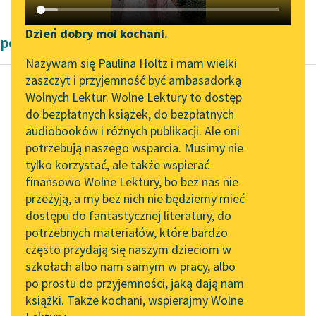
Katalog DAISY
Zgłoś brak utworu
Podkasty o książkach
Dzień dobry moi kochani.
powieści Eliza Orzeszkowa
Aktualności
Narzędzia
Nazywam się Paulina Holtz i mam wielki
zaszczyt i przyjemność być ambasadorką
„Prokurator Alicja Horn”
Mapa Wolnych Lektur
Wolnych Lektur. Wolne Lektury to dostęp
do słuchania
do bezpłatnych książek, do bezpłatnych
Eliza Orzeszkowa
Leśmianator
audiobooków i różnych publikacji. Ale oni
Nad Niemnem,
Byliśmy częścią AI Impact
potrzebują naszego wsparcia. Musimy nie
Przewodnik dla piszących i
tom drugi
Lab
tylko korzystać, ale także wspierać
czytających
finansowo Wolne Lektury, bo bez nas nie
Zapraszamy na spotkanie
— Moja droga — zaczął
przeżyją, a my bez nich nie będziemy mieć
online z tłumaczkami
— ty kochasz tego
dostępu do fantastycznej literatury, do
literatury skandynawskiej
API
człowieka?
potrzebnych materiałów, które bardzo
Spotkanie z Katarzyną
OAI-PMH
często przydają się naszym dzieciom w
Spojrzała na niego ze
Tunkiel w Oslo
szkołach albo nam samym w pracy, albo
Widget Wolnych Lektur
zdumieniem.
po prostu do przyjemności, jaką dają nam
102. lata temu zmarł
książki. Także kochani, wspierajmy Wolne
Przypisy
Joseph Conrad
— Jakże?… — zaczęła.