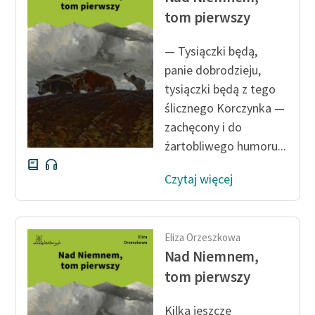
tom pierwszy
Zasady wykorzystania
Wolnych Lektur
— Tysiączki będą,
panie dobrodzieju,
Logotypy
tysiączki będą z tego
Materiały promocyjne
ślicznego Korczynka —
zachęcony i do
Polityka prywatności
żartobliwego humoru...
Regulamin biblioteki
Czytaj więcej
Dane fundacji i
sprawozdania finansowe
Regulamin darowizn
Eliza Orzeszkowa
Nad Niemnem,
Informacja o treściach
tom pierwszy
wrażliwych
Deklaracja dostępności
Kilka jeszcze