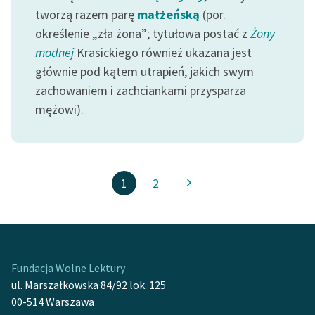
tworzą razem parę
małżeńską
(por.
określenie „zła żona”; tytułowa postać z
Żony
modnej
Krasickiego również ukazana jest
głównie pod kątem utrapień, jakich swym
zachowaniem i zachciankami przysparza
mężowi).
1
2
Fundacja Wolne Lektury
ul. Marszałkowska 84/92 lok. 125
00-514 Warszawa