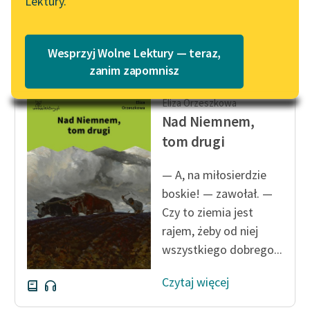
Lektury.
— Poszłam...
Katalog
Blog
Katalog w formacie PDF
Czytaj więcej
Wesprzyj Wolne Lektury — teraz,
Lektury szkolne i klasyka
zanim zapomnisz
literatury do słuchania dla
uczennic i uczniów z
Eliza Orzeszkowa
niepełnosprawnościami
Nad Niemnem,
tom drugi
E-kolekcja lektur
szkolnych i literatury do
— A, na miłosierdzie
słuchania dla uczennic i
boskie! — zawołał. —
uczniów z
Czy to ziemia jest
niepełnosprawnościami
rajem, żeby od niej
Feministyczne inspiracje.
wszystkiego dobrego...
Popularyzacja
skandynawskiej literatury
Czytaj więcej
feministycznej