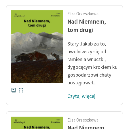
Ręce pełne poezji
Eliza Orzeszkowa
Kolekcje edukacyjne
Nad Niemnem,
twórców przechodzących
do domeny publicznej,
tom drugi
lektur szkolnych oraz
Starego Testamentu
Stary Jakub za to,
uwolniwszy się od
Odkurzamy bohaterów
ramienia wnuczki,
Szkoła Poezji Wolnych
dygocącym krokiem ku
Lektur
gospodarzowi chaty
postępował...
O nas
Czytaj więcej
Kontakt
O projekcie
Zespół
Eliza Orzeszkowa
Nad Niemnem,