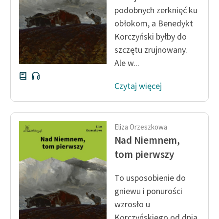
podobnych zerknięć ku
obłokom, a Benedykt
Korczyński byłby do
szczętu zrujnowany.
Ale w...
Czytaj więcej
Eliza Orzeszkowa
Nad Niemnem,
tom pierwszy
To usposobienie do
gniewu i ponurości
wzrosło u
Korczyńskiego od dnia,