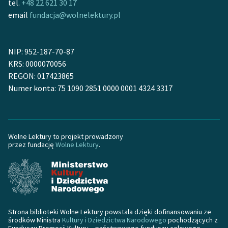
tel.
+48 22 621 30 17
email
fundacja@wolnelektury.pl
NIP: 952-187-70-87
KRS: 0000070056
REGON: 017423865
Numer konta: 75 1090 2851 0000 0001 4324 3317
Wolne Lektury to projekt prowadzony
przez fundację
Wolne Lektury
.
Strona biblioteki Wolne Lektury powstała dzięki dofinansowaniu ze
środków Ministra
Kultury i Dziedzictwa Narodowego
pochodzących z
Funduszu Promocji Kultury – państwowego funduszu celowego.