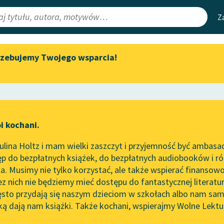
Z
rzebujemy Twojego wsparcia!
Aktualności
Narzędzia
e Lektury
Spotkanie z Katarzyną Tunkiel
Mapa Wolnych 
w Oslo
irmami
Leśmianator
Wolne Lektury na 32.
ewsletter
Przewodnik dla
Pol’and’Rock Festivalu
i kochani.
czytających
„Kochanek Lady Chatterley”
lina Holtz i mam wielki zaszczyt i przyjemność być ambasa
do słuchania na Wolnych
p do bezpłatnych książek, do bezpłatnych audiobooków i różn
Lekturach
API
. Musimy nie tylko korzystać, ale także wspierać finansowo
ce redakcyjne
Nowy audiobook – „Marzenie
OAI-PMH
ez nich nie będziemy mieć dostępu do fantastycznej literatu
o Oriencie” Sophie Elkan
ęsto przydają się naszym dzieciom w szkołach albo nam sam
Widget Wolnyc
Kolekcja Nadwyraz.com x
ką dają nam książki. Także kochani, wspierajmy Wolne Lektu
oru
ygodowa
✖
Romantyzm
✖
Wolne Lektury – idealna na
Przypisy
lato