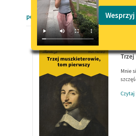
Podkasty o książkach
Wesprzyj
powieści przygodowe Romantyzm
Aleksan
Trzej
Mnie si
szczęśc
Czytaj