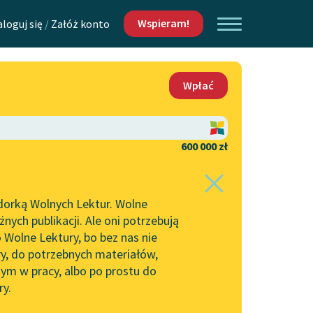
Wspieram!
aloguj się
/
Załóż konto
O nas
Wpłać
Lektur
Kontakt
O projekcie
600 000 zł
 piszących i
Zespół
dorką Wolnych Lektur. Wolne
Zasady wykorzystania
ych publikacji. Ale oni potrzebują
Wolnych Lektur
 Wolne Lektury, bo bez nas nie
Logotypy
ry, do potrzebnych materiałów,
ym w pracy, albo po prostu do
h Lektur
Materiały promocyjne
ry.
Polityka prywatności