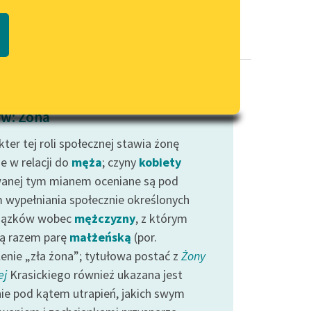
Regulamin biblioteki
macie PDF
Dane fundacji i sprawozdania
finansowe
Regulamin darowizn
Informacja o treściach
w: Żona
wrażliwych
ter tej roli społecznej stawia żonę
Deklaracja dostępności
e w relacji do
męża
; czyny
kobiety
anej tym mianem oceniane są pod
 wypełniania społecznie określonych
iązków wobec
mężczyzny
, z którym
ą razem parę
małżeńską
(por.
lenie „zła żona”; tytułowa postać z
Żony
ej
Krasickiego również ukazana jest
ie pod kątem utrapień, jakich swym