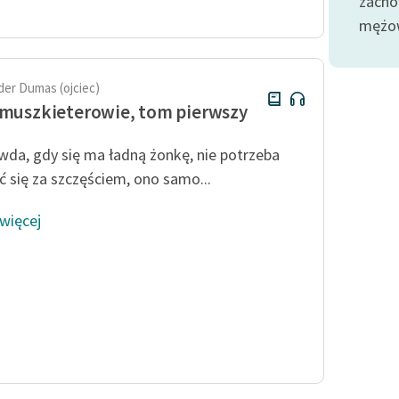
zacho
publicznej, lektur szkolnych
oraz Starego Testamentu
mężow
Odkurzamy bohaterów
Szkoła Poezji Wolnych Lektur
der Dumas (ojciec)
 muszkieterowie, tom pierwszy
wda, gdy się ma ładną żonkę, nie potrzeba
ć się za szczęściem, ono samo...
 więcej