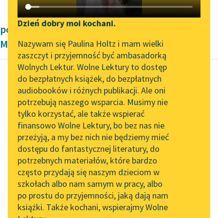
Katalog DAISY
Zgłoś brak utworu
Podkasty o książkach
Dzień dobry moi kochani.
powieści obyczajowe Tadeusza Dołęgi-
Aktualności
Narzędzia
Mostowicza
Nazywam się Paulina Holtz i mam wielki
zaszczyt i przyjemność być ambasadorką
„Prokurator Alicja Horn”
Mapa Wolnych Lektur
Wolnych Lektur. Wolne Lektury to dostęp
do słuchania
do bezpłatnych książek, do bezpłatnych
Leśmianator
audiobooków i różnych publikacji. Ale oni
Tadeusz Dołęga-Mostowicz
Byliśmy częścią AI Impact
potrzebują naszego wsparcia. Musimy nie
Przewodnik dla piszących i
Pamiętnik pani
Lab
tylko korzystać, ale także wspierać
czytających
Hanki
finansowo Wolne Lektury, bo bez nas nie
Zapraszamy na spotkanie
przeżyją, a my bez nich nie będziemy mieć
online z tłumaczkami
I nigdy nie miałem
dostępu do fantastycznej literatury, do
literatury skandynawskiej
API
najmniejszej
potrzebnych materiałów, które bardzo
Spotkanie z Katarzyną
OAI-PMH
wątpliwości, że jesteś
często przydają się naszym dzieciom w
Tunkiel w Oslo
mi zupełnie wierna. Ale
szkołach albo nam samym w pracy, albo
Widget Wolnych Lektur
po prostu do przyjemności, jaką dają nam
zastanawiałem się
102. lata temu zmarł
książki. Także kochani, wspierajmy Wolne
Przypisy
nad...
Joseph Conrad