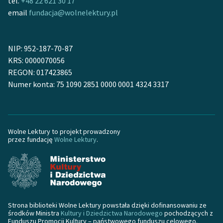
tel.
+48 22 621 30 17
email
fundacja@wolnelektury.pl
NIP: 952-187-70-87
KRS: 0000070056
REGON: 017423865
Numer konta: 75 1090 2851 0000 0001 4324 3317
Wolne Lektury to projekt prowadzony
przez fundację
Wolne Lektury
.
Strona biblioteki Wolne Lektury powstała dzięki dofinansowaniu ze
środków Ministra
Kultury i Dziedzictwa Narodowego
pochodzących z
Funduszu Promocji Kultury – państwowego funduszu celowego.