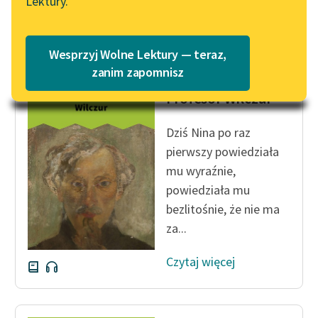
Lektury.
Katalog
Blog
Czytaj więcej
Katalog w formacie PDF
Wesprzyj Wolne Lektury — teraz,
Lektury szkolne i klasyka
zanim zapomnisz
Tadeusz Dołęga-Mostowicz
literatury do słuchania dla
Profesor Wilczur
uczennic i uczniów z
niepełnosprawnościami
Dziś Nina po raz
E-kolekcja lektur
pierwszy powiedziała
szkolnych i literatury do
mu wyraźnie,
słuchania dla uczennic i
powiedziała mu
uczniów z
bezlitośnie, że nie ma
niepełnosprawnościami
za...
Feministyczne inspiracje.
Czytaj więcej
Popularyzacja
skandynawskiej literatury
feministycznej