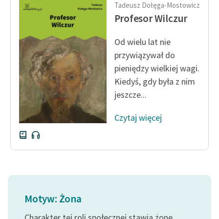
Ręce pełne poezji
Tadeusz Dołęga-Mostowicz
Profesor Wilczur
Kolekcje edukacyjne
twórców przechodzących
Od wielu lat nie
do domeny publicznej,
przywiązywał do
lektur szkolnych oraz
pieniędzy wielkiej wagi.
Starego Testamentu
Kiedyś, gdy była z nim
Odkurzamy bohaterów
jeszcze...
Szkoła Poezji Wolnych
Czytaj więcej
Lektur
O nas
Kontakt
O projekcie
Motyw: Żona
Zespół
Charakter tej roli społecznej stawia żonę