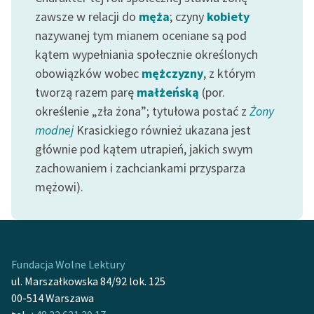
zawsze w relacji do
męża
; czyny
kobiety
Zasady wykorzystania
nazywanej tym mianem oceniane są pod
Wolnych Lektur
kątem wypełniania społecznie określonych
obowiązków wobec
mężczyzny
, z którym
Logotypy
tworzą razem parę
małżeńską
(por.
Materiały promocyjne
określenie „zła żona”; tytułowa postać z
Żony
modnej
Krasickiego również ukazana jest
Polityka prywatności
głównie pod kątem utrapień, jakich swym
Regulamin biblioteki
zachowaniem i zachciankami przysparza
mężowi).
Dane fundacji i
sprawozdania finansowe
Regulamin darowizn
Informacja o treściach
Fundacja Wolne Lektury
wrażliwych
ul. Marszałkowska 84/92 lok. 125
00-514 Warszawa
Deklaracja dostępności