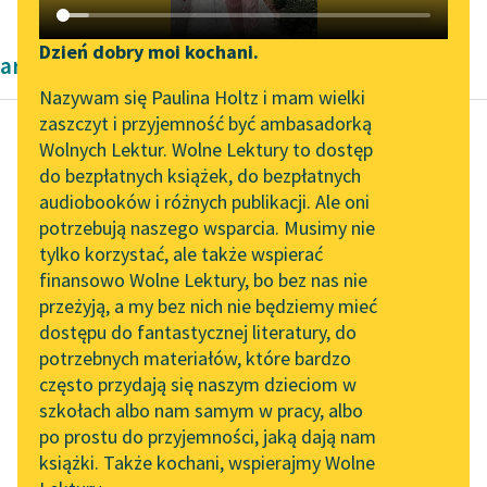
Katalog DAISY
Zgłoś brak utworu
Podkasty o książkach
Dzień dobry moi kochani.
artykuły Cecylii Walewskiej
Aktualności
Narzędzia
Nazywam się Paulina Holtz i mam wielki
zaszczyt i przyjemność być ambasadorką
„Prokurator Alicja Horn”
Mapa Wolnych Lektur
Wolnych Lektur. Wolne Lektury to dostęp
do słuchania
do bezpłatnych książek, do bezpłatnych
Cecylia Walewska
Leśmianator
audiobooków i różnych publikacji. Ale oni
Z dziejów krzywdy
Byliśmy częścią AI Impact
potrzebują naszego wsparcia. Musimy nie
Przewodnik dla piszących i
kobiet
Lab
tylko korzystać, ale także wspierać
czytających
finansowo Wolne Lektury, bo bez nas nie
Zapraszamy na spotkanie
Gdy żony dostojnych
przeżyją, a my bez nich nie będziemy mieć
online z tłumaczkami
obywateli greckich
dostępu do fantastycznej literatury, do
literatury skandynawskiej
API
więdły w ciasnych
potrzebnych materiałów, które bardzo
gineceach, kochanki ich
Spotkanie z Katarzyną
OAI-PMH
często przydają się naszym dzieciom w
Tunkiel w Oslo
strojne, wspaniałe,
szkołach albo nam samym w pracy, albo
Widget Wolnych Lektur
obnoszone w...
po prostu do przyjemności, jaką dają nam
102. lata temu zmarł
książki. Także kochani, wspierajmy Wolne
Przypisy
Joseph Conrad
Czytaj więcej