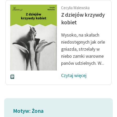
Ręce pełne poezji
Cecylia Walewska
Kolekcje edukacyjne
Z dziejów krzywdy
twórców przechodzących
kobiet
do domeny publicznej,
lektur szkolnych oraz
Wysoko, na skałach
Starego Testamentu
niedostępnych jak orle
gniazda, strzelały w
Odkurzamy bohaterów
niebo zamki warowne
Szkoła Poezji Wolnych
panów udzielnych. W...
Lektur
Czytaj więcej
O nas
Kontakt
O projekcie
Zespół
Motyw: Żona