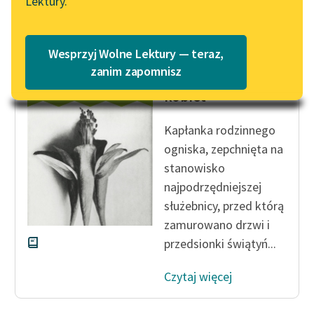
Lektury.
Katalog
Blog
Katalog w formacie PDF
Wesprzyj Wolne Lektury — teraz,
Cecylia Walewska
Lektury szkolne i klasyka
zanim zapomnisz
Z dziejów krzywdy
literatury do słuchania dla
kobiet
uczennic i uczniów z
niepełnosprawnościami
Kapłanka rodzinnego
E-kolekcja lektur
ogniska, zepchnięta na
szkolnych i literatury do
stanowisko
słuchania dla uczennic i
najpodrzędniejszej
uczniów z
służebnicy, przed którą
niepełnosprawnościami
zamurowano drzwi i
przedsionki świątyń...
Feministyczne inspiracje.
Popularyzacja
Czytaj więcej
skandynawskiej literatury
feministycznej