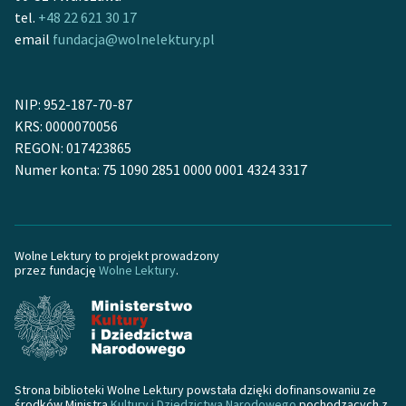
tel.
+48 22 621 30 17
email
fundacja@wolnelektury.pl
NIP: 952-187-70-87
KRS: 0000070056
REGON: 017423865
Numer konta: 75 1090 2851 0000 0001 4324 3317
Wolne Lektury to projekt prowadzony
przez fundację
Wolne Lektury
.
Strona biblioteki Wolne Lektury powstała dzięki dofinansowaniu ze
środków Ministra
Kultury i Dziedzictwa Narodowego
pochodzących z