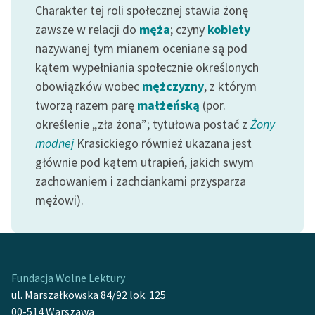
Charakter tej roli społecznej stawia żonę
zawsze w relacji do
męża
; czyny
kobiety
Zasady wykorzystania
Wolnych Lektur
nazywanej tym mianem oceniane są pod
kątem wypełniania społecznie określonych
Logotypy
obowiązków wobec
mężczyzny
, z którym
Materiały promocyjne
tworzą razem parę
małżeńską
(por.
określenie „zła żona”; tytułowa postać z
Żony
Polityka prywatności
modnej
Krasickiego również ukazana jest
Regulamin biblioteki
głównie pod kątem utrapień, jakich swym
zachowaniem i zachciankami przysparza
Dane fundacji i
mężowi).
sprawozdania finansowe
Regulamin darowizn
Informacja o treściach
wrażliwych
Fundacja Wolne Lektury
ul. Marszałkowska 84/92 lok. 125
Deklaracja dostępności
00-514 Warszawa