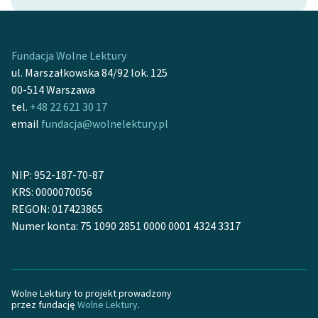
Ręce pełne poezji
Kolekcje edukacyjne
twórców przechodzących
Fundacja Wolne Lektury
do domeny publicznej,
ul. Marszałkowska 84/92 lok. 125
lektur szkolnych oraz
00-514 Warszawa
Starego Testamentu
tel.
+48 22 621 30 17
email
fundacja@wolnelektury.pl
Odkurzamy bohaterów
Szkoła Poezji Wolnych
NIP: 952-187-70-87
Lektur
KRS: 0000070056
O nas
REGON: 017423865
Numer konta: 75 1090 2851 0000 0001 4324 3317
Kontakt
O projekcie
Wolne Lektury to projekt prowadzony
Zespół
przez fundację
Wolne Lektury
.