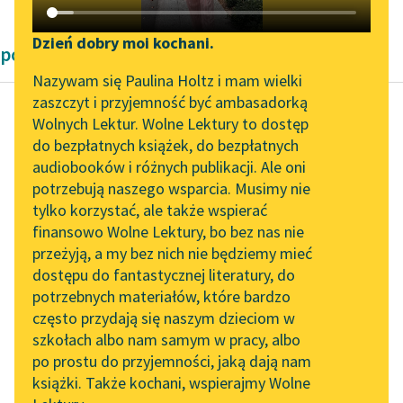
Katalog DAISY
Zgłoś brak utworu
Podkasty o książkach
Dzień dobry moi kochani.
powieści kryminalne Urke Nachalnik
Aktualności
Narzędzia
Nazywam się Paulina Holtz i mam wielki
zaszczyt i przyjemność być ambasadorką
„Prokurator Alicja Horn”
Mapa Wolnych Lektur
Wolnych Lektur. Wolne Lektury to dostęp
do słuchania
do bezpłatnych książek, do bezpłatnych
Urke Nachalnik
Leśmianator
audiobooków i różnych publikacji. Ale oni
W matni
Byliśmy częścią AI Impact
potrzebują naszego wsparcia. Musimy nie
Przewodnik dla piszących i
Lab
tylko korzystać, ale także wspierać
czytających
Wsiadł do dorożki, by
finansowo Wolne Lektury, bo bez nas nie
Zapraszamy na spotkanie
pojechać do domu.
przeżyją, a my bez nich nie będziemy mieć
online z tłumaczkami
Tam czekała na niego
dostępu do fantastycznej literatury, do
literatury skandynawskiej
API
żona, chłopka ze wsi...
potrzebnych materiałów, które bardzo
Spotkanie z Katarzyną
OAI-PMH
często przydają się naszym dzieciom w
Czytaj więcej
Tunkiel w Oslo
szkołach albo nam samym w pracy, albo
Widget Wolnych Lektur
po prostu do przyjemności, jaką dają nam
102. lata temu zmarł
książki. Także kochani, wspierajmy Wolne
Przypisy
Joseph Conrad