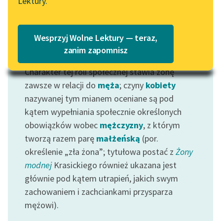
Lektury.
Katalog
Blog
Katalog w formacie PDF
Wesprzyj Wolne Lektury — teraz,
Lektury szkolne i klasyka
zanim zapomnisz
Motyw: Żona
literatury do słuchania dla
Charakter tej roli społecznej stawia żonę
uczennic i uczniów z
niepełnosprawnościami
zawsze w relacji do
męża
; czyny
kobiety
nazywanej tym mianem oceniane są pod
E-kolekcja lektur
kątem wypełniania społecznie określonych
szkolnych i literatury do
obowiązków wobec
mężczyzny
, z którym
słuchania dla uczennic i
tworzą razem parę
małżeńską
(por.
uczniów z
określenie „zła żona”; tytułowa postać z
Żony
niepełnosprawnościami
modnej
Krasickiego również ukazana jest
Feministyczne inspiracje.
głównie pod kątem utrapień, jakich swym
Popularyzacja
zachowaniem i zachciankami przysparza
skandynawskiej literatury
mężowi).
feministycznej