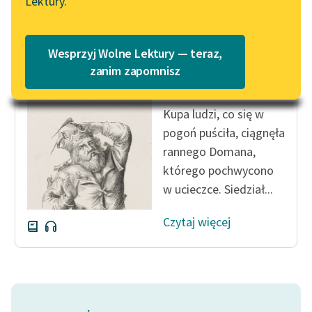
Lektury.
Katalog
Blog
Katalog w formacie PDF
Józef Ignacy Kraszewski
Wesprzyj Wolne Lektury — teraz,
Stara baśń, tom
Lektury szkolne i klasyka
zanim zapomnisz
trzeci
literatury do słuchania dla
uczennic i uczniów z
Kupa ludzi, co się w
niepełnosprawnościami
pogoń puściła, ciągnęła
E-kolekcja lektur
rannego Domana,
szkolnych i literatury do
którego pochwycono
słuchania dla uczennic i
w ucieczce. Siedział...
uczniów z
niepełnosprawnościami
Czytaj więcej
Feministyczne inspiracje.
Popularyzacja
skandynawskiej literatury
feministycznej