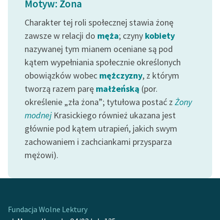
Motyw: Żona
Ręce pełne poezji
Charakter tej roli społecznej stawia żonę
Kolekcje edukacyjne
zawsze w relacji do
męża
; czyny
kobiety
twórców przechodzących
nazywanej tym mianem oceniane są pod
do domeny publicznej,
lektur szkolnych oraz
kątem wypełniania społecznie określonych
Starego Testamentu
obowiązków wobec
mężczyzny
, z którym
tworzą razem parę
małżeńską
(por.
Odkurzamy bohaterów
określenie „zła żona”; tytułowa postać z
Żony
Szkoła Poezji Wolnych
modnej
Krasickiego również ukazana jest
Lektur
głównie pod kątem utrapień, jakich swym
zachowaniem i zachciankami przysparza
O nas
mężowi).
Kontakt
O projekcie
Zespół
Fundacja Wolne Lektury