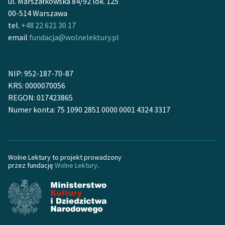
ul. Marszałkowska 84/92 lok. 125
00-514 Warszawa
Zasady wykorzystania
tel.
+48 22 621 30 17
Wolnych Lektur
email
fundacja@wolnelektury.pl
Logotypy
Materiały promocyjne
NIP: 952-187-70-87
KRS: 0000070056
Polityka prywatności
REGON: 017423865
Numer konta: 75 1090 2851 0000 0001 4324 3317
Regulamin biblioteki
Dane fundacji i
sprawozdania finansowe
Wolne Lektury to projekt prowadzony
Regulamin darowizn
przez fundację
Wolne Lektury
.
Informacja o treściach
wrażliwych
Deklaracja dostępności