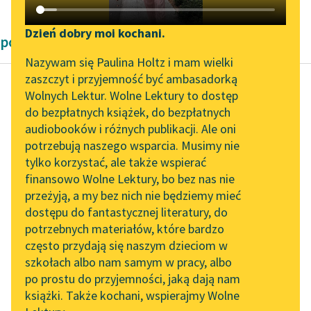
Katalog DAISY
Zgłoś brak utworu
Podkasty o książkach
Dzień dobry moi kochani.
powieści historyczne Józef Ignacy Kraszewski
Aktualności
Narzędzia
Nazywam się Paulina Holtz i mam wielki
zaszczyt i przyjemność być ambasadorką
„Prokurator Alicja Horn”
Mapa Wolnych Lektur
Wolnych Lektur. Wolne Lektury to dostęp
do słuchania
do bezpłatnych książek, do bezpłatnych
Józef Ignacy Kraszewski
Leśmianator
audiobooków i różnych publikacji. Ale oni
Stara baśń, tom
Byliśmy częścią AI Impact
potrzebują naszego wsparcia. Musimy nie
Przewodnik dla piszących i
pierwszy
Lab
tylko korzystać, ale także wspierać
czytających
finansowo Wolne Lektury, bo bez nas nie
Zapraszamy na spotkanie
Niewiasty wszystkie
przeżyją, a my bez nich nie będziemy mieć
online z tłumaczkami
kołem otaczały Jagę
dostępu do fantastycznej literatury, do
literatury skandynawskiej
API
milczącą, ubraną jak na
potrzebnych materiałów, które bardzo
weselne gody i po kolei
Spotkanie z Katarzyną
OAI-PMH
często przydają się naszym dzieciom w
Tunkiel w Oslo
całującą...
szkołach albo nam samym w pracy, albo
Widget Wolnych Lektur
po prostu do przyjemności, jaką dają nam
102. lata temu zmarł
Czytaj więcej
książki. Także kochani, wspierajmy Wolne
Przypisy
Joseph Conrad