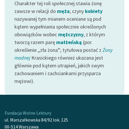
Charakter tej roli społecznej stawia żonę
zawsze w relacji do
męża
; czyny
kobiety
nazywanej tym mianem oceniane są pod
kątem wypełniania społecznie określonych
obowiązków wobec
mężczyzny
, z którym
tworzą razem parę
małżeńską
(por.
określenie „zła żona”; tytułowa postać z
Żony
modnej
Krasickiego również ukazana jest
głównie pod kątem utrapień, jakich swym
zachowaniem i zachciankami przysparza
mężowi).
Fundacja Wolne Lektury
ul. Marszałkowska 84/92 lok. 125
00-514 Warszawa