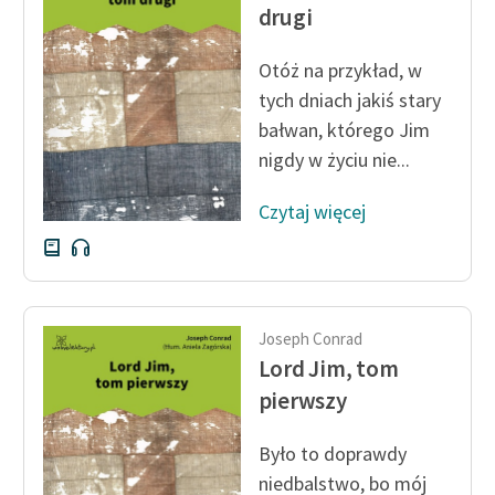
drugi
Ręce pełne poezji
Otóż na przykład, w
Kolekcje edukacyjne
tych dniach jakiś stary
twórców przechodzących
bałwan, którego Jim
do domeny publicznej,
nigdy w życiu nie...
lektur szkolnych oraz
Starego Testamentu
Czytaj więcej
Odkurzamy bohaterów
Szkoła Poezji Wolnych
Lektur
Joseph Conrad
O nas
Lord Jim, tom
pierwszy
Kontakt
O projekcie
Było to doprawdy
niedbalstwo, bo mój
Zespół