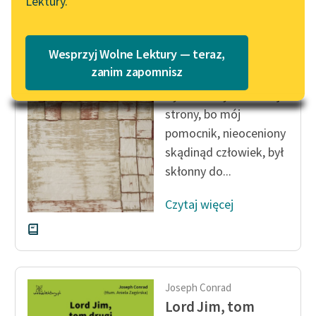
Lektury.
na Wolnych Lekturach
Katalog
Blog
Katalog w formacie PDF
Joseph Conrad
Wesprzyj Wolne Lektury — teraz,
Lord Jim
zanim zapomnisz
Lektury szkolne i klasyka
Było to brzydko z mej
literatury do słuchania dla
strony, bo mój
uczennic i uczniów z
pomocnik, nieoceniony
niepełnosprawnościami
skądinąd człowiek, był
E-kolekcja lektur
skłonny do...
szkolnych i literatury do
słuchania dla uczennic i
Czytaj więcej
uczniów z
niepełnosprawnościami
Feministyczne inspiracje.
Popularyzacja
Joseph Conrad
skandynawskiej literatury
Lord Jim, tom
feministycznej