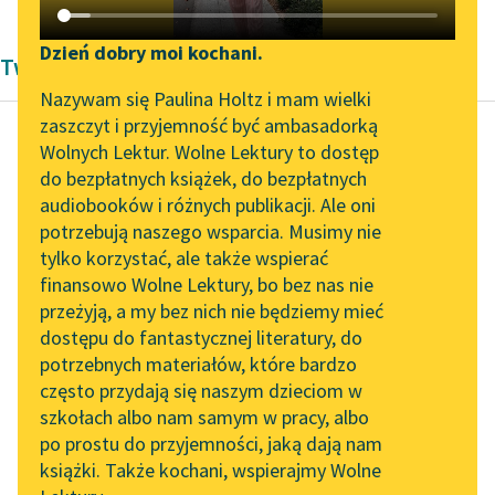
Katalog DAISY
Zgłoś brak utworu
Podkasty o książkach
Dzień dobry moi kochani.
Twórczość Modernizm Josepha Conrada
Aktualności
Narzędzia
Nazywam się Paulina Holtz i mam wielki
zaszczyt i przyjemność być ambasadorką
Byliśmy częścią AI Impact
Mapa Wolnych Lektur
Wolnych Lektur. Wolne Lektury to dostęp
Lab
do bezpłatnych książek, do bezpłatnych
Joseph Conrad
Leśmianator
audiobooków i różnych publikacji. Ale oni
Amy Foster
Zapraszamy na spotkanie
potrzebują naszego wsparcia. Musimy nie
Przewodnik dla piszących i
online z tłumaczkami
tylko korzystać, ale także wspierać
czytających
Pewnego dnia
literatury skandynawskiej
finansowo Wolne Lektury, bo bez nas nie
spotkałem go na
przeżyją, a my bez nich nie będziemy mieć
Spotkanie z Katarzyną
ścieżce wijącej się po
dostępu do fantastycznej literatury, do
Tunkiel w Oslo
API
wzgórzu Talford.
potrzebnych materiałów, które bardzo
Powiedział mi, że
Wolne Lektury na 32.
OAI-PMH
często przydają się naszym dzieciom w
„kobiety...
Pol’and’Rock Festivalu
szkołach albo nam samym w pracy, albo
Widget Wolnych Lektur
po prostu do przyjemności, jaką dają nam
„Kochanek Lady
Czytaj więcej
książki. Także kochani, wspierajmy Wolne
Przypisy
Chatterley” do słuchania