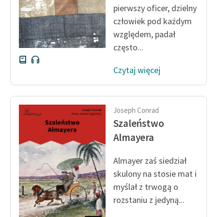
pierwszy oficer, dzielny
człowiek pod każdym
Zasady wykorzystania
względem, padał
Wolnych Lektur
często...
Logotypy
Czytaj więcej
Materiały promocyjne
Polityka prywatności
Joseph Conrad
Regulamin biblioteki
Szaleństwo
Almayera
Dane fundacji i
sprawozdania finansowe
Almayer zaś siedział
Regulamin darowizn
skulony na stosie mat i
myślał z trwogą o
Informacja o treściach
rozstaniu z jedyną...
wrażliwych