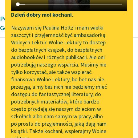
Katalog DAISY
Zgłoś brak utworu
Podkasty o książkach
Dzień dobry moi kochani.
Powieść epistolarna Johanna Wolfganga von
Aktualności
Narzędzia
Goethe'go
Nazywam się Paulina Holtz i mam wielki
zaszczyt i przyjemność być ambasadorką
„Prokurator Alicja Horn”
Mapa Wolnych Lektur
Wolnych Lektur. Wolne Lektury to dostęp
do słuchania
do bezpłatnych książek, do bezpłatnych
Leśmianator
audiobooków i różnych publikacji. Ale oni
Johann Wolfgang von
Byliśmy częścią AI Impact
potrzebują naszego wsparcia. Musimy nie
Przewodnik dla piszących i
Goethe
Lab
tylko korzystać, ale także wspierać
czytających
Cierpienia
finansowo Wolne Lektury, bo bez nas nie
Zapraszamy na spotkanie
młodego Wertera
przeżyją, a my bez nich nie będziemy mieć
online z tłumaczkami
dostępu do fantastycznej literatury, do
literatury skandynawskiej
API
Pod wieczór zbliżyła
potrzebnych materiałów, które bardzo
się młoda niewiasta do
Spotkanie z Katarzyną
OAI-PMH
często przydają się naszym dzieciom w
Tunkiel w Oslo
dzieci, które przez cały
szkołach albo nam samym w pracy, albo
Widget Wolnych Lektur
czas nie ruszyły się...
po prostu do przyjemności, jaką dają nam
102. lata temu zmarł
książki. Także kochani, wspierajmy Wolne
Przypisy
Joseph Conrad
Czytaj więcej