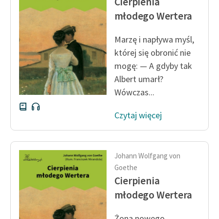
Cierpienia
młodego Wertera
Zasady wykorzystania
Wolnych Lektur
Marzę i napływa myśl,
Logotypy
której się obronić nie
mogę: — A gdyby tak
Materiały promocyjne
Albert umarł?
Polityka prywatności
Wówczas...
Regulamin biblioteki
Czytaj więcej
Dane fundacji i
sprawozdania finansowe
Johann Wolfgang von
Regulamin darowizn
Goethe
Cierpienia
Informacja o treściach
wrażliwych
młodego Wertera
Deklaracja dostępności
Żona nowego