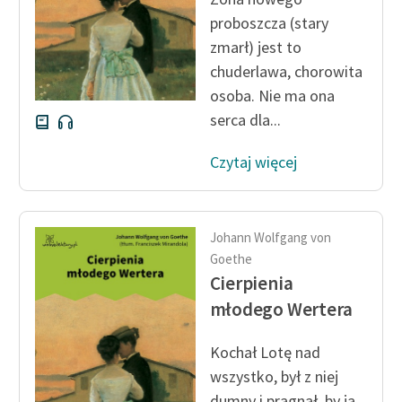
proboszcza (stary
zmarł) jest to
chuderlawa, chorowita
osoba. Nie ma ona
serca dla...
Czytaj więcej
Johann Wolfgang von
Goethe
Cierpienia
młodego Wertera
Kochał Lotę nad
wszystko, był z niej
dumny i pragnął, by ją