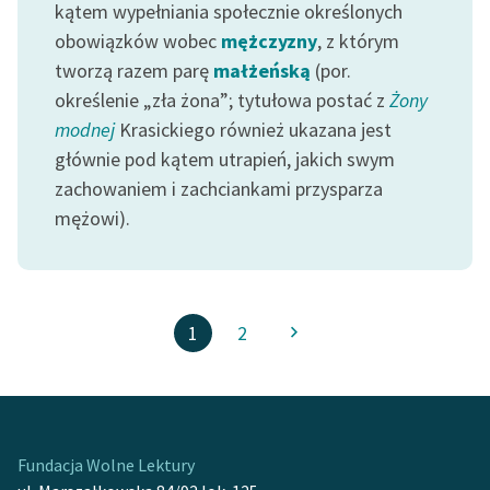
kątem wypełniania społecznie określonych
obowiązków wobec
mężczyzny
, z którym
tworzą razem parę
małżeńską
(por.
określenie „zła żona”; tytułowa postać z
Żony
modnej
Krasickiego również ukazana jest
głównie pod kątem utrapień, jakich swym
zachowaniem i zachciankami przysparza
mężowi).
1
2
Fundacja Wolne Lektury