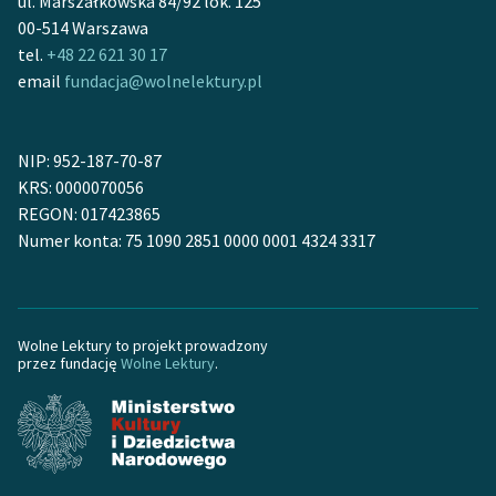
ul. Marszałkowska 84/92 lok. 125
00-514 Warszawa
tel.
+48 22 621 30 17
email
fundacja@wolnelektury.pl
NIP: 952-187-70-87
KRS: 0000070056
REGON: 017423865
Numer konta: 75 1090 2851 0000 0001 4324 3317
Wolne Lektury to projekt prowadzony
przez fundację
Wolne Lektury
.