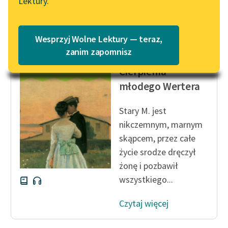
Lektury.
Katalog
Blog
Katalog w formacie PDF
Wesprzyj Wolne Lektury — teraz,
Johann Wolfgang von
Lektury szkolne i klasyka
zanim zapomnisz
Goethe
literatury do słuchania dla
Cierpienia
uczennic i uczniów z
młodego Wertera
niepełnosprawnościami
E-kolekcja lektur
Stary M. jest
szkolnych i literatury do
nikczemnym, marnym
słuchania dla uczennic i
skąpcem, przez całe
uczniów z
życie srodze dręczył
niepełnosprawnościami
żonę i pozbawił
Feministyczne inspiracje.
wszystkiego...
Popularyzacja
skandynawskiej literatury
Czytaj więcej
feministycznej