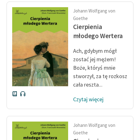
Ręce pełne poezji
Johann Wolfgang von
Kolekcje edukacyjne
Goethe
twórców przechodzących
Cierpienia
do domeny publicznej,
młodego Wertera
lektur szkolnych oraz
Starego Testamentu
Ach, gdybym mógł
Odkurzamy bohaterów
zostać jej mężem!
Boże, któryś mnie
Szkoła Poezji Wolnych
stworzył, za tę rozkosz
Lektur
cała reszta...
O nas
Czytaj więcej
Kontakt
O projekcie
Johann Wolfgang von
Zespół
Goethe