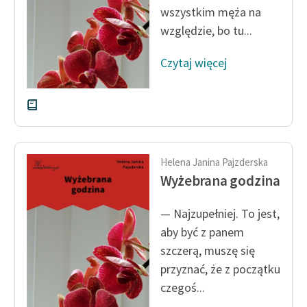
wszystkim męża na
Zasady wykorzystania
względzie, bo tu...
Wolnych Lektur
Czytaj więcej
Logotypy
Materiały promocyjne
Polityka prywatności
Regulamin biblioteki
Helena Janina Pajzderska
Wyżebrana godzina
Dane fundacji i
sprawozdania finansowe
— Najzupełniej. To jest,
Regulamin darowizn
aby być z panem
szczerą, muszę się
Informacja o treściach
przyznać, że z początku
wrażliwych
czegoś...
Deklaracja dostępności