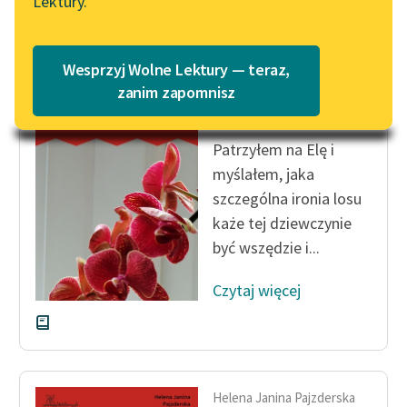
Lektury.
Katalog
Blog
Katalog w formacie PDF
Wesprzyj Wolne Lektury — teraz,
Helena Janina Pajzderska
Lektury szkolne i klasyka
zanim zapomnisz
Wyżebrana godzina
literatury do słuchania dla
uczennic i uczniów z
Patrzyłem na Elę i
niepełnosprawnościami
myślałem, jaka
E-kolekcja lektur
szczególna ironia losu
szkolnych i literatury do
każe tej dziewczynie
słuchania dla uczennic i
być wszędzie i...
uczniów z
niepełnosprawnościami
Czytaj więcej
Feministyczne inspiracje.
Popularyzacja
skandynawskiej literatury
feministycznej
Helena Janina Pajzderska