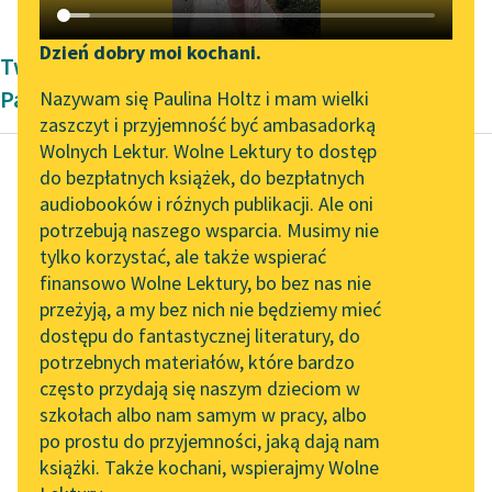
Katalog DAISY
Zgłoś brak utworu
Podkasty o książkach
Dzień dobry moi kochani.
Twórczość Modernizm Heleny Janiny
Aktualności
Narzędzia
Pajzderskiej
Nazywam się Paulina Holtz i mam wielki
zaszczyt i przyjemność być ambasadorką
„Prokurator Alicja Horn”
Mapa Wolnych Lektur
Wolnych Lektur. Wolne Lektury to dostęp
do słuchania
do bezpłatnych książek, do bezpłatnych
Leśmianator
audiobooków i różnych publikacji. Ale oni
Helena Janina Pajzderska
Byliśmy częścią AI Impact
potrzebują naszego wsparcia. Musimy nie
Przewodnik dla piszących i
Wyżebrana godzina
Lab
tylko korzystać, ale także wspierać
czytających
finansowo Wolne Lektury, bo bez nas nie
Zapraszamy na spotkanie
— Niech i tak będzie.
przeżyją, a my bez nich nie będziemy mieć
online z tłumaczkami
Widywałem je zatem
dostępu do fantastycznej literatury, do
literatury skandynawskiej
API
dość często i każdą w
potrzebnych materiałów, które bardzo
innych kołach.
Spotkanie z Katarzyną
OAI-PMH
często przydają się naszym dzieciom w
Tunkiel w Oslo
Panienki...
szkołach albo nam samym w pracy, albo
Widget Wolnych Lektur
po prostu do przyjemności, jaką dają nam
102. lata temu zmarł
Czytaj więcej
książki. Także kochani, wspierajmy Wolne
Przypisy
Joseph Conrad