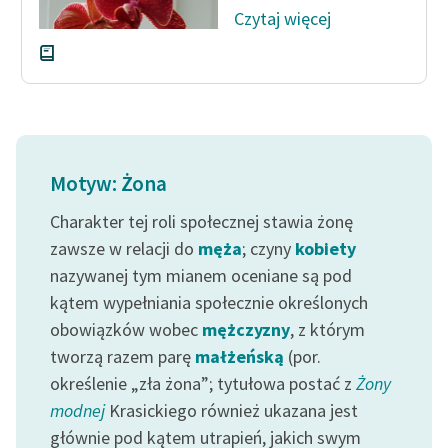
Czytaj więcej
Motyw: Żona
Charakter tej roli społecznej stawia żonę
zawsze w relacji do
męża
; czyny
kobiety
nazywanej tym mianem oceniane są pod
kątem wypełniania społecznie określonych
obowiązków wobec
mężczyzny
, z którym
tworzą razem parę
małżeńską
(por.
określenie „zła żona”; tytułowa postać z
Żony
modnej
Krasickiego również ukazana jest
głównie pod kątem utrapień, jakich swym