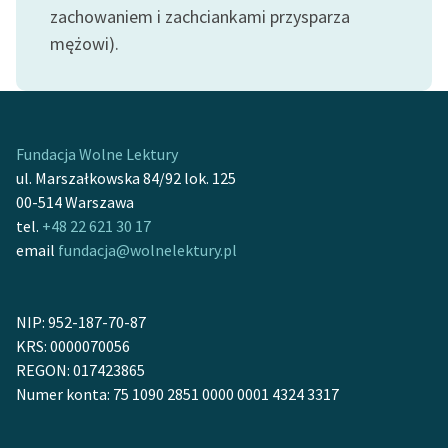
zachowaniem i zachciankami przysparza
mężowi).
Fundacja Wolne Lektury
ul. Marszałkowska 84/92 lok. 125
00-514 Warszawa
tel.
+48 22 621 30 17
email
fundacja@wolnelektury.pl
NIP: 952-187-70-87
KRS: 0000070056
REGON: 017423865
Numer konta: 75 1090 2851 0000 0001 4324 3317