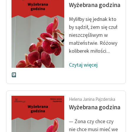
Ręce pełne poezji
Wyżebrana godzina
Kolekcje edukacyjne
Myliłby się jednak kto
twórców przechodzących
by sądził, żem się czuł
do domeny publicznej,
nieszczęśliwym w
lektur szkolnych oraz
małżeństwie. Różowy
Starego Testamentu
koliberek miłości...
Odkurzamy bohaterów
Czytaj więcej
Szkoła Poezji Wolnych
Lektur
O nas
Kontakt
Helena Janina Pajzderska
Wyżebrana godzina
O projekcie
— Żona czy chce czy
Zespół
nie chce musi mieć we