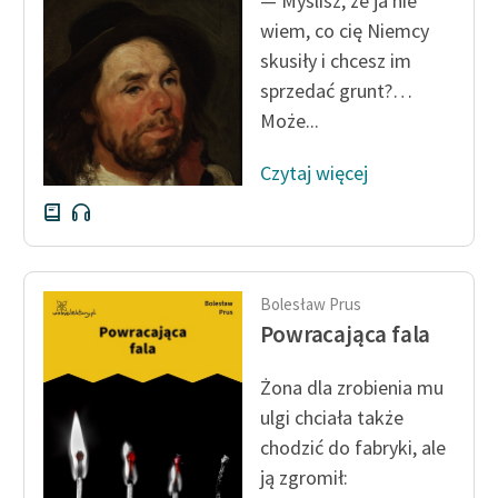
— Myślisz, że ja nie
wiem, co cię Niemcy
skusiły i chcesz im
sprzedać grunt?…
Może...
Czytaj więcej
Bolesław Prus
Powracająca fala
Żona dla zrobienia mu
ulgi chciała także
chodzić do fabryki, ale
ją zgromił: