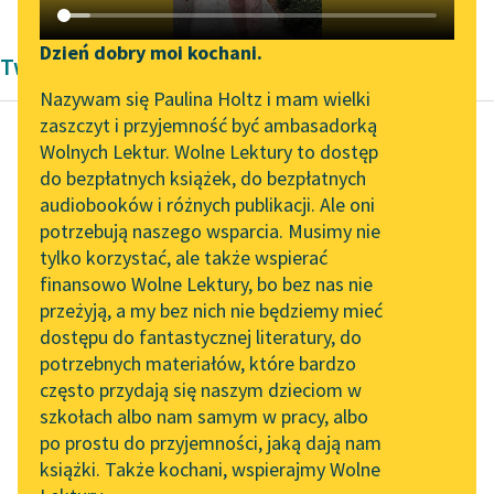
Katalog DAISY
Zgłoś brak utworu
Podkasty o książkach
Dzień dobry moi kochani.
Twórczość Bolesław Prus
Aktualności
Narzędzia
Nazywam się Paulina Holtz i mam wielki
zaszczyt i przyjemność być ambasadorką
„Prokurator Alicja Horn”
Mapa Wolnych Lektur
Wolnych Lektur. Wolne Lektury to dostęp
do słuchania
do bezpłatnych książek, do bezpłatnych
Bolesław Prus
Leśmianator
audiobooków i różnych publikacji. Ale oni
Lalka, tom
Byliśmy częścią AI Impact
potrzebują naszego wsparcia. Musimy nie
Przewodnik dla piszących i
pierwszy
Lab
tylko korzystać, ale także wspierać
czytających
finansowo Wolne Lektury, bo bez nas nie
Zapraszamy na spotkanie
— Czy mogę spytać —
przeżyją, a my bez nich nie będziemy mieć
online z tłumaczkami
rzekła drżącym głosem
dostępu do fantastycznej literatury, do
literatury skandynawskiej
API
— ile panu winien jest
potrzebnych materiałów, które bardzo
ten pan, który dopiero
Spotkanie z Katarzyną
OAI-PMH
często przydają się naszym dzieciom w
Tunkiel w Oslo
co...
szkołach albo nam samym w pracy, albo
Widget Wolnych Lektur
po prostu do przyjemności, jaką dają nam
102. lata temu zmarł
Czytaj więcej
książki. Także kochani, wspierajmy Wolne
Przypisy
Joseph Conrad