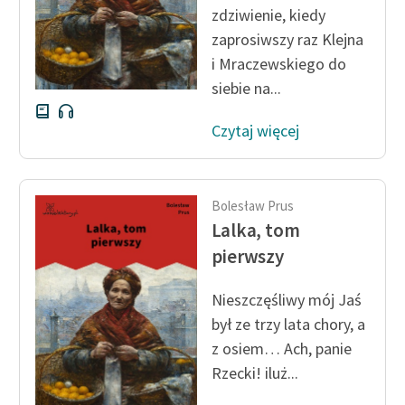
zdziwienie, kiedy
Zasady wykorzystania
zaprosiwszy raz Klejna
Wolnych Lektur
i Mraczewskiego do
siebie na...
Logotypy
Czytaj więcej
Materiały promocyjne
Polityka prywatności
Regulamin biblioteki
Bolesław Prus
Lalka, tom
Dane fundacji i
pierwszy
sprawozdania finansowe
Regulamin darowizn
Nieszczęśliwy mój Jaś
był ze trzy lata chory, a
Informacja o treściach
z osiem… Ach, panie
wrażliwych
Rzecki! iluż...
Deklaracja dostępności