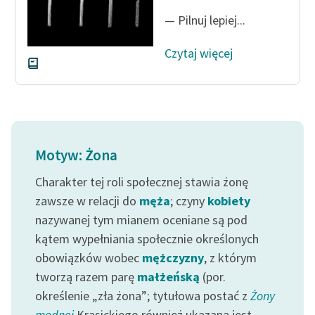
— Pilnuj lepiej...
Czytaj więcej
Motyw: Żona
Charakter tej roli społecznej stawia żonę
zawsze w relacji do
męża
; czyny
kobiety
nazywanej tym mianem oceniane są pod
kątem wypełniania społecznie określonych
obowiązków wobec
mężczyzny
, z którym
tworzą razem parę
małżeńską
(por.
określenie „zła żona”; tytułowa postać z
Żony
modnej
Krasickiego również ukazana jest