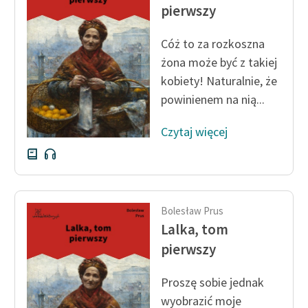
Ręce pełne poezji
pierwszy
Kolekcje edukacyjne
Cóż to za rozkoszna
twórców przechodzących
żona może być z takiej
do domeny publicznej,
kobiety! Naturalnie, że
lektur szkolnych oraz
powinienem na nią...
Starego Testamentu
Odkurzamy bohaterów
Czytaj więcej
Szkoła Poezji Wolnych
Lektur
O nas
Bolesław Prus
Lalka, tom
Kontakt
pierwszy
O projekcie
Proszę sobie jednak
Zespół
wyobrazić moje