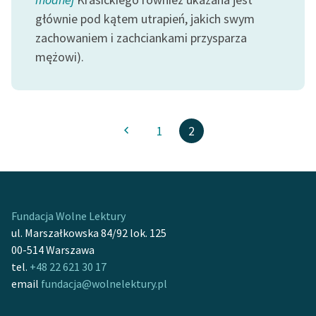
głównie pod kątem utrapień, jakich swym
zachowaniem i zachciankami przysparza
mężowi).
1
2
Fundacja Wolne Lektury
ul. Marszałkowska 84/92 lok. 125
00-514 Warszawa
tel.
+48 22 621 30 17
email
fundacja@wolnelektury.pl