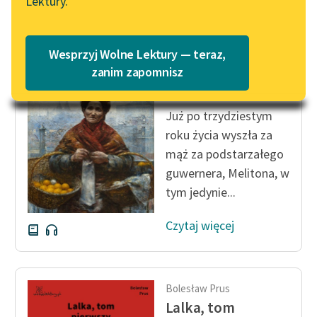
Lektury.
Katalog
Blog
Katalog w formacie PDF
Bolesław Prus
Wesprzyj Wolne Lektury — teraz,
Lalka, tom
Lektury szkolne i klasyka
zanim zapomnisz
pierwszy
literatury do słuchania dla
uczennic i uczniów z
Już po trzydziestym
niepełnosprawnościami
roku życia wyszła za
E-kolekcja lektur
mąż za podstarzałego
szkolnych i literatury do
guwernera, Melitona, w
słuchania dla uczennic i
tym jedynie...
uczniów z
niepełnosprawnościami
Czytaj więcej
Feministyczne inspiracje.
Popularyzacja
skandynawskiej literatury
Bolesław Prus
feministycznej
Lalka, tom