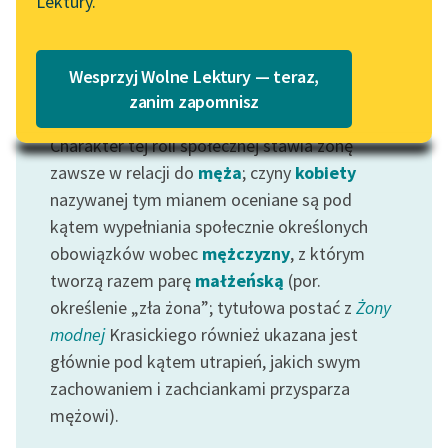
Lektury.
Katalog
Blog
Katalog w formacie PDF
Wesprzyj Wolne Lektury — teraz,
Lektury szkolne i klasyka
zanim zapomnisz
Motyw: Żona
literatury do słuchania dla
Charakter tej roli społecznej stawia żonę
uczennic i uczniów z
niepełnosprawnościami
zawsze w relacji do
męża
; czyny
kobiety
nazywanej tym mianem oceniane są pod
E-kolekcja lektur
kątem wypełniania społecznie określonych
szkolnych i literatury do
obowiązków wobec
mężczyzny
, z którym
słuchania dla uczennic i
tworzą razem parę
małżeńską
(por.
uczniów z
określenie „zła żona”; tytułowa postać z
Żony
niepełnosprawnościami
modnej
Krasickiego również ukazana jest
Feministyczne inspiracje.
głównie pod kątem utrapień, jakich swym
Popularyzacja
zachowaniem i zachciankami przysparza
skandynawskiej literatury
mężowi).
feministycznej