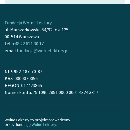
Ręce pełne poezji
Kolekcje edukacyjne
twórców przechodzących
Fundacja Wolne Lektury
do domeny publicznej,
ul. Marszałkowska 84/92 lok. 125
lektur szkolnych oraz
00-514 Warszawa
Starego Testamentu
tel.
+48 22 621 30 17
email
fundacja@wolnelektury.pl
Odkurzamy bohaterów
Szkoła Poezji Wolnych
NIP: 952-187-70-87
Lektur
KRS: 0000070056
O nas
REGON: 017423865
Numer konta: 75 1090 2851 0000 0001 4324 3317
Kontakt
O projekcie
Wolne Lektury to projekt prowadzony
Zespół
przez fundację
Wolne Lektury
.