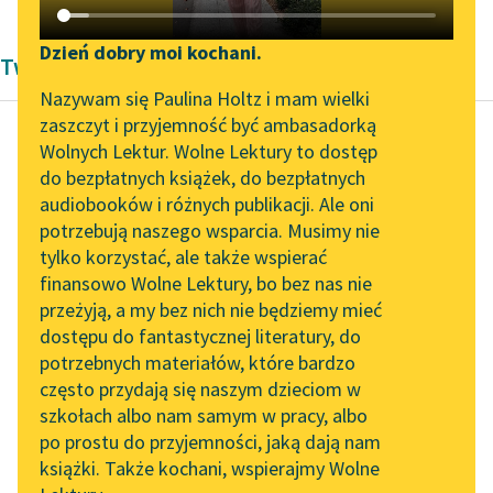
Katalog DAISY
Zgłoś brak utworu
Podkasty o książkach
Dzień dobry moi kochani.
Twórczość Artura Gruszeckiego
Aktualności
Narzędzia
Nazywam się Paulina Holtz i mam wielki
zaszczyt i przyjemność być ambasadorką
„Prokurator Alicja Horn”
Mapa Wolnych Lektur
Wolnych Lektur. Wolne Lektury to dostęp
do słuchania
do bezpłatnych książek, do bezpłatnych
Artur Gruszecki
Leśmianator
audiobooków i różnych publikacji. Ale oni
W kraju palm i
Byliśmy częścią AI Impact
potrzebują naszego wsparcia. Musimy nie
Przewodnik dla piszących i
słońca
Lab
tylko korzystać, ale także wspierać
czytających
finansowo Wolne Lektury, bo bez nas nie
Zapraszamy na spotkanie
W środku wielkiej tej
przeżyją, a my bez nich nie będziemy mieć
online z tłumaczkami
izby gwarno, wesoło;
dostępu do fantastycznej literatury, do
literatury skandynawskiej
API
co chwila idą
potrzebnych materiałów, które bardzo
gromadką do bufetu i
Spotkanie z Katarzyną
OAI-PMH
często przydają się naszym dzieciom w
Tunkiel w Oslo
żądają...
szkołach albo nam samym w pracy, albo
Widget Wolnych Lektur
po prostu do przyjemności, jaką dają nam
102. lata temu zmarł
Czytaj więcej
książki. Także kochani, wspierajmy Wolne
Przypisy
Joseph Conrad