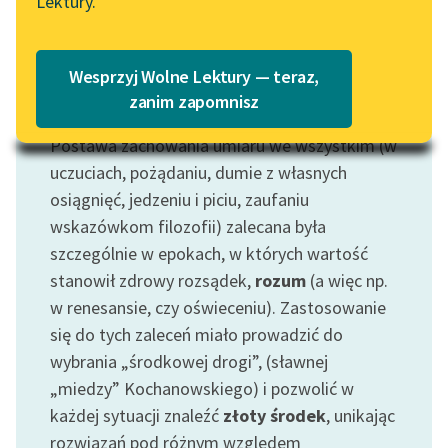
Lektury.
Wolne Lektury – idealna na
Katalog
lato
Katalog w formacie PDF
Blog
Wesprzyj Wolne Lektury — teraz,
zanim zapomnisz
Motyw: Umiarkowanie
Postawa zachowania umiaru we wszystkim (w
Lektury szkolne i klasyka
literatury do słuchania dla
uczuciach, pożądaniu, dumie z własnych
uczennic i uczniów z
osiągnięć, jedzeniu i piciu, zaufaniu
niepełnosprawnościami
wskazówkom filozofii) zalecana była
szczególnie w epokach, w których wartość
E-kolekcja lektur
stanowił zdrowy rozsądek,
rozum
(a więc np.
szkolnych i literatury do
w renesansie, czy oświeceniu). Zastosowanie
słuchania dla uczennic i
uczniów z
się do tych zaleceń miało prowadzić do
niepełnosprawnościami
wybrania „środkowej drogi”, (sławnej
„miedzy” Kochanowskiego) i pozwolić w
Feministyczne inspiracje.
każdej sytuacji znaleźć
złoty środek
, unikając
Popularyzacja
rozwiązań pod różnym względem
skandynawskiej literatury