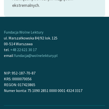
feministycznej
ekstremalnych.
Ręce pełne poezji
Kolekcje edukacyjne
twórców przechodzących
Fundacja Wolne Lektury
do domeny publicznej,
ul. Marszałkowska 84/92 lok. 125
lektur szkolnych oraz
00-514 Warszawa
Starego Testamentu
tel.
+48 22 621 30 17
email
fundacja@wolnelektury.pl
Odkurzamy bohaterów
Szkoła Poezji Wolnych
Lektur
NIP: 952-187-70-87
KRS: 0000070056
O nas
REGON: 017423865
Numer konta: 75 1090 2851 0000 0001 4324 3317
Kontakt
O projekcie