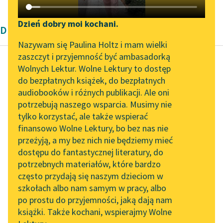
Katalog DAISY
Zgłoś brak utworu
Podkasty o książkach
Dzień dobry moi kochani.
Dramat romantyczny
Aktualności
Narzędzia
Nazywam się Paulina Holtz i mam wielki
zaszczyt i przyjemność być ambasadorką
Spotkanie z Katarzyną
Mapa Wolnych Lektur
Wolnych Lektur. Wolne Lektury to dostęp
Tunkiel w Oslo
do bezpłatnych książek, do bezpłatnych
Zygmunt Krasiński
Leśmianator
audiobooków i różnych publikacji. Ale oni
Irydion
Wolne Lektury na 32.
potrzebują naszego wsparcia. Musimy nie
Przewodnik dla piszących i
Pol’and’Rock Festivalu
tylko korzystać, ale także wspierać
czytających
Duch mój wewnątrz
finansowo Wolne Lektury, bo bez nas nie
„Kochanek Lady
spokojny i zimny,
przeżyją, a my bez nich nie będziemy mieć
Chatterley” do słuchania
niczego nie żałuje,
dostępu do fantastycznej literatury, do
na Wolnych Lekturach
API
niczego nie pragnie i
potrzebnych materiałów, które bardzo
niczego się...
Nowy audiobook –
OAI-PMH
często przydają się naszym dzieciom w
„Marzenie o Oriencie”
szkołach albo nam samym w pracy, albo
Widget Wolnych Lektur
Czytaj więcej
Sophie Elkan
po prostu do przyjemności, jaką dają nam
książki. Także kochani, wspierajmy Wolne
Przypisy
Kolekcja Nadwyraz.com x