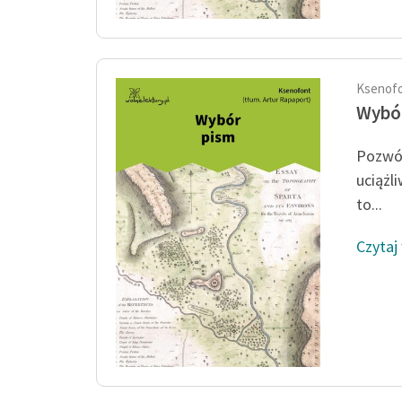
Ksenof
Wybó
Pozwól
uciążl
to...
Czytaj