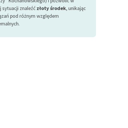
zy” Kochanowskiego) i pozwolić w
j sytuacji znaleźć
złoty środek
, unikając
ązań pod różnym względem
emalnych.