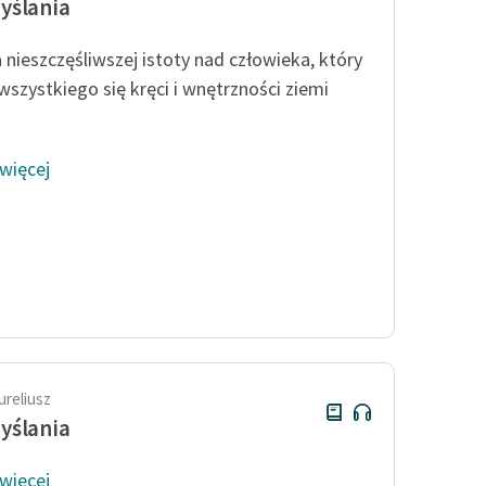
yślania
 nieszczęśliwszej istoty nad człowieka, który
wszystkiego się kręci i wnętrzności ziemi
 więcej
ureliusz
yślania
 więcej