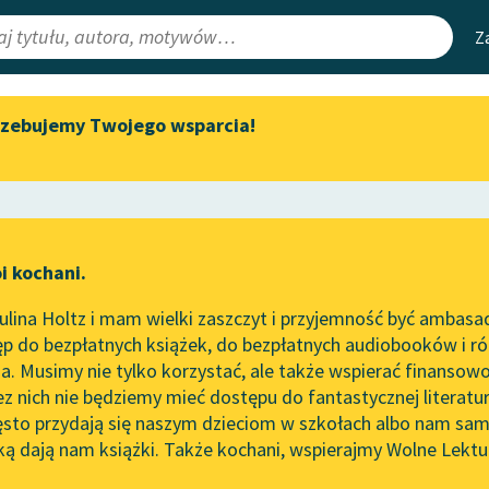
Z
rzebujemy Twojego wsparcia!
Aktualności
Narzędzia
e Lektury
„Prokurator Alicja Horn” do
Mapa Wolnych 
słuchania
irmami
Leśmianator
Byliśmy częścią AI Impact Lab
ewsletter
Przewodnik dla
i kochani.
Zapraszamy na spotkanie
czytających
owanie
online z tłumaczkami
lina Holtz i mam wielki zaszczyt i przyjemność być ambasa
literatury skandynawskiej
e
p do bezpłatnych książek, do bezpłatnych audiobooków i różn
API
Spotkanie z Katarzyną Tunkiel
. Musimy nie tylko korzystać, ale także wspierać finansowo
ce redakcyjne
w Oslo
OAI-PMH
ez nich nie będziemy mieć dostępu do fantastycznej literatu
ęsto przydają się naszym dzieciom w szkołach albo nam sam
102. lata temu zmarł Joseph
Widget Wolnyc
Conrad
ką dają nam książki. Także kochani, wspierajmy Wolne Lektu
oru
Starożytność
✖
Przypisy
Blog