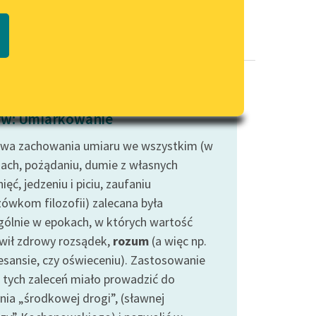
Regulamin biblioteki
macie PDF
Dane fundacji i sprawozdania
finansowe
Regulamin darowizn
Informacja o treściach
w: Umiarkowanie
wrażliwych
wa zachowania umiaru we wszystkim (w
Deklaracja dostępności
iach, pożądaniu, dumie z własnych
ięć, jedzeniu i piciu, zaufaniu
ówkom filozofii) zalecana była
gólnie w epokach, w których wartość
wił zdrowy rozsądek,
rozum
(a więc np.
esansie, czy oświeceniu). Zastosowanie
o tych zaleceń miało prowadzić do
nia „środkowej drogi”, (sławnej