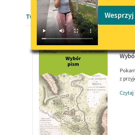
Podkasty o książkach
Wesprzyj
Twórczość Starożytność
Ksenof
Wybó
Pokarm
z przy
Czytaj