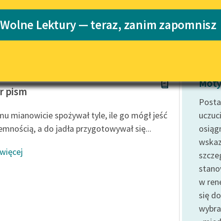
Katalog
 Wolne Lektury — teraz, zanim zapomnisz
Katalog w for
Lektury szkolne i klasyka
literatury do słuchania dla
uczennic i uczniów z
niepełnosprawnościami
ont
E-kolekcja lektur szkolnych i
Moty
literatury do słuchania dla
r pism
uczennic i uczniów z
Posta
niepełnosprawnościami
u mianowicie spożywał tyle, ile go mógł jeść
uczuc
Feministyczne inspiracje.
jemnością, a do jadła przygotowywał się...
osiągn
Popularyzacja skandynawskiej
wskaz
literatury feministycznej
 więcej
szcze
Ręce pełne poezji
stano
w ren
Kolekcje edukacyjne twórców
przechodzących do domeny
się d
publicznej, lektur szkolnych
wybra
oraz Starego Testamentu