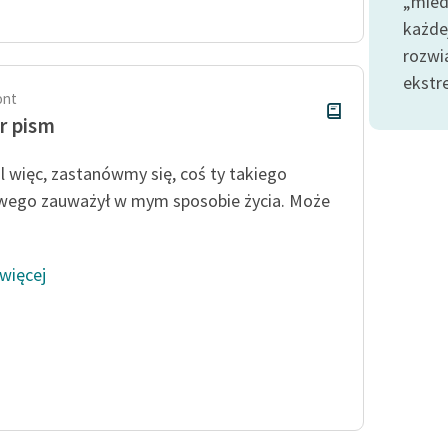
„mied
Odkurzamy bohaterów
każde
Szkoła Poezji Wolnych Lektur
rozwi
ekstr
ont
r pism
 więc, zastanówmy się, coś ty takiego
iwego zauważył w mym sposobie życia. Może
 więcej