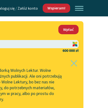
Wspieram!
aloguj się
/
Załóż konto
O nas
Wpłać
Lektur
Kontakt
O projekcie
600 000 zł
 piszących i
Zespół
dorką Wolnych Lektur. Wolne
Zasady wykorzystania
ych publikacji. Ale oni potrzebują
Wolnych Lektur
 Wolne Lektury, bo bez nas nie
Logotypy
ry, do potrzebnych materiałów,
ym w pracy, albo po prostu do
h Lektur
Materiały promocyjne
ry.
Polityka prywatności