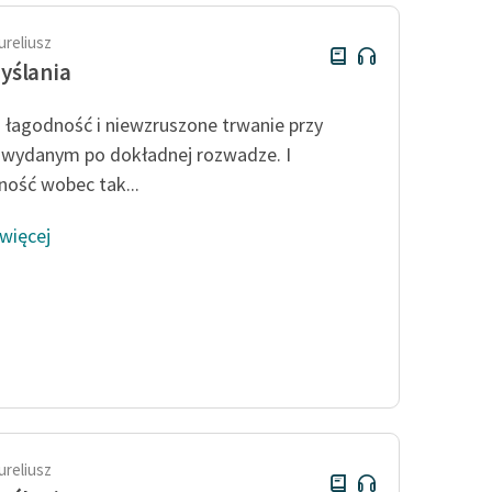
ureliusz
yślania
 łagodność i niewzruszone trwanie przy
 wydanym po dokładnej rozwadze. I
ność wobec tak...
 więcej
ureliusz