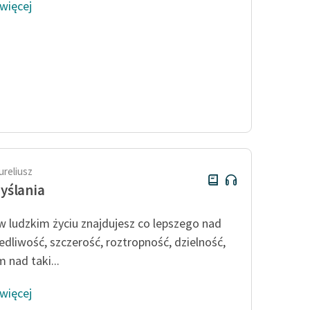
 więcej
ureliusz
yślania
 w ludzkim życiu znajdujesz co lepszego nad
edliwość, szczerość, roztropność, dzielność,
 nad taki...
 więcej