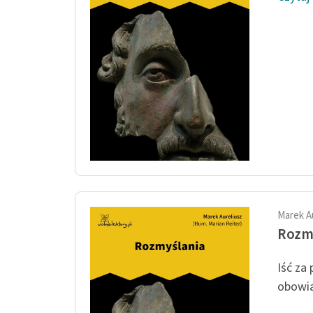
Marek A
Rozm
Iść za
obowią