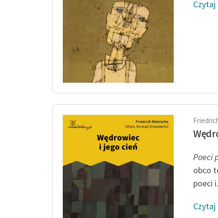
Czytaj
Friedri
Wędro
Poeci 
obco t
poeci i.
Czytaj