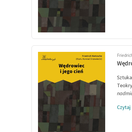
Friedri
Wędro
Sztuka
Teokry
nadmi
Czytaj