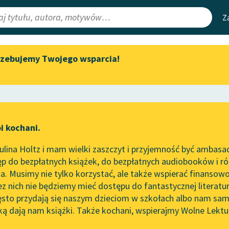
Z
rzebujemy Twojego wsparcia!
Aktualności
Narzędzia
e Lektury
„Prokurator Alicja Horn” do
Mapa Wolnych 
słuchania
irmami
Leśmianator
Byliśmy częścią AI Impact Lab
ewsletter
Przewodnik dla
i kochani.
Zapraszamy na spotkanie
czytających
owanie
online z tłumaczkami
lina Holtz i mam wielki zaszczyt i przyjemność być ambasa
literatury skandynawskiej
e
p do bezpłatnych książek, do bezpłatnych audiobooków i różn
API
Spotkanie z Katarzyną Tunkiel
. Musimy nie tylko korzystać, ale także wspierać finansowo
ce redakcyjne
w Oslo
OAI-PMH
ez nich nie będziemy mieć dostępu do fantastycznej literatu
ęsto przydają się naszym dzieciom w szkołach albo nam sam
102. lata temu zmarł Joseph
Widget Wolnyc
Conrad
ką dają nam książki. Także kochani, wspierajmy Wolne Lektu
oru
Friedrich Nietzsche
✖
Przypisy
Blog