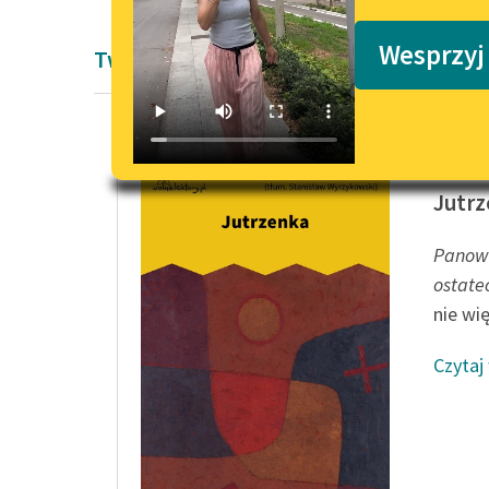
Podkasty o książkach
Wesprzyj
Twórczość Friedrich Nietzsche
Friedri
Jutr
Panowa
ostate
nie wię
Czytaj