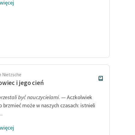
 więcej
ch Nietzsche
wiec i jego cień
przestali być nauczycielami
. — Aczkolwiek
o brzmieć może w naszych czasach: istnieli
..
 więcej