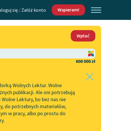
Wspieram!
aloguj się
/
Załóż konto
O nas
Wpłać
Lektur
Kontakt
O projekcie
600 000 zł
 piszących i
Zespół
dorką Wolnych Lektur. Wolne
Zasady wykorzystania
ych publikacji. Ale oni potrzebują
Wolnych Lektur
 Wolne Lektury, bo bez nas nie
Logotypy
ry, do potrzebnych materiałów,
ym w pracy, albo po prostu do
h Lektur
Materiały promocyjne
ry.
Polityka prywatności