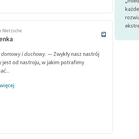
„mied
Odkurzamy bohaterów
każde
Szkoła Poezji Wolnych Lektur
rozwi
ekstr
ch Nietzsche
zenka
j domowy i duchowy
. — Zwykły nasz nastrój
y jest od nastroju, w jakim potrafimy
ać...
 więcej