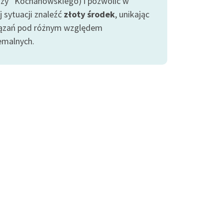
zy” Kochanowskiego) i pozwolić w
j sytuacji znaleźć
złoty środek
, unikając
ązań pod różnym względem
emalnych.