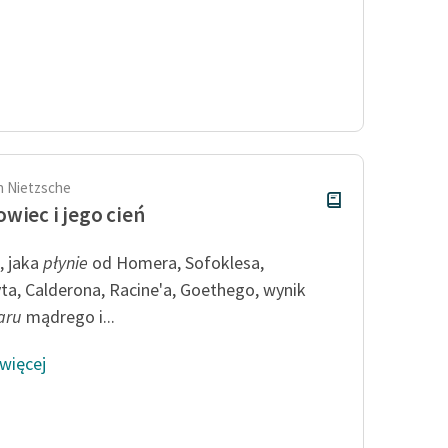
ch Nietzsche
wiec i jego cień
, jaka
płynie
od Homera, Sofoklesa,
ta, Calderona, Racine'a, Goethego, wynik
aru
mądrego i...
 więcej