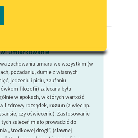
Regulamin biblioteki
macie PDF
Dane fundacji i sprawozdania
finansowe
Regulamin darowizn
Informacja o treściach
w: Umiarkowanie
wrażliwych
wa zachowania umiaru we wszystkim (w
Deklaracja dostępności
iach, pożądaniu, dumie z własnych
ięć, jedzeniu i piciu, zaufaniu
ówkom filozofii) zalecana była
gólnie w epokach, w których wartość
wił zdrowy rozsądek,
rozum
(a więc np.
esansie, czy oświeceniu). Zastosowanie
o tych zaleceń miało prowadzić do
nia „środkowej drogi”, (sławnej