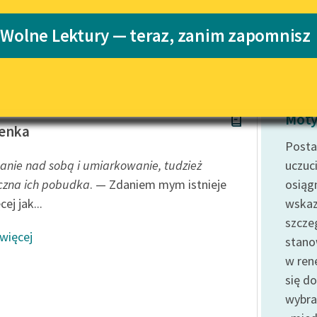
Katalog
 Wolne Lektury — teraz, zanim zapomnisz
Katalog w for
Lektury szkolne i klasyka
literatury do słuchania dla
uczennic i uczniów z
niepełnosprawnościami
ch Nietzsche
E-kolekcja lektur szkolnych i
Moty
literatury do słuchania dla
zenka
uczennic i uczniów z
Posta
niepełnosprawnościami
nie nad sobą i umiarkowanie, tudzież
uczuc
Feministyczne inspiracje.
czna ich pobudka
. — Zdaniem mym istnieje
osiągn
Popularyzacja skandynawskiej
cej jak...
wskaz
literatury feministycznej
szcze
 więcej
Ręce pełne poezji
stano
w ren
Kolekcje edukacyjne twórców
przechodzących do domeny
się d
publicznej, lektur szkolnych
wybra
oraz Starego Testamentu