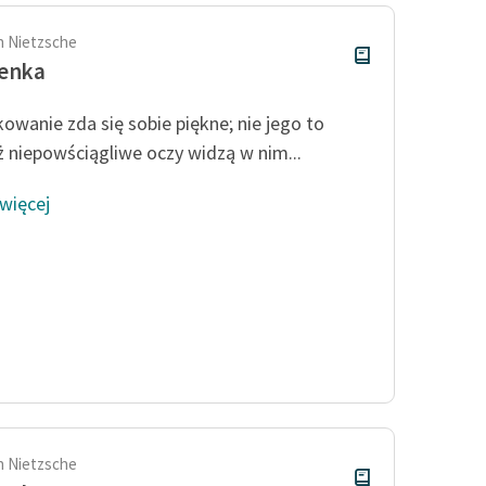
ch Nietzsche
zenka
owanie zda się sobie piękne; nie jego to
iż niepowściągliwe oczy widzą w nim...
 więcej
ch Nietzsche