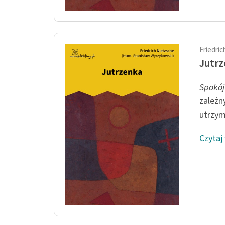
Friedri
Jutr
Spokó
zależn
utrzym
Czytaj