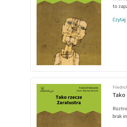
to zapa
Czytaj
Friedri
Tako 
Roztro
brak im