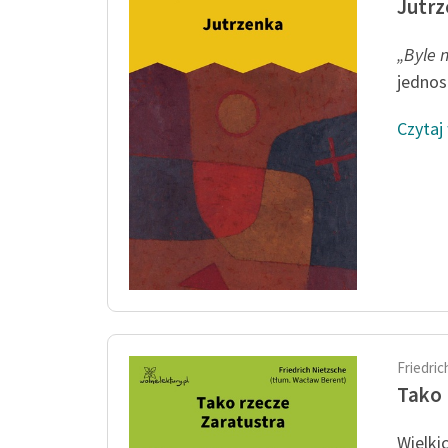
Jutr
„Byle 
jednos
Czytaj
Friedri
Tako 
Wielki