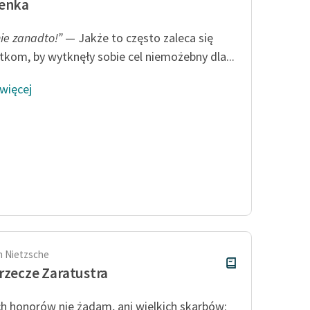
zenka
nie zanadto!”
— Jakże to często zaleca się
tkom, by wytknęły sobie cel niemożebny dla...
 więcej
ch Nietzsche
rzecze Zaratustra
ch honorów nie żądam, ani wielkich skarbów: