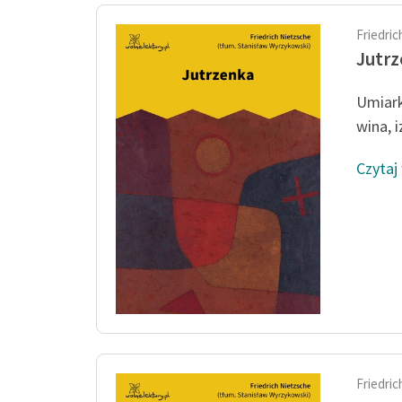
Friedri
Jutr
Umiark
wina, 
Czytaj
Friedri