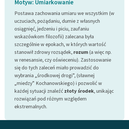
Motyw: Umiarkowanie
Ręce pełne poezji
Postawa zachowania umiaru we wszystkim (w
Kolekcje edukacyjne
uczuciach, pożądaniu, dumie z własnych
twórców przechodzących
osiągnięć, jedzeniu i piciu, zaufaniu
do domeny publicznej,
lektur szkolnych oraz
wskazówkom filozofii) zalecana była
Starego Testamentu
szczególnie w epokach, w których wartość
stanowił zdrowy rozsądek,
rozum
(a więc np.
Odkurzamy bohaterów
w renesansie, czy oświeceniu). Zastosowanie
Szkoła Poezji Wolnych
się do tych zaleceń miało prowadzić do
Lektur
wybrania „środkowej drogi”, (sławnej
„miedzy” Kochanowskiego) i pozwolić w
O nas
każdej sytuacji znaleźć
złoty środek
, unikając
Kontakt
rozwiązań pod różnym względem
ekstremalnych.
O projekcie
Zespół