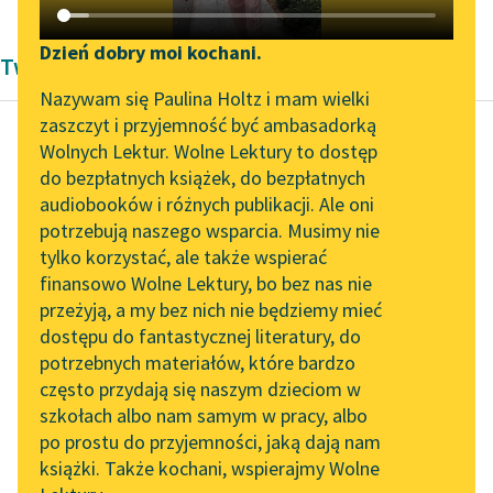
Katalog DAISY
Zgłoś brak utworu
Podkasty o książkach
Dzień dobry moi kochani.
Twórczość Franciszek Karpiński
Aktualności
Narzędzia
Nazywam się Paulina Holtz i mam wielki
zaszczyt i przyjemność być ambasadorką
„Prokurator Alicja Horn”
Mapa Wolnych Lektur
Wolnych Lektur. Wolne Lektury to dostęp
do słuchania
do bezpłatnych książek, do bezpłatnych
Franciszek Karpiński
Leśmianator
audiobooków i różnych publikacji. Ale oni
Powrót z Warszawy
Byliśmy częścią AI Impact
potrzebują naszego wsparcia. Musimy nie
Przewodnik dla piszących i
na wieś
Lab
tylko korzystać, ale także wspierać
czytających
finansowo Wolne Lektury, bo bez nas nie
Zapraszamy na spotkanie
Nadziejo! czyż ja ciebie
przeżyją, a my bez nich nie będziemy mieć
online z tłumaczkami
w złotej chciał mieć
dostępu do fantastycznej literatury, do
literatury skandynawskiej
API
szacie,
potrzebnych materiałów, które bardzo
Żeby oczy pospólstwo
Spotkanie z Katarzyną
OAI-PMH
często przydają się naszym dzieciom w
Tunkiel w Oslo
obracało na cię...
szkołach albo nam samym w pracy, albo
Widget Wolnych Lektur
po prostu do przyjemności, jaką dają nam
102. lata temu zmarł
Czytaj więcej
książki. Także kochani, wspierajmy Wolne
Przypisy
Joseph Conrad