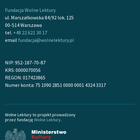
Fundacja Wolne Lektury
Zasady wykorzystania
ul. Marszałkowska 84/92 lok. 125
Wolnych Lektur
00-514 Warszawa
tel.
+48 22 621 30 17
Logotypy
email
fundacja@wolnelektury.pl
Materiały promocyjne
Polityka prywatności
NIP: 952-187-70-87
KRS: 0000070056
Regulamin biblioteki
REGON: 017423865
Dane fundacji i
Numer konta: 75 1090 2851 0000 0001 4324 3317
sprawozdania finansowe
Regulamin darowizn
Wolne Lektury to projekt prowadzony
Informacja o treściach
przez fundację
Wolne Lektury
.
wrażliwych
Deklaracja dostępności