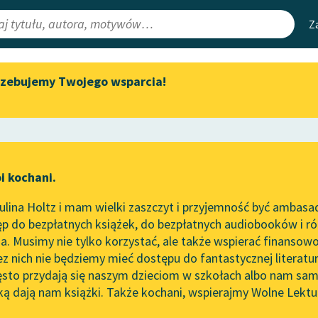
Z
rzebujemy Twojego wsparcia!
Aktualności
Narzędzia
e Lektury
„Prokurator Alicja Horn” do
Mapa Wolnych 
słuchania
irmami
Leśmianator
Byliśmy częścią AI Impact Lab
ewsletter
Przewodnik dla
i kochani.
Zapraszamy na spotkanie
czytających
online z tłumaczkami
lina Holtz i mam wielki zaszczyt i przyjemność być ambasa
literatury skandynawskiej
p do bezpłatnych książek, do bezpłatnych audiobooków i różn
API
Spotkanie z Katarzyną Tunkiel
. Musimy nie tylko korzystać, ale także wspierać finansowo
ce redakcyjne
w Oslo
OAI-PMH
ez nich nie będziemy mieć dostępu do fantastycznej literatu
ęsto przydają się naszym dzieciom w szkołach albo nam sam
102. lata temu zmarł Joseph
Widget Wolnyc
Conrad
ką dają nam książki. Także kochani, wspierajmy Wolne Lektu
oru
Honoré de Balzac
✖
Przypisy
Blog