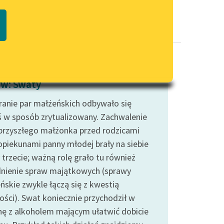
Regulamin biblioteki
macie PDF
Dane fundacji i sprawozdania
finansowe
Regulamin darowizn
Informacja o treściach
w: Swaty
wrażliwych
ranie par małżeńskich odbywało się
Deklaracja dostępności
ś w sposób zrytualizowany. Zachwalenie
 przyszłego małżonka przed rodzicami
opiekunami panny młodej brały na siebie
 trzecie; ważną rolę grało tu również
nienie spraw majątkowych (sprawy
ńskie zwykle łączą się z kwestią
ości). Swat koniecznie przychodził w
nę z alkoholem mającym ułatwić dobicie