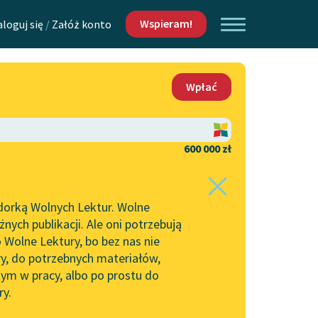
Wspieram!
aloguj się
/
Załóż konto
O nas
Wpłać
Lektur
Kontakt
O projekcie
600 000 zł
 piszących i
Zespół
dorką Wolnych Lektur. Wolne
Zasady wykorzystania
ych publikacji. Ale oni potrzebują
Wolnych Lektur
 Wolne Lektury, bo bez nas nie
Logotypy
ry, do potrzebnych materiałów,
ym w pracy, albo po prostu do
h Lektur
Materiały promocyjne
ry.
Polityka prywatności