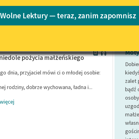
Katalog
 Wolne Lektury — teraz, zanim zapomnisz
Katalog w for
Lektury szkolne i klasyka
literatury do słuchania dla
uczennic i uczniów z
niepełnosprawnościami
de Balzac
E-kolekcja lektur szkolnych i
Moty
literatury do słuchania dla
niedole pożycia małżeńskiego
uczennic i uczniów z
Dobie
niepełnosprawnościami
o dnia, przyjaciel mówi ci o młodej osobie:
kiedy
Feministyczne inspiracje.
zalet
Popularyzacja skandynawskiej
nej rodziny, dobrze wychowana, ładna i...
bądź 
literatury feministycznej
osoby
 więcej
Ręce pełne poezji
uzgod
małże
Kolekcje edukacyjne twórców
przechodzących do domeny
własn
publicznej, lektur szkolnych
gości
oraz Starego Testamentu