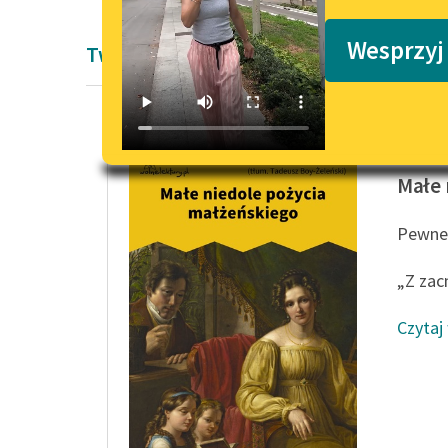
Podkasty o książkach
Wesprzyj
Twórczość Honoré de Balzaca
Honoré 
Małe 
Pewneg
„Z zac
Czytaj