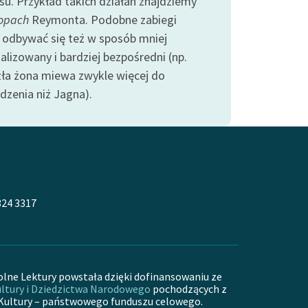
esu. Przykład takich działań znajdziemy
opach
Reymonta. Podobne zabiegi
odbywać się też w sposób mniej
alizowany i bardziej bezpośredni (np.
zła żona miewa zwykle więcej do
dzenia niż Jagna).
324 3317
olne Lektury powstała dzięki dofinansowaniu ze
ltury i Dziedzictwa Narodowego
pochodzących z
Kultury – państwowego funduszu celowego.