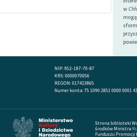
inter
Odkurzamy bohaterów
w
Chł
Szkoła Poezji Wolnych Lektur
mogą 
sform
przys
powie
NIP: 952-187-70-87
KRS: 0000070056
REGON: 017423865
Numer konta: 75 1090 2851 0000 0001 4
Strona biblioteki W
środków Ministra
Ku
Funduszu Promocji 