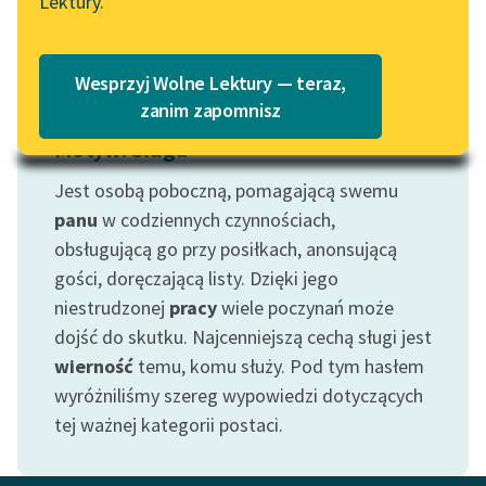
Lektury.
Katalog
Blog
Katalog w formacie PDF
Wesprzyj Wolne Lektury — teraz,
Lektury szkolne i klasyka
zanim zapomnisz
literatury do słuchania dla
Motyw: Sługa
uczennic i uczniów z
niepełnosprawnościami
Jest osobą poboczną, pomagającą swemu
panu
w codziennych czynnościach,
E-kolekcja lektur
obsługującą go przy posiłkach, anonsującą
szkolnych i literatury do
gości, doręczającą listy. Dzięki jego
słuchania dla uczennic i
niestrudzonej
pracy
wiele poczynań może
uczniów z
niepełnosprawnościami
dojść do skutku. Najcenniejszą cechą sługi jest
wierność
temu, komu służy. Pod tym hasłem
Feministyczne inspiracje.
wyróżniliśmy szereg wypowiedzi dotyczących
Popularyzacja
tej ważnej kategorii postaci.
skandynawskiej literatury
feministycznej