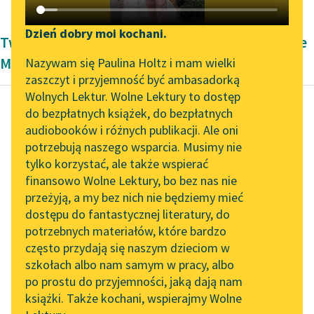
Katalog DAISY
Zgłoś brak utworu
Podkasty o książkach
Dzień dobry moi kochani.
Twórczość dramatyczna Romantyzm Alfreda de
Aktualności
Narzędzia
Musseta
Nazywam się Paulina Holtz i mam wielki
zaszczyt i przyjemność być ambasadorką
„Prokurator Alicja Horn”
Mapa Wolnych Lektur
Wolnych Lektur. Wolne Lektury to dostęp
do słuchania
do bezpłatnych książek, do bezpłatnych
Leśmianator
audiobooków i różnych publikacji. Ale oni
Alfred de Musset
Byliśmy częścią AI Impact
potrzebują naszego wsparcia. Musimy nie
Przewodnik dla piszących i
Bettina
Lab
tylko korzystać, ale także wspierać
czytających
finansowo Wolne Lektury, bo bez nas nie
Zapraszamy na spotkanie
CALABRO
przeżyją, a my bez nich nie będziemy mieć
online z tłumaczkami
dostępu do fantastycznej literatury, do
literatury skandynawskiej
API
A więc, aby rzec
potrzebnych materiałów, które bardzo
prawdę, powiem panu,
Spotkanie z Katarzyną
OAI-PMH
często przydają się naszym dzieciom w
że mi to przykro. Ona
Tunkiel w Oslo
szkołach albo nam samym w pracy, albo
Widget Wolnych Lektur
pana tak...
po prostu do przyjemności, jaką dają nam
102. lata temu zmarł
książki. Także kochani, wspierajmy Wolne
Przypisy
Joseph Conrad
Czytaj więcej