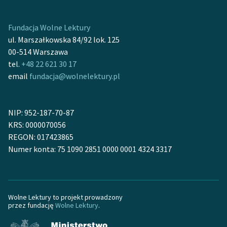
Ręce pełne poezji
Kolekcje edukacyjne
Fundacja Wolne Lektury
twórców przechodzących
ul. Marszałkowska 84/92 lok. 125
do domeny publicznej,
00-514 Warszawa
lektur szkolnych oraz
tel.
+48 22 621 30 17
Starego Testamentu
email
fundacja@wolnelektury.pl
Odkurzamy bohaterów
NIP: 952-187-70-87
Szkoła Poezji Wolnych
KRS: 0000070056
Lektur
REGON: 017423865
O nas
Numer konta: 75 1090 2851 0000 0001 4324 3317
Kontakt
O projekcie
Wolne Lektury to projekt prowadzony
przez fundację
Wolne Lektury
.
Zespół