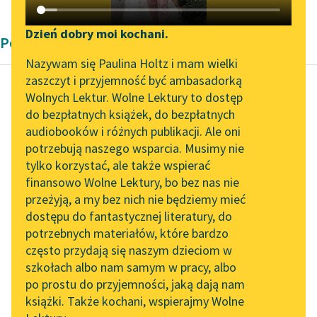
Katalog DAISY
Zgłoś brak utworu
Podkasty o książkach
Dzień dobry moi kochani.
Poemat George Gordon Byron
Aktualności
Narzędzia
Nazywam się Paulina Holtz i mam wielki
zaszczyt i przyjemność być ambasadorką
Zapraszamy na spotkanie
Mapa Wolnych Lektur
Wolnych Lektur. Wolne Lektury to dostęp
online z tłumaczkami
do bezpłatnych książek, do bezpłatnych
George Gordon Byron
Leśmianator
literatury skandynawskiej
audiobooków i różnych publikacji. Ale oni
Don Juan
potrzebują naszego wsparcia. Musimy nie
Przewodnik dla piszących i
Spotkanie z Katarzyną
tylko korzystać, ale także wspierać
czytających
Śni, że przykuta do
Tunkiel w Oslo
finansowo Wolne Lektury, bo bez nas nie
skał, z bólu mdleje,
przeżyją, a my bez nich nie będziemy mieć
Wolne Lektury na 32.
Nad morzem zwisła i
dostępu do fantastycznej literatury, do
Pol’and’Rock Festivalu
API
że chce uciekać...
potrzebnych materiałów, które bardzo
„Kochanek Lady
OAI-PMH
często przydają się naszym dzieciom w
Czytaj więcej
Chatterley” do słuchania
szkołach albo nam samym w pracy, albo
Widget Wolnych Lektur
na Wolnych Lekturach
po prostu do przyjemności, jaką dają nam
książki. Także kochani, wspierajmy Wolne
Przypisy
Nowy audiobook –