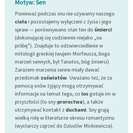
Motyw: Sen
feministycznej
Ponieważ podczas snu nie używamy naszego
Ręce pełne poezji
ciała
i pozostajemy wyłączeni z życia i jego
spraw — porównywano stan ten do
śmierci
Kolekcje edukacyjne
twórców przechodzących
(dokonującej się codziennie niejako „na
do domeny publicznej,
próbę”). Znajduje to odzwierciedlenie w
lektur szkolnych oraz
mitologii greckiej (wujem Morfeusza, boga
Starego Testamentu
marzeń sennych, był Tanatos, bóg śmierci).
Zarazem marzenia senne miały dawać
Odkurzamy bohaterów
przedsmak
zaświatów
. Uważano też, że za
Szkoła Poezji Wolnych
pomocą snów żyjący mogą otrzymywać
Lektur
informacje na temat tego, co
los
gotuje im w
O nas
przyszłości (to sny-
proroctwa
), a także
utrzymywać kontakt z
duchami
. Sny grają
Kontakt
wielką rolę w literaturze okresu romantyzmu
(wystarczy zajrzeć do
Dziadów
Mickiewicza).
O projekcie