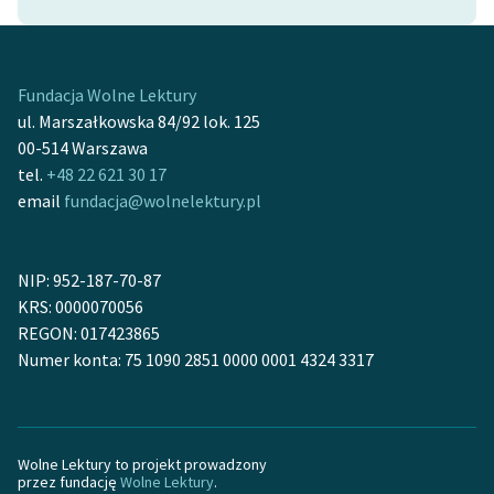
Zespół
Fundacja Wolne Lektury
Zasady wykorzystania
ul. Marszałkowska 84/92 lok. 125
Wolnych Lektur
00-514 Warszawa
Logotypy
tel.
+48 22 621 30 17
email
fundacja@wolnelektury.pl
Materiały promocyjne
Polityka prywatności
NIP: 952-187-70-87
Regulamin biblioteki
KRS: 0000070056
REGON: 017423865
Dane fundacji i
Numer konta: 75 1090 2851 0000 0001 4324 3317
sprawozdania finansowe
Regulamin darowizn
Informacja o treściach
Wolne Lektury to projekt prowadzony
przez fundację
Wolne Lektury
.
wrażliwych