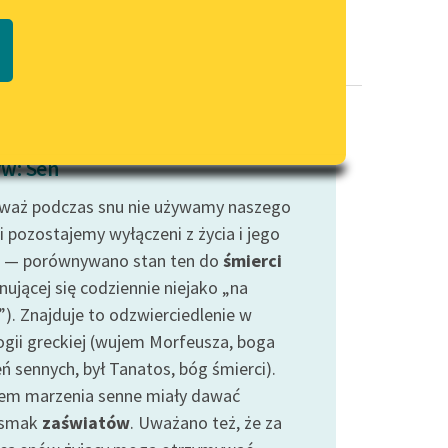
Regulamin biblioteki
macie PDF
Dane fundacji i sprawozdania
finansowe
Regulamin darowizn
Informacja o treściach
w: Sen
wrażliwych
waż podczas snu nie używamy naszego
Deklaracja dostępności
i pozostajemy wyłączeni z życia i jego
 — porównywano stan ten do
śmierci
nującej się codziennie niejako „na
”). Znajduje to odzwierciedlenie w
ogii greckiej (wujem Morfeusza, boga
ń sennych, był Tanatos, bóg śmierci).
em marzenia senne miały dawać
dsmak
zaświatów
. Uważano też, że za