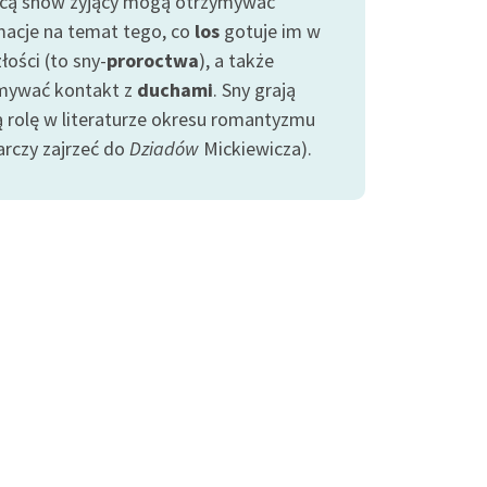
ą snów żyjący mogą otrzymywać
macje na temat tego, co
los
gotuje im w
łości (to sny-
proroctwa
), a także
mywać kontakt z
duchami
. Sny grają
ą rolę w literaturze okresu romantyzmu
arczy zajrzeć do
Dziadów
Mickiewicza).