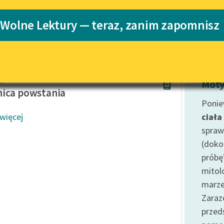
Katalog
 Wolne Lektury — teraz, zanim zapomnisz
Katalog w for
Lektury szkolne i klasyka
literatury do słuchania dla
uczennic i uczniów z
niepełnosprawnościami
y Pol
E-kolekcja lektur szkolnych i
Moty
literatury do słuchania dla
ica powstania
uczennic i uczniów z
Ponie
niepełnosprawnościami
 więcej
ciała
Feministyczne inspiracje.
spraw
Popularyzacja skandynawskiej
(doko
literatury feministycznej
próbę
Ręce pełne poezji
mitol
marze
Kolekcje edukacyjne twórców
przechodzących do domeny
Zaraz
publicznej, lektur szkolnych
prze
oraz Starego Testamentu