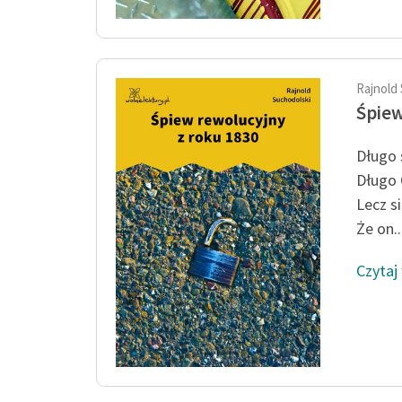
Rajnold
Śpiew
Długo 
Długo O
Lecz si
Że on..
Czytaj