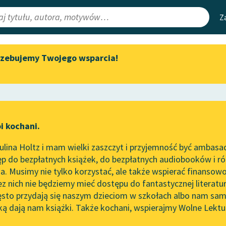
Z
rzebujemy Twojego wsparcia!
Aktualności
Narzędzia
e Lektury
„Prokurator Alicja Horn” do
Mapa Wolnych 
słuchania
irmami
Leśmianator
Byliśmy częścią AI Impact Lab
ewsletter
Przewodnik dla
i kochani.
Zapraszamy na spotkanie
czytających
online z tłumaczkami
lina Holtz i mam wielki zaszczyt i przyjemność być ambasa
literatury skandynawskiej
p do bezpłatnych książek, do bezpłatnych audiobooków i różn
API
Spotkanie z Katarzyną Tunkiel
. Musimy nie tylko korzystać, ale także wspierać finansowo
ce redakcyjne
w Oslo
OAI-PMH
ez nich nie będziemy mieć dostępu do fantastycznej literatu
ęsto przydają się naszym dzieciom w szkołach albo nam sam
102. lata temu zmarł Joseph
Widget Wolnyc
Conrad
ką dają nam książki. Także kochani, wspierajmy Wolne Lektu
oru
Pieśń
✖
Romantyzm
✖
Przypisy
Blog