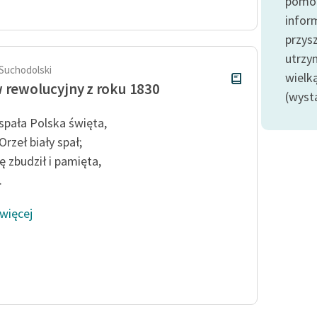
pomoc
Odkurzamy bohaterów
infor
Szkoła Poezji Wolnych Lektur
przysz
utrzy
 Suchodolski
wielk
 rewolucyjny z roku 1830
(wyst
spała Polska święta,
rzeł biały spał;
ę zbudził i pamięta,
.
 więcej