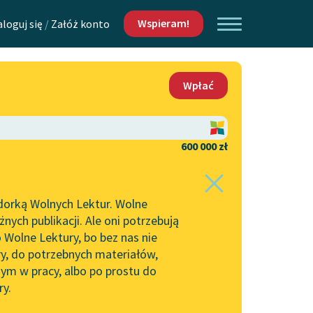
Wspieram!
aloguj się
/
Załóż konto
O nas
Wpłać
Lektur
Kontakt
O projekcie
600 000 zł
 piszących i
Zespół
dorką Wolnych Lektur. Wolne
Zasady wykorzystania
ych publikacji. Ale oni potrzebują
Wolnych Lektur
 Wolne Lektury, bo bez nas nie
Logotypy
ry, do potrzebnych materiałów,
ym w pracy, albo po prostu do
h Lektur
Materiały promocyjne
ry.
Polityka prywatności