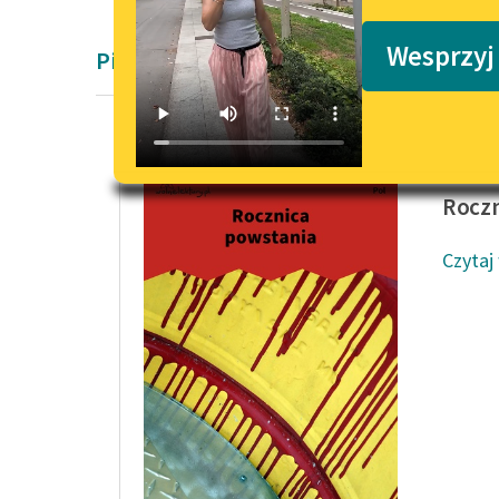
Podkasty o książkach
Wesprzyj
Pieśń Romantyzm
Wincent
Roczn
Czytaj