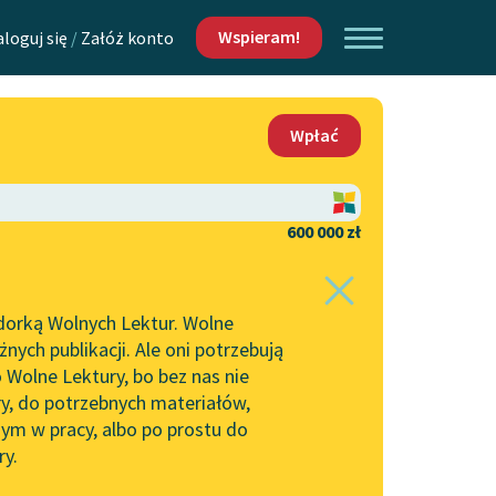
Wspieram!
aloguj się
/
Załóż konto
O nas
Wpłać
Lektur
Kontakt
O projekcie
600 000 zł
 piszących i
Zespół
dorką Wolnych Lektur. Wolne
Zasady wykorzystania
ych publikacji. Ale oni potrzebują
Wolnych Lektur
 Wolne Lektury, bo bez nas nie
Logotypy
ry, do potrzebnych materiałów,
ym w pracy, albo po prostu do
h Lektur
Materiały promocyjne
ry.
Polityka prywatności