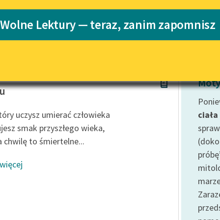
Katalog
 Wolne Lektury — teraz, zanim zapomnisz
Katalog w for
Lektury szkolne i klasyka
literatury do słuchania dla
uczennic i uczniów z
niepełnosprawnościami
hanowski
E-kolekcja lektur szkolnych i
Moty
literatury do słuchania dla
nu
uczennic i uczniów z
Ponie
niepełnosprawnościami
który uczysz umierać człowieka
ciała
Feministyczne inspiracje.
ujesz smak przyszłego wieka,
spraw
Popularyzacja skandynawskiej
 chwilę to śmiertelne...
(doko
literatury feministycznej
próbę
 więcej
Ręce pełne poezji
mitol
marze
Kolekcje edukacyjne twórców
przechodzących do domeny
Zaraz
publicznej, lektur szkolnych
prze
oraz Starego Testamentu