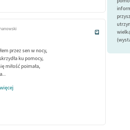
pomoc
Odkurzamy bohaterów
infor
Szkoła Poezji Wolnych Lektur
przysz
utrzy
hanowski
wielk
(wyst
łem przez sen w nocy,
skrzydła ku pomocy,
ię miłość poimała,
...
 więcej