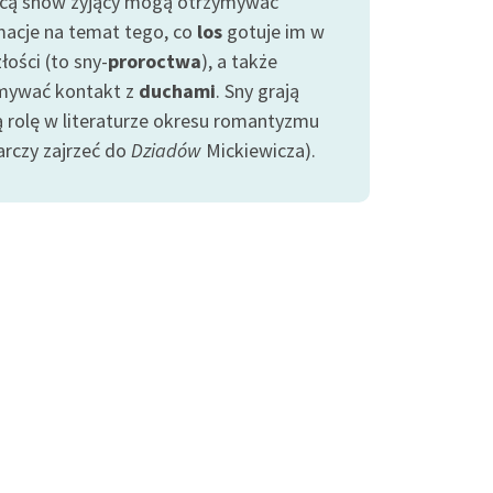
ą snów żyjący mogą otrzymywać
macje na temat tego, co
los
gotuje im w
łości (to sny-
proroctwa
), a także
mywać kontakt z
duchami
. Sny grają
ą rolę w literaturze okresu romantyzmu
arczy zajrzeć do
Dziadów
Mickiewicza).