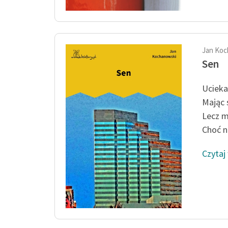
Jan Koc
Sen
Ucieka
Mając 
Lecz m
Choć na
Czytaj