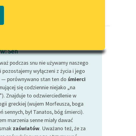
Regulamin biblioteki
macie PDF
Dane fundacji i sprawozdania
finansowe
Regulamin darowizn
Informacja o treściach
w: Sen
wrażliwych
waż podczas snu nie używamy naszego
Deklaracja dostępności
i pozostajemy wyłączeni z życia i jego
 — porównywano stan ten do
śmierci
nującej się codziennie niejako „na
”). Znajduje to odzwierciedlenie w
ogii greckiej (wujem Morfeusza, boga
ń sennych, był Tanatos, bóg śmierci).
em marzenia senne miały dawać
dsmak
zaświatów
. Uważano też, że za