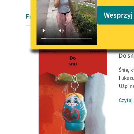
Podkasty o książkach
Wesprzyj
Fraszka
Jan Koc
Do s
Śnie, 
I ukaz
Uśpi na
Czytaj