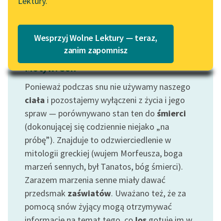
Lektury.
Katalog
Blog
Katalog w formacie PDF
Wesprzyj Wolne Lektury — teraz,
Lektury szkolne i klasyka
zanim zapomnisz
literatury do słuchania dla
Motyw: Sen
uczennic i uczniów z
niepełnosprawnościami
Ponieważ podczas snu nie używamy naszego
ciała
i pozostajemy wyłączeni z życia i jego
E-kolekcja lektur
spraw — porównywano stan ten do
śmierci
szkolnych i literatury do
(dokonującej się codziennie niejako „na
słuchania dla uczennic i
próbę”). Znajduje to odzwierciedlenie w
uczniów z
niepełnosprawnościami
mitologii greckiej (wujem Morfeusza, boga
marzeń sennych, był Tanatos, bóg śmierci).
Feministyczne inspiracje.
Zarazem marzenia senne miały dawać
Popularyzacja
przedsmak
zaświatów
. Uważano też, że za
skandynawskiej literatury
pomocą snów żyjący mogą otrzymywać
feministycznej
informacje na temat tego, co
los
gotuje im w