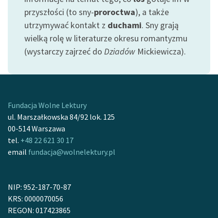
Ręce pełne poezji
przyszłości (to sny-
proroctwa
), a także
utrzymywać kontakt z
duchami
. Sny grają
Kolekcje edukacyjne
twórców przechodzących
wielką rolę w literaturze okresu romantyzmu
do domeny publicznej,
(wystarczy zajrzeć do
Dziadów
Mickiewicza).
lektur szkolnych oraz
Starego Testamentu
Odkurzamy bohaterów
Fundacja Wolne Lektury
Szkoła Poezji Wolnych
ul. Marszałkowska 84/92 lok. 125
Lektur
00-514 Warszawa
tel.
+48 22 621 30 17
O nas
email
fundacja@wolnelektury.pl
Kontakt
O projekcie
NIP: 952-187-70-87
KRS: 0000070056
Zespół
REGON: 017423865