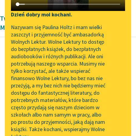
Katalog DAISY
Zgłoś brak utworu
Podkasty o książkach
Dzień dobry moi kochani.
Twórczość okresu współczesności Karola
Aktualności
Narzędzia
Maliszewskiego
Nazywam się Paulina Holtz i mam wielki
zaszczyt i przyjemność być ambasadorką
„Prokurator Alicja Horn”
Mapa Wolnych Lektur
Wolnych Lektur. Wolne Lektury to dostęp
do słuchania
do bezpłatnych książek, do bezpłatnych
Leśmianator
audiobooków i różnych publikacji. Ale oni
Karol Maliszewski
Byliśmy częścią AI Impact
potrzebują naszego wsparcia. Musimy nie
Przewodnik dla piszących i
Sens (Ostrołęka)
Lab
tylko korzystać, ale także wspierać
czytających
finansowo Wolne Lektury, bo bez nas nie
Zapraszamy na spotkanie
Czytaj więcej
przeżyją, a my bez nich nie będziemy mieć
online z tłumaczkami
dostępu do fantastycznej literatury, do
literatury skandynawskiej
API
potrzebnych materiałów, które bardzo
Spotkanie z Katarzyną
OAI-PMH
często przydają się naszym dzieciom w
Tunkiel w Oslo
szkołach albo nam samym w pracy, albo
Widget Wolnych Lektur
po prostu do przyjemności, jaką dają nam
102. lata temu zmarł
książki. Także kochani, wspierajmy Wolne
Przypisy
Joseph Conrad