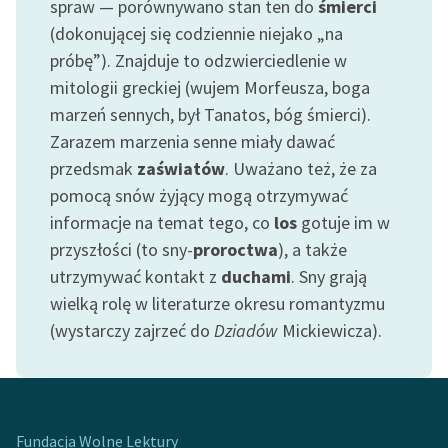
spraw — porównywano stan ten do
śmierci
(dokonującej się codziennie niejako „na
próbę”). Znajduje to odzwierciedlenie w
mitologii greckiej (wujem Morfeusza, boga
marzeń sennych, był Tanatos, bóg śmierci).
Zarazem marzenia senne miały dawać
przedsmak
zaświatów
. Uważano też, że za
pomocą snów żyjący mogą otrzymywać
informacje na temat tego, co
los
gotuje im w
przyszłości (to sny-
proroctwa
), a także
utrzymywać kontakt z
duchami
. Sny grają
wielką rolę w literaturze okresu romantyzmu
(wystarczy zajrzeć do
Dziadów
Mickiewicza).
Fundacja Wolne Lektury