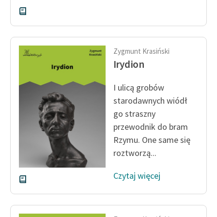
Deklaracja dostępności
Zygmunt Krasiński
Irydion
I ulicą grobów
starodawnych wiódł
go straszny
przewodnik do bram
Rzymu. One same się
roztworzą...
Czytaj więcej