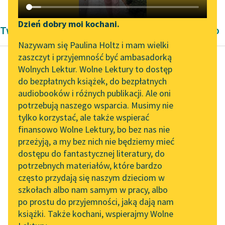
Katalog DAISY
Zgłoś brak utworu
Podkasty o książkach
Dzień dobry moi kochani.
Twórczość Romantyzm Zygmunta Krasińskiego
Aktualności
Narzędzia
Nazywam się Paulina Holtz i mam wielki
zaszczyt i przyjemność być ambasadorką
Spotkanie z Katarzyną
Mapa Wolnych Lektur
Wolnych Lektur. Wolne Lektury to dostęp
Tunkiel w Oslo
do bezpłatnych książek, do bezpłatnych
Zygmunt Krasiński
Leśmianator
audiobooków i różnych publikacji. Ale oni
Agaj-Han
Wolne Lektury na 32.
potrzebują naszego wsparcia. Musimy nie
Przewodnik dla piszących i
Pol’and’Rock Festivalu
tylko korzystać, ale także wspierać
czytających
Tu znów myśli inszym
finansowo Wolne Lektury, bo bez nas nie
„Kochanek Lady
udały się szlakiem,
przeżyją, a my bez nich nie będziemy mieć
Chatterley” do słuchania
posępniejszym,
dostępu do fantastycznej literatury, do
na Wolnych Lekturach
API
bardziej męczącym: o
potrzebnych materiałów, które bardzo
rusztowaniu — o
Nowy audiobook –
OAI-PMH
często przydają się naszym dzieciom w
truciznie — o...
„Marzenie o Oriencie”
szkołach albo nam samym w pracy, albo
Widget Wolnych Lektur
Sophie Elkan
po prostu do przyjemności, jaką dają nam
Czytaj więcej
książki. Także kochani, wspierajmy Wolne
Przypisy
Kolekcja Nadwyraz.com x