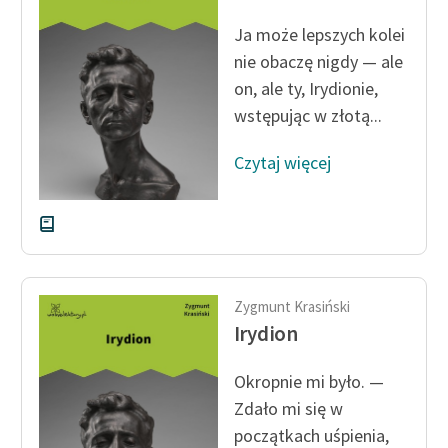
feministycznej
Ja może lepszych kolei
Ręce pełne poezji
nie obaczę nigdy — ale
on, ale ty, Irydionie,
Kolekcje edukacyjne
wstępując w złotą...
twórców przechodzących
do domeny publicznej,
Czytaj więcej
lektur szkolnych oraz
Starego Testamentu
Odkurzamy bohaterów
Szkoła Poezji Wolnych
Lektur
Zygmunt Krasiński
Irydion
O nas
Okropnie mi było. —
Kontakt
Zdało mi się w
O projekcie
początkach uśpienia,