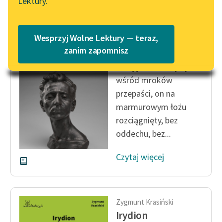
Lektury.
Wolne Lektury – idealna na
Katalog
lato
Katalog w formacie PDF
Zygmunt Krasiński
Blog
Wesprzyj Wolne Lektury — teraz,
Irydion
zanim zapomnisz
W tej jaskini leżącej
Lektury szkolne i klasyka
wśród mroków
literatury do słuchania dla
przepaści, on na
uczennic i uczniów z
marmurowym łożu
niepełnosprawnościami
rozciągnięty, bez
E-kolekcja lektur
oddechu, bez...
szkolnych i literatury do
słuchania dla uczennic i
Czytaj więcej
uczniów z
niepełnosprawnościami
Feministyczne inspiracje.
Zygmunt Krasiński
Popularyzacja
Irydion
skandynawskiej literatury