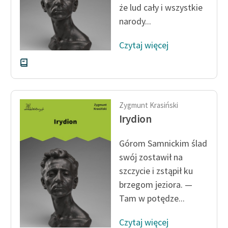
że lud cały i wszystkie
Zespół
narody...
Czytaj więcej
Zasady wykorzystania
Wolnych Lektur
Logotypy
Materiały promocyjne
Zygmunt Krasiński
Irydion
Polityka prywatności
Regulamin biblioteki
Górom Samnickim ślad
swój zostawił na
Dane fundacji i
szczycie i zstąpił ku
sprawozdania finansowe
brzegom jeziora. —
Regulamin darowizn
Tam w potędze...
Informacja o treściach
Czytaj więcej
wrażliwych