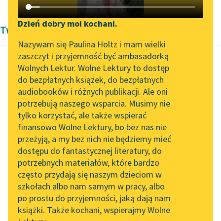
Katalog DAISY
Zgłoś brak utworu
Podkasty o książkach
Dzień dobry moi kochani.
Twórczość Romantyzm Honoré de Balzaca
Aktualności
Narzędzia
Nazywam się Paulina Holtz i mam wielki
zaszczyt i przyjemność być ambasadorką
„Prokurator Alicja Horn”
Mapa Wolnych Lektur
Wolnych Lektur. Wolne Lektury to dostęp
do słuchania
do bezpłatnych książek, do bezpłatnych
Honoré de Balzac
Leśmianator
audiobooków i różnych publikacji. Ale oni
Małe niedole
Byliśmy częścią AI Impact
potrzebują naszego wsparcia. Musimy nie
Przewodnik dla piszących i
pożycia
Lab
tylko korzystać, ale także wspierać
czytających
małżeńskiego
finansowo Wolne Lektury, bo bez nas nie
Zapraszamy na spotkanie
przeżyją, a my bez nich nie będziemy mieć
online z tłumaczkami
Pośród nieocenionych
dostępu do fantastycznej literatury, do
literatury skandynawskiej
API
rozkoszy
potrzebnych materiałów, które bardzo
Spotkanie z Katarzyną
kawalerskiego życia,
OAI-PMH
często przydają się naszym dzieciom w
Tunkiel w Oslo
każdy mężczyzna
szkołach albo nam samym w pracy, albo
Widget Wolnych Lektur
po prostu do przyjemności, jaką dają nam
stawia na pierwszym
102. lata temu zmarł
książki. Także kochani, wspierajmy Wolne
Przypisy
miejscu nieograniczoną
Joseph Conrad