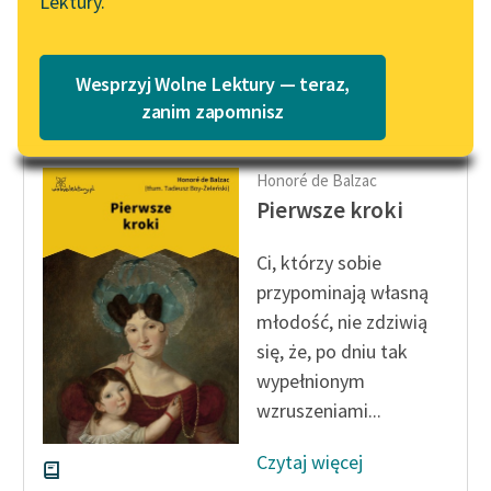
Lektury.
swobodę wstawania
Katalog
Blog
z...
Katalog w formacie PDF
Wesprzyj Wolne Lektury — teraz,
Czytaj więcej
Lektury szkolne i klasyka
zanim zapomnisz
literatury do słuchania dla
uczennic i uczniów z
Honoré de Balzac
niepełnosprawnościami
Pierwsze kroki
E-kolekcja lektur
szkolnych i literatury do
Ci, którzy sobie
słuchania dla uczennic i
przypominają własną
uczniów z
młodość, nie zdziwią
niepełnosprawnościami
się, że, po dniu tak
wypełnionym
Feministyczne inspiracje.
Popularyzacja
wzruszeniami...
skandynawskiej literatury
feministycznej
Czytaj więcej