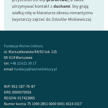
utrzymywać kontakt z
duchami
. Sny grają
Zasady wykorzystania
wielką rolę w literaturze okresu romantyzmu
Wolnych Lektur
(wystarczy zajrzeć do
Dziadów
Mickiewicza).
Logotypy
Materiały promocyjne
Polityka prywatności
Fundacja Wolne Lektury
ul. Marszałkowska 84/92 lok. 125
Regulamin biblioteki
00-514 Warszawa
tel.
+48 22 621 30 17
Dane fundacji i
email
fundacja@wolnelektury.pl
sprawozdania finansowe
Regulamin darowizn
NIP: 952-187-70-87
Informacja o treściach
KRS: 0000070056
wrażliwych
REGON: 017423865
Numer konta: 75 1090 2851 0000 0001 4324 3317
Deklaracja dostępności