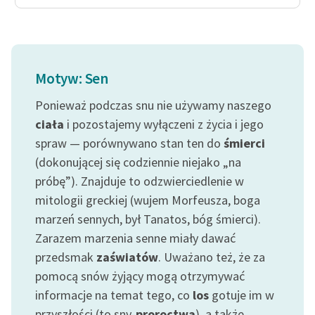
Ręce pełne poezji
Kolekcje edukacyjne
twórców przechodzących
do domeny publicznej,
Motyw: Sen
lektur szkolnych oraz
Starego Testamentu
Ponieważ podczas snu nie używamy naszego
ciała
i pozostajemy wyłączeni z życia i jego
Odkurzamy bohaterów
spraw — porównywano stan ten do
śmierci
Szkoła Poezji Wolnych
(dokonującej się codziennie niejako „na
Lektur
próbę”). Znajduje to odzwierciedlenie w
mitologii greckiej (wujem Morfeusza, boga
O nas
marzeń sennych, był Tanatos, bóg śmierci).
Kontakt
Zarazem marzenia senne miały dawać
przedsmak
zaświatów
. Uważano też, że za
O projekcie
pomocą snów żyjący mogą otrzymywać
Zespół
informacje na temat tego, co
los
gotuje im w
przyszłości (to sny-
proroctwa
), a także