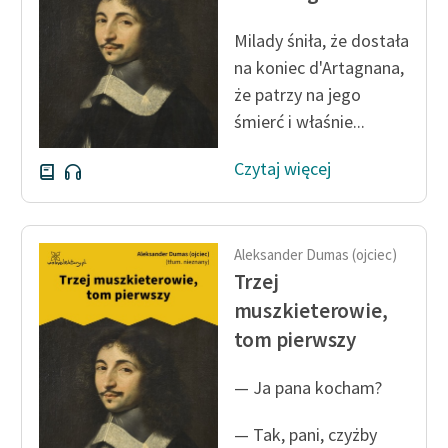
Zespół
Milady śniła, że dostała
na koniec d'Artagnana,
Zasady wykorzystania
że patrzy na jego
Wolnych Lektur
śmierć i właśnie...
Logotypy
Czytaj więcej
Materiały promocyjne
Polityka prywatności
Aleksander Dumas (ojciec)
Regulamin biblioteki
Trzej
muszkieterowie,
Dane fundacji i
tom pierwszy
sprawozdania finansowe
Regulamin darowizn
— Ja pana kocham?
Informacja o treściach
— Tak, pani, czyżby
wrażliwych