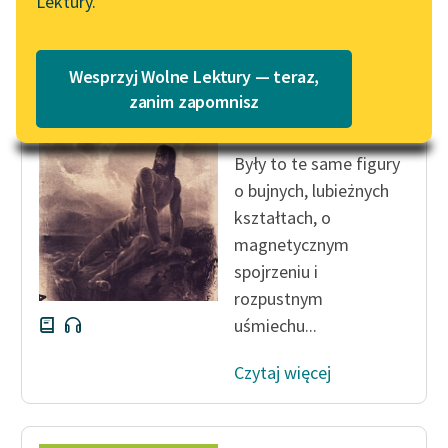
Lektury.
„Marzenie o Oriencie”
Katalog
Sophie Elkan
Katalog w formacie PDF
Aleksander Dumas (ojciec)
Blog
Wesprzyj Wolne Lektury — teraz,
Hrabia Monte
zanim zapomnisz
Christo
Lektury szkolne i klasyka
Były to te same figury
literatury do słuchania dla
o bujnych, lubieżnych
uczennic i uczniów z
kształtach, o
niepełnosprawnościami
magnetycznym
E-kolekcja lektur
spojrzeniu i
szkolnych i literatury do
rozpustnym
słuchania dla uczennic i
uśmiechu...
uczniów z
niepełnosprawnościami
Czytaj więcej
Feministyczne inspiracje.
Popularyzacja
skandynawskiej literatury