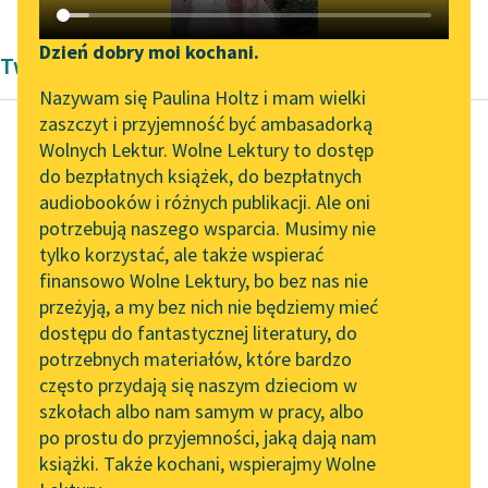
Katalog DAISY
Zgłoś brak utworu
Podkasty o książkach
Dzień dobry moi kochani.
Twórczość Romantyzm Aleksandra Dumas
Aktualności
Narzędzia
Nazywam się Paulina Holtz i mam wielki
zaszczyt i przyjemność być ambasadorką
Zapraszamy na spotkanie
Mapa Wolnych Lektur
Wolnych Lektur. Wolne Lektury to dostęp
online z tłumaczkami
do bezpłatnych książek, do bezpłatnych
Aleksander Dumas (ojciec)
Leśmianator
literatury skandynawskiej
audiobooków i różnych publikacji. Ale oni
Hrabia Monte
potrzebują naszego wsparcia. Musimy nie
Przewodnik dla piszących i
Christo
Spotkanie z Katarzyną
tylko korzystać, ale także wspierać
czytających
Tunkiel w Oslo
finansowo Wolne Lektury, bo bez nas nie
W dolinie tej były
przeżyją, a my bez nich nie będziemy mieć
Wolne Lektury na 32.
przepyszne ogrody,
dostępu do fantastycznej literatury, do
Pol’and’Rock Festivalu
API
sadzone przez Hasana
potrzebnych materiałów, które bardzo
ben Sabaha, a w tych
„Kochanek Lady
OAI-PMH
często przydają się naszym dzieciom w
Chatterley” do słuchania
ogrodach...
szkołach albo nam samym w pracy, albo
Widget Wolnych Lektur
na Wolnych Lekturach
po prostu do przyjemności, jaką dają nam
Czytaj więcej
książki. Także kochani, wspierajmy Wolne
Przypisy
Nowy audiobook –