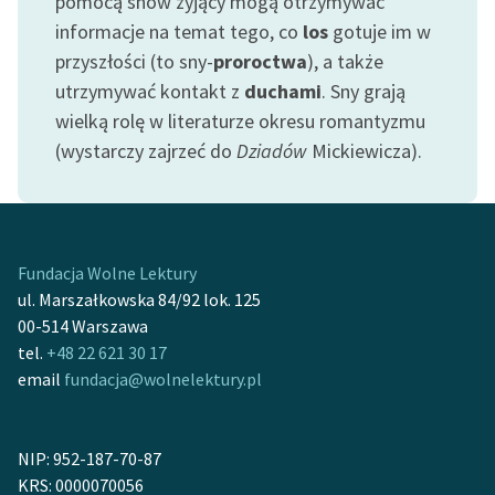
pomocą snów żyjący mogą otrzymywać
informacje na temat tego, co
los
gotuje im w
przyszłości (to sny-
proroctwa
), a także
utrzymywać kontakt z
duchami
. Sny grają
wielką rolę w literaturze okresu romantyzmu
(wystarczy zajrzeć do
Dziadów
Mickiewicza).
Fundacja Wolne Lektury
ul. Marszałkowska 84/92 lok. 125
00-514 Warszawa
tel.
+48 22 621 30 17
email
fundacja@wolnelektury.pl
NIP: 952-187-70-87
KRS: 0000070056