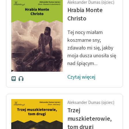
Aleksander Dumas (ojciec)
feministycznej
Hrabia Monte
Ręce pełne poezji
Christo
Kolekcje edukacyjne
Tej nocy miałam
twórców przechodzących
koszmarne sny;
do domeny publicznej,
zdawało mi się, jakby
lektur szkolnych oraz
moja dusza unosiła się
Starego Testamentu
nad śpiącym...
Odkurzamy bohaterów
Czytaj więcej
Szkoła Poezji Wolnych
Lektur
O nas
Aleksander Dumas (ojciec)
Trzej
Kontakt
muszkieterowie,
O projekcie
tom drugi