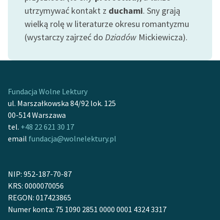
Ręce pełne poezji
utrzymywać kontakt z
duchami
. Sny grają
wielką rolę w literaturze okresu romantyzmu
Kolekcje edukacyjne
(wystarczy zajrzeć do
Dziadów
Mickiewicza).
twórców przechodzących
do domeny publicznej,
lektur szkolnych oraz
Starego Testamentu
Fundacja Wolne Lektury
Odkurzamy bohaterów
ul. Marszałkowska 84/92 lok. 125
Szkoła Poezji Wolnych
00-514 Warszawa
Lektur
tel.
+48 22 621 30 17
email
fundacja@wolnelektury.pl
O nas
Kontakt
NIP: 952-187-70-87
O projekcie
KRS: 0000070056
REGON: 017423865
Zespół
Numer konta: 75 1090 2851 0000 0001 4324 3317