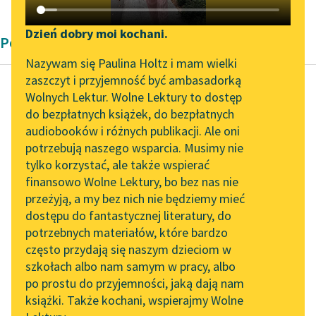
Katalog DAISY
Zgłoś brak utworu
Podkasty o książkach
Dzień dobry moi kochani.
Poemat prozą Stanisława Przybyszewskiego
Aktualności
Narzędzia
Nazywam się Paulina Holtz i mam wielki
zaszczyt i przyjemność być ambasadorką
„Prokurator Alicja Horn”
Mapa Wolnych Lektur
Wolnych Lektur. Wolne Lektury to dostęp
do słuchania
do bezpłatnych książek, do bezpłatnych
Stanisław Przybyszewski
Leśmianator
audiobooków i różnych publikacji. Ale oni
Androgyne
Byliśmy częścią AI Impact
potrzebują naszego wsparcia. Musimy nie
Przewodnik dla piszących i
Lab
tylko korzystać, ale także wspierać
czytających
W ciemnej nocy
finansowo Wolne Lektury, bo bez nas nie
Zapraszamy na spotkanie
krzyczały rozpacznie
przeżyją, a my bez nich nie będziemy mieć
online z tłumaczkami
wielkie kwiaty za
dostępu do fantastycznej literatury, do
literatury skandynawskiej
API
słońcem, gięły się w
potrzebnych materiałów, które bardzo
kurczach bólu,
Spotkanie z Katarzyną
OAI-PMH
często przydają się naszym dzieciom w
prostowały...
Tunkiel w Oslo
szkołach albo nam samym w pracy, albo
Widget Wolnych Lektur
po prostu do przyjemności, jaką dają nam
102. lata temu zmarł
Czytaj więcej
książki. Także kochani, wspierajmy Wolne
Przypisy
Joseph Conrad