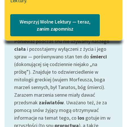
Lektury.
Katalog
Blog
Katalog w formacie PDF
Wesprzyj Wolne Lektury — teraz,
Lektury szkolne i klasyka
zanim zapomnisz
Motyw: Sen
literatury do słuchania dla
Ponieważ podczas snu nie używamy naszego
uczennic i uczniów z
niepełnosprawnościami
ciała
i pozostajemy wyłączeni z życia i jego
spraw — porównywano stan ten do
śmierci
E-kolekcja lektur
(dokonującej się codziennie niejako „na
szkolnych i literatury do
próbę”). Znajduje to odzwierciedlenie w
słuchania dla uczennic i
mitologii greckiej (wujem Morfeusza, boga
uczniów z
marzeń sennych, był Tanatos, bóg śmierci).
niepełnosprawnościami
Zarazem marzenia senne miały dawać
Feministyczne inspiracje.
przedsmak
zaświatów
. Uważano też, że za
Popularyzacja
pomocą snów żyjący mogą otrzymywać
skandynawskiej literatury
informacje na temat tego, co
los
gotuje im w
feministycznej
przyszłości (to sny-
proroctwa
), a także